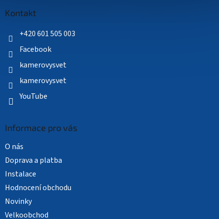
p
a
Kontakt
t
í
+420 601 505 003
Facebook
kamerovysvet
kamerovysvet
YouTube
Informace pro vás
O nás
Doprava a platba
Instalace
Hodnocení obchodu
Novinky
Velkoobchod