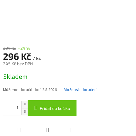
394 Kč
–24 %
296 Kč
/ ks
245 Kč bez DPH
Měrná
Skladem
cena:
Můžeme doručit do:
12.8.2026
Možnosti doručení
Přidat do košíku