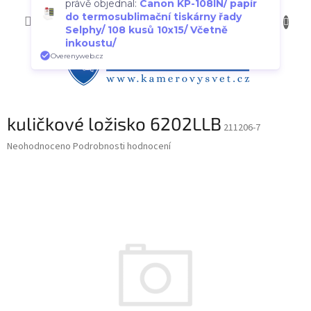
Václav ze Strakonic
Přejít
NÁKUP
na
CZK
právě objednal:
Canon KP-108IN/ papír
obsah
do termosublimační tiskárny řady
KOŠÍK
Selphy/ 108 kusů 10x15/ Včetně
inkoustu/
Overenyweb.cz
kuličkové ložisko 6202LLB
211206-7
Průměrné
Neohodnoceno
Podrobnosti hodnocení
hodnocení
produktu
je
0,0
z
5
hvězdiček.