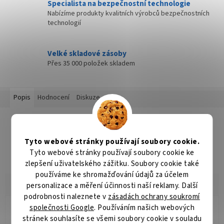
Specialista na bezpečnostní technologie
Nabízíme produkty kvalitních výrobců bezpečnostních
technologií
Velké skladové zásoby
Přes 35 000 položek skladem
Popis
Hodnocení
Diskuze
Detailní popis produktu
Popis produktu není dostupný
Tyto webové stránky používají soubory cookie.
Tyto webové stránky používají soubory cookie ke
zlepšení uživatelského zážitku. Soubory cookie také
používáme ke shromažďování údajů za účelem
personalizace a měření účinnosti naší reklamy. Další
podrobnosti naleznete v
zásadách ochrany soukromí
společnosti Google
. Používáním našich webových
Radomír Hurník
stránek souhlasíte se všemi soubory cookie v souladu
RH