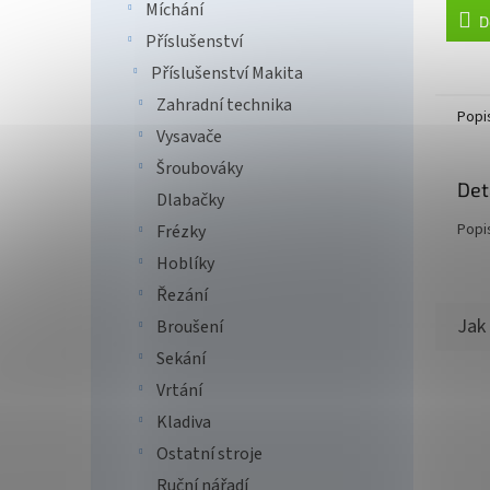
Míchání
D
Příslušenství
Příslušenství Makita
Zahradní technika
Popi
Vysavače
Šroubováky
Det
Dlabačky
Popi
Frézky
Hoblíky
Řezání
Broušení
Sekání
Vrtání
Kladiva
Ostatní stroje
Ruční nářadí