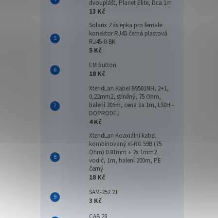
dvouplášť, Planet Elite, Dca 1m
13 Kč
Solarix Záslepka pro female
konektor RJ45 černá plastová
RJ45-0-BK
5 Kč
EM button
18 Kč
XtendLan Kabel B9501NH, 2+1,
0,22mm2, stíněný, 75 Ohm,
balení 305m, cena za 1m, LS0H -
DOPRODEJ
4 Kč
XtendLan Koaxiální kabel
kombinovaný xl-RG 59B (75
Ohm) 0.81mm + 2x 1mm2
vodič, 1m, balení 200m, PE
černý
18 Kč
SAM-252.21
3 Kč
CAB 28