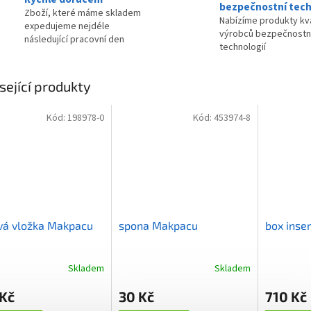
bezpečnostní tech
Zboží, které máme skladem
Nabízíme produkty kva
expedujeme nejdéle
výrobců bezpečnostn
následující pracovní den
technologií
sející produkty
Kód:
198978-0
Kód:
453974-8
vá vložka Makpacu
spona Makpacu
box inse
Skladem
Skladem
 Kč
30 Kč
710 Kč