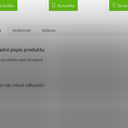
o košíku
Do košíku
Do ko
s
Hodnocení
Diskuze
ailní popis produktu
s produktu není dostupný