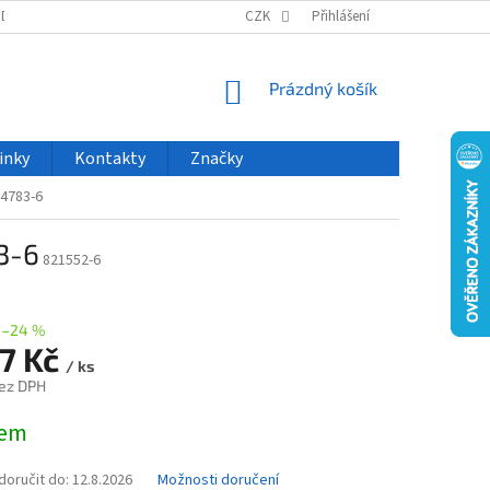
ODU
NOVINKY
VELKOOBCHOD
CZK
ČASTO KLADENÉ DOTAZY
Přihlášení
NÁKUPNÍ
Prázdný košík
KOŠÍK
inky
Kontakty
Značky
4783-6
3-6
821552-6
–24 %
07 Kč
/ ks
ez DPH
dem
oručit do:
12.8.2026
Možnosti doručení