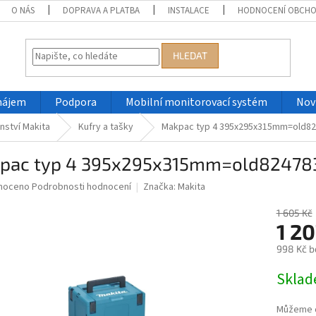
O NÁS
DOPRAVA A PLATBA
INSTALACE
HODNOCENÍ OBCH
HLEDAT
nájem
Podpora
Mobilní monitorovací systém
Nov
nství Makita
Kufry a tašky
Makpac typ 4 395x295x315mm=old82
pac typ 4 395x295x315mm=old82478
né
noceno
Podrobnosti hodnocení
Značka:
Makita
ní
u
1 605 Kč
1 2
998 Kč b
Měrná
Skla
ek.
cena:
Můžeme d