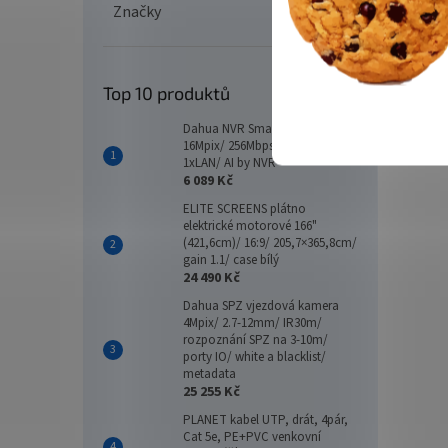
Značky
Top 10 produktů
Dahua NVR Smart 16xIP/
16Mpix/ 256Mbps/ 2xHDD/
1xLAN/ AI by NVR
6 089 Kč
ELITE SCREENS plátno
elektrické motorové 166"
(421,6cm)/ 16:9/ 205,7×365,8cm/
gain 1.1/ case bílý
24 490 Kč
Dahua SPZ vjezdová kamera
4Mpix/ 2.7-12mm/ IR30m/
rozpoznání SPZ na 3-10m/
porty IO/ white a blacklist/
metadata
25 255 Kč
PLANET kabel UTP, drát, 4pár,
Cat 5e, PE+PVC venkovní