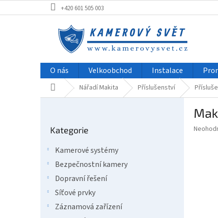
Přejít
+420 601 505 003
na
obsah
O nás
Velkoobchod
Instalace
Pro
Domů
Nářadí Makita
Příslušenství
Přísluše
P
Mak
o
Přeskočit
s
Průměr
Neohod
Kategorie
kategorie
t
hodnoce
r
produkt
Kamerové systémy
a
je
Bezpečnostní kamery
0,0
n
z
n
Dopravní řešení
5
í
Síťové prvky
hvězdič
p
Záznamová zařízení
a