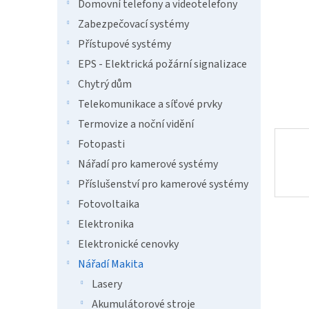
n
Domovní telefony a videotelefony
e
Zabezpečovací systémy
l
Přístupové systémy
EPS - Elektrická požární signalizace
Chytrý dům
Telekomunikace a síťové prvky
Termovize a noční vidění
Fotopasti
Nářadí pro kamerové systémy
Příslušenství pro kamerové systémy
Fotovoltaika
Elektronika
Elektronické cenovky
Nářadí Makita
Lasery
Akumulátorové stroje