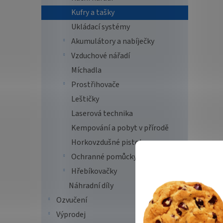
Kufry a tašky
Ukládací systémy
Akumulátory a nabíječky
Vzduchové nářadí
Míchadla
Prostřihovače
Leštičky
Laserová technika
Kempování a pobyt v přírodě
Horkovzdušné pistole
Ochranné pomůcky
Hřebíkovačky
Náhradní díly
Ozvučení
Výprodej