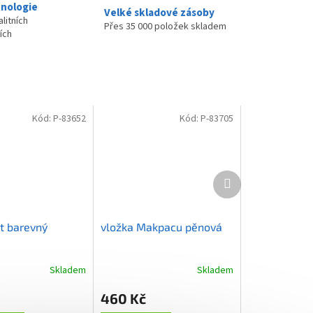
nologie
Velké skladové zásoby
litních
Přes 35 000 položek skladem
ích
Kód:
P-83652
Kód:
P-83705
Další
produkt
rt barevný
vložka Makpacu pěnová
Skladem
Skladem
460 Kč