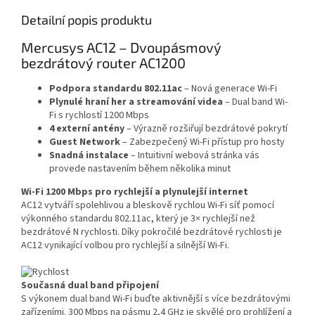
Detailní popis produktu
Mercusys AC12 – Dvoupásmový
bezdrátový router AC1200
Podpora standardu 802.11ac
– Nová generace Wi-Fi
Plynulé hraní her a streamování videa
– Dual band Wi-
Fi s rychlostí 1200 Mbps
4 externí antény
– Výrazně rozšiřují bezdrátové pokrytí
Guest Network
– Zabezpečený Wi-Fi přístup pro hosty
Snadná instalace
– Intuitivní webová stránka vás
provede nastavením během několika minut
Wi-Fi 1200 Mbps pro rychlejší a plynulejší internet
AC12 vytváří spolehlivou a bleskově rychlou Wi-Fi síť pomocí
výkonného standardu 802.11ac, který je 3× rychlejší než
bezdrátové N rychlosti. Díky pokročilé bezdrátové rychlosti je
AC12 vynikající volbou pro rychlejší a silnější Wi-Fi.
Současná dual band připojení
S výkonem dual band Wi-Fi buďte aktivnější s více bezdrátovými
zařízeními. 300 Mbps na pásmu 2,4 GHz je skvělé pro prohlížení a