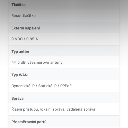
Tlačítka
Reset tlačítko
Externí napájení
9 VDC / 0,85 A
Typ antén
4× 5 dBi všesměrové antény
Typ WAN
Dynamická IP / Statická IP / PPPoE
Správa
Řízení přístupu, lokální správa, vzdálená správa
Přesměrování portů