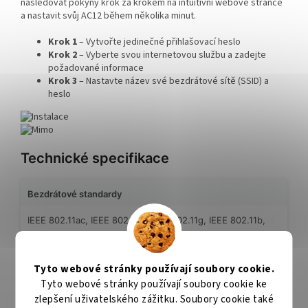
následovat pokyny krok za krokem na intuitivní webové stránce
a nastavit svůj AC12 během několika minut.
Krok 1
– Vytvořte jedinečné přihlašovací heslo
Krok 2
– Vyberte svou internetovou službu a zadejte
požadované informace
Krok 3
– Nastavte název své bezdrátové sítě (SSID) a
heslo
Technické specifikace
Bezdrátové standardy
IEEE 802.11ac, IEEE 802.11n, IEEE 802.11g, IEEE 802.11b,
IEEE 802.3, IEEE 802.3u
Frekvence
Tyto webové stránky používají soubory cookie.
Tyto webové stránky používají soubory cookie ke
2,390 ~ 2,4835 GHz
zlepšení uživatelského zážitku. Soubory cookie také