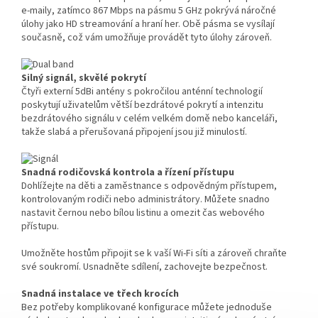
e-maily, zatímco 867 Mbps na pásmu 5 GHz pokrývá náročné
úlohy jako HD streamování a hraní her. Obě pásma se vysílají
současně, což vám umožňuje provádět tyto úlohy zároveň.
Silný signál, skvělé pokrytí
Čtyři externí 5dBi antény s pokročilou anténní technologií
poskytují uživatelům větší bezdrátové pokrytí a intenzitu
bezdrátového signálu v celém velkém domě nebo kanceláři,
takže slabá a přerušovaná připojení jsou již minulostí.
Snadná rodičovská kontrola a řízení přístupu
Dohlížejte na děti a zaměstnance s odpovědným přístupem,
kontrolovaným rodiči nebo administrátory. Můžete snadno
nastavit černou nebo bílou listinu a omezit čas webového
přístupu.
Umožněte hostům připojit se k vaší Wi-Fi síti a zároveň chraňte
své soukromí. Usnadněte sdílení, zachovejte bezpečnost.
Snadná instalace ve třech krocích
Bez potřeby komplikované konfigurace můžete jednoduše