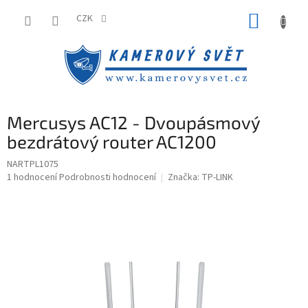
Přejít
NÁKUP
na
CZK
obsah
KOŠÍK
Mercusys AC12 - Dvoupásmový
bezdrátový router AC1200
NARTPL1075
Průměrné
1 hodnocení
Podrobnosti hodnocení
Značka:
TP-LINK
hodnocení
produktu
je
5,0
z
5
hvězdiček.