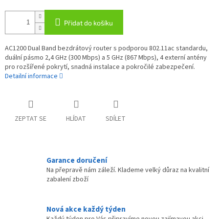
Přidat do košíku
AC1200 Dual Band bezdrátový router s podporou 802.11ac standardu,
duální pásmo 2,4 GHz (300 Mbps) a 5 GHz (867 Mbps), 4 externí antény
pro rozšířené pokrytí, snadná instalace a pokročilé zabezpečení.
Detailní informace
ZEPTAT SE
HLÍDAT
SDÍLET
Garance doručení
Na přepravě nám záleží. Klademe velký důraz na kvalitní
zabalení zboží
Nová akce každý týden
Každý týden pro Vás připravíme novou zajímavou akci