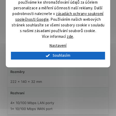
5,150 ~ 5,350 GHz
používáme ke shromažďování údajů za účelem
personalizace a měření účinnosti naší reklamy. Další
Wi-Fi rychlosti
podrobnosti naleznete v
zásadách ochrany soukromí
společnosti Google
. Používáním našich webových
11ac:
až 867 Mbps (dynamicky)
stránek souhlasíte se všemi soubory cookie v souladu
11n:
až 300 Mbps (dynamicky)
s našimi zásadami používání souborů cookie.
11g:
až 54 Mbps (dynamicky)
Více informací
zde
.
11b:
až 11 Mbps (dynamicky)
Nastavení
Bezdrátové zabezpečení
Souhlasím
WPA-PSK / WPA2-PSK
Rozměry
222 × 140 × 32 mm
Rozhraní
4× 10/100 Mbps LAN porty
1× 10/100 Mbps WAN port