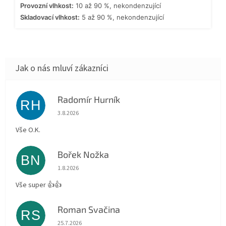
Provozní vlhkost:
10 až 90 %, nekondenzující
Skladovací vlhkost:
5 až 90 %, nekondenzující
Radomír Hurník
RH
Hodnocení obchodu je 5 z 5 hvězdiček.
3.8.2026
Vše O.K.
Bořek Nožka
BN
Hodnocení obchodu je 5 z 5 hvězdiček.
1.8.2026
Vše super 👍👍
Roman Svačina
RS
Hodnocení obchodu je 5 z 5 hvězdiček.
25.7.2026