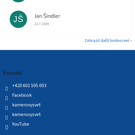
Jan Šindler
JŠ
Hodnocení obchodu je 5 z 5 hvězdiček.
21.7.2026
Zobrazit další hodnocení
Z
á
p
a
Kontakt
t
í
+420 601 505 003
Facebook
kamerovysvet
kamerovysvet
YouTube