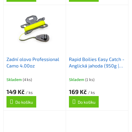
Zadní olovo Professional
Rapid Boilies Easy Catch -
Camo 4.00oz
Anglická jahoda (950g |
24mm)
Skladem
(4 ks)
Skladem
(1 ks)
149 Kč
169 Kč
/ ks
/ ks
Do košíku
Do košíku