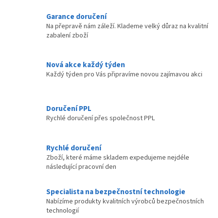
d
o
v
a
Garance doručení
á
c
Na přepravě nám záleží. Klademe velký důraz na kvalitní
n
í
zabalení zboží
í
p
r
v
Nová akce každý týden
k
Každý týden pro Vás připravíme novou zajímavou akci
y
v
ý
p
Doručení PPL
i
Rychlé doručení přes společnost PPL
s
u
Rychlé doručení
Zboží, které máme skladem expedujeme nejdéle
následující pracovní den
Specialista na bezpečnostní technologie
Nabízíme produkty kvalitních výrobců bezpečnostních
technologií