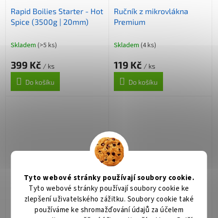
Rapid Boilies Starter - Hot
Ručník z mikrovlákna
Spice (3500g | 20mm)
Premium
Skladem
(>5 ks)
Skladem
(4 ks)
399 Kč
119 Kč
/ ks
/ ks
Do košíku
Do košíku
Tyto webové stránky používají soubory cookie.
Zarážky na boilies (hnědé
Classic boilie rig Easy s
Tyto webové stránky používají soubory cookie ke
- 2x100ks)
očkem vel. 2 camo
zlepšení uživatelského zážitku. Soubory cookie také
používáme ke shromažďování údajů za účelem