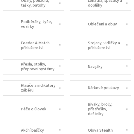
Obaly, pouzdra,
Lehátka, spacáky a
tašky, batohy
doplňky
Podběráky, tyče,
Oblečení a obuv
vezírky
Feeder & Match
Stojany, vidličky a
příslušenství
příslušenství
Křesla, stolky,
Navijáky
přepravní systémy
Hlásiče a indikátory
Dárkové poukazy
záběru
Bivaky, brolly,
Péče o úlovek
přístřešky,
deštníky
Akční balíčky
Olova Stealth