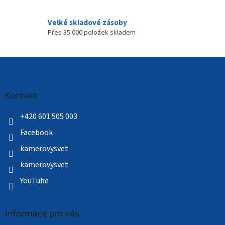
Velké skladové zásoby
Přes 35 000 položek skladem
Z
á
p
a
Kontakt
t
í
+420 601 505 003
Facebook
kamerovysvet
kamerovysvet
YouTube
Informace pro vás