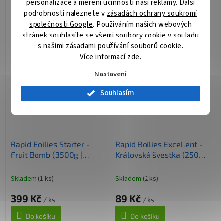
Skladem
(>5 ks)
Skladem
(>5 ks)
personalizace a měření účinnosti naší reklamy. Další
podrobnosti naleznete v
zásadách ochrany soukromí
45 Kč
59 Kč
/ ks
/ ks
společnosti Google
. Používáním našich webových
stránek souhlasíte se všemi soubory cookie v souladu
Do košíku
Do košíku
s našimi zásadami používání souborů cookie.
Více informací
zde
.
Nastavení
Souhlasím
Rapid Boilies Starter -
Rapid Boilies Excellent -
Fruit Bomb (3500g |
Královská švestka (250g |
20mm)
24mm)
Skladem
(1 ks)
Skladem
(2 ks)
399 Kč
89 Kč
/ ks
/ ks
Do košíku
Do košíku