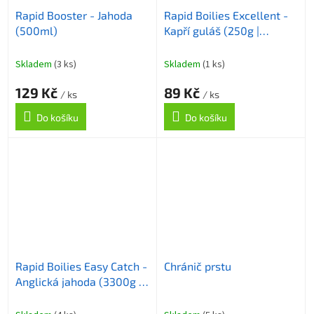
Rapid Booster - Jahoda
Rapid Boilies Excellent -
(500ml)
Kapří guláš (250g |
20mm)
Skladem
(3 ks)
Skladem
(1 ks)
129 Kč
89 Kč
/ ks
/ ks
Do košíku
Do košíku
Rapid Boilies Easy Catch -
Chránič prstu
Anglická jahoda (3300g |
24mm)