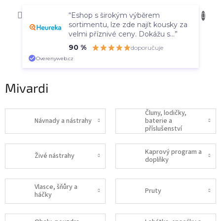
Přejít
NÁKUP
na
CZK
“Eshop s širokým výběrem
obsah
KOŠÍK
sortimentu, lze zde najít kousky za
velmi příznivé ceny. Dokážu s...”
90 %
doporučuje
Overenyweb.cz
Mivardi
Čluny, lodičky,
Návnady a nástrahy
baterie a
příslušenství
Kaprový program a
Živé nástrahy
doplňky
Vlasce, šňůry a
Pruty
háčky