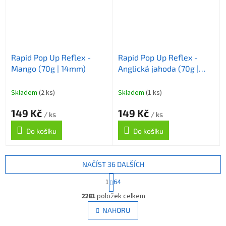
Rapid Pop Up Reflex -
Rapid Pop Up Reflex -
Mango (70g | 14mm)
Anglická jahoda (70g |
14mm)
Skladem
(2 ks)
Skladem
(1 ks)
149 Kč
149 Kč
/ ks
/ ks
Do košíku
Do košíku
NAČÍST 36 DALŠÍCH
S
1
64
t
O
r
2281
položek celkem
v
á
l
NAHORU
n
á
k