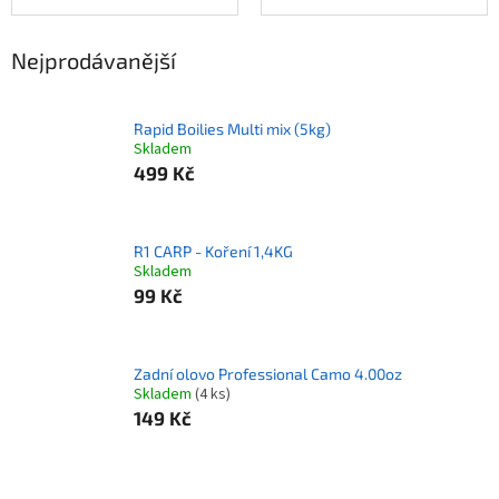
Nejprodávanější
Rapid Boilies Multi mix (5kg)
Skladem
499 Kč
R1 CARP - Koření 1,4KG
Skladem
99 Kč
Zadní olovo Professional Camo 4.00oz
Skladem
(4 ks)
149 Kč
Ř