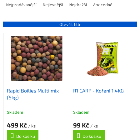
a
Nejprodávanější
Nejlevnější
Nejdražší
Abecedně
z
e
n
Otevřít filtr
í
V
p
ý
r
p
o
i
d
s
u
p
k
r
t
o
ů
Rapid Boilies Multi mix
R1 CARP - Koření 1,4KG
d
(5kg)
u
k
t
Skladem
Skladem
ů
499 Kč
99 Kč
/ ks
/ ks
Do košíku
Do košíku