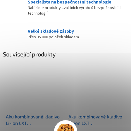
Specialista na bezpečnostní technologie
Nabízíme produkty kvalitních výrobců bezpečnostních
technologií
Velké skladové zásoby
Přes 35 000 položek skladem
Související produkty
Aku kombinované kladivo
Aku kombinované kladivo
Li-ion LXT
Li-ion LXT
18V/5,0Ah,Makpac
18V/5,0Ah,Makpac