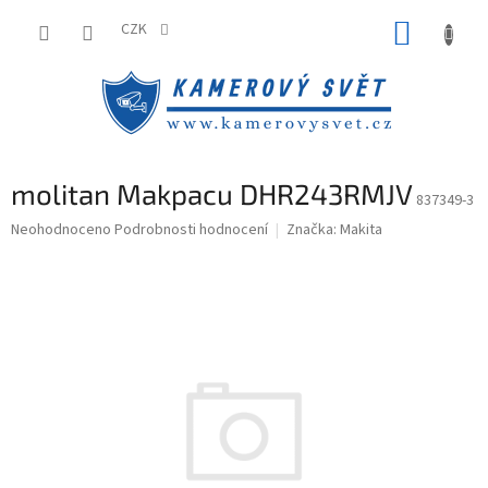
Přejít
NÁKUP
na
CZK
obsah
KOŠÍK
molitan Makpacu DHR243RMJV
837349-3
Průměrné
Neohodnoceno
Podrobnosti hodnocení
Značka:
Makita
hodnocení
produktu
je
0,0
z
5
hvězdiček.