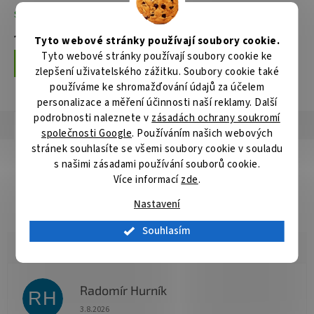
Skladem
Není skladem
13 638 Kč
13 949 Kč
Tyto webové stránky používají soubory cookie.
Tyto webové stránky používají soubory cookie ke
Do košíku
Do košíku
zlepšení uživatelského zážitku. Soubory cookie také
používáme ke shromažďování údajů za účelem
personalizace a měření účinnosti naší reklamy. Další
podrobnosti naleznete v
zásadách ochrany soukromí
Popis
Hodnocení
Diskuze
společnosti Google
. Používáním našich webových
stránek souhlasíte se všemi soubory cookie v souladu
Detailní popis produktu
s našimi zásadami používání souborů cookie.
Více informací
zde
.
Popis produktu není dostupný
Nastavení
Souhlasím
Radomír Hurník
RH
Hodnocení obchodu je 5 z 5 hvězdiček.
3.8.2026