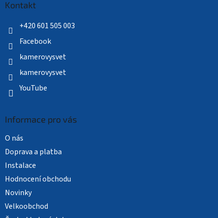
a
Kontakt
t
í
+420 601 505 003
Facebook
kamerovysvet
kamerovysvet
YouTube
Informace pro vás
O nás
Doprava a platba
Instalace
Hodnocení obchodu
Novinky
Velkoobchod