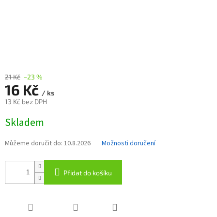
21 Kč
–23 %
16 Kč
/ ks
13 Kč bez DPH
Měrná
Skladem
cena:
Můžeme doručit do:
10.8.2026
Možnosti doručení
Přidat do košíku