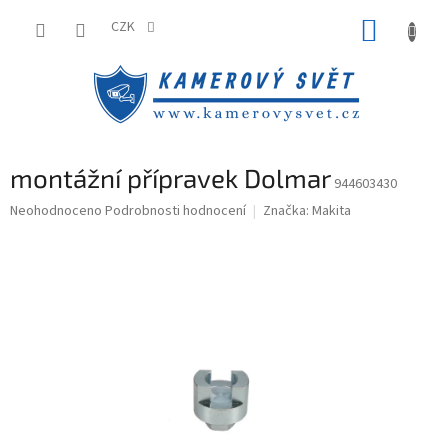
Přejít
NÁKUP
na
CZK
obsah
KOŠÍK
montážní přípravek Dolmar
944603430
Průměrné
Neohodnoceno
Podrobnosti hodnocení
Značka:
Makita
hodnocení
produktu
je
0,0
z
5
hvězdiček.