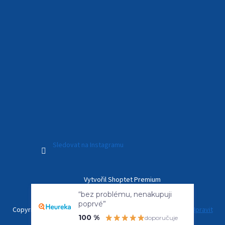
Sledovat na Instagramu
Vytvořil Shoptet Premium
“bez problému, nenakupuji
poprvé”
Copyright 2026
Kamerový Svět
. Všechna práva vyhrazena.
Upravit
100 %
doporučuje
nastavení cookies