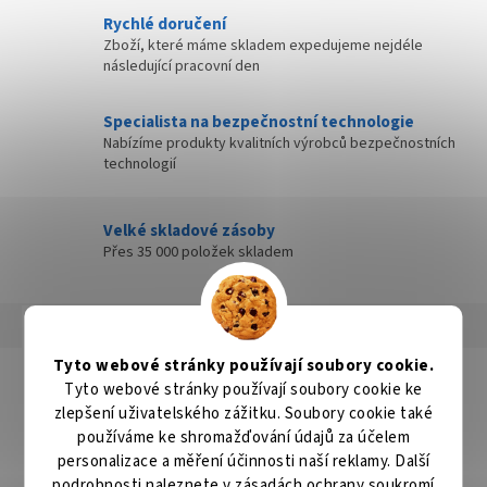
Rychlé doručení
Zboží, které máme skladem expedujeme nejdéle
následující pracovní den
Specialista na bezpečnostní technologie
Nabízíme produkty kvalitních výrobců bezpečnostních
technologií
Velké skladové zásoby
Přes 35 000 položek skladem
Popis
Hodnocení
Diskuze
Tyto webové stránky používají soubory cookie.
Detailní popis produktu
Tyto webové stránky používají soubory cookie ke
zlepšení uživatelského zážitku. Soubory cookie také
Popis produktu není dostupný
používáme ke shromažďování údajů za účelem
personalizace a měření účinnosti naší reklamy. Další
podrobnosti naleznete v
zásadách ochrany soukromí