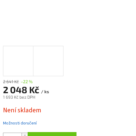
2 641 Kč
–22 %
2 048 Kč
/ ks
1 693 Kč bez DPH
Měrná
Není skladem
cena:
Možnosti doručení