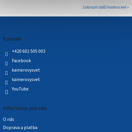
Zobrazit další hodnocení
Z
á
p
a
Kontakt
t
í
+420 601 505 003
Facebook
kamerovysvet
kamerovysvet
YouTube
Informace pro vás
O nás
Doprava a platba