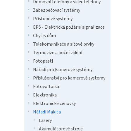
n
Domovní telefony a videotelefony
e
Zabezpečovací systémy
l
Přístupové systémy
EPS - Elektrická požární signalizace
Chytrý dům
Telekomunikace a síťové prvky
Termovize a noční vidění
Fotopasti
Nářadí pro kamerové systémy
Příslušenství pro kamerové systémy
Fotovoltaika
Elektronika
Elektronické cenovky
Nářadí Makita
Lasery
Akumulátorové stroje