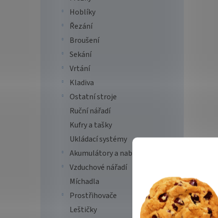
Hoblíky
Řezání
Broušení
Sekání
Vrtání
Kladiva
Ostatní stroje
Ruční nářadí
Kufry a tašky
Ukládací systémy
Akumulátory a nabíječky
Vzduchové nářadí
Míchadla
Prostřihovače
Leštičky