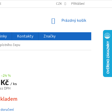
ODU
NOVINKY
VELKOOBCHOD
CZK
ČASTO KLADENÉ DOTAZY
Přihlášení
NÁKUPNÍ
Prázdný košík
KOŠÍK
inky
Kontakty
Značky
 pístního čepu
–24 %
 Kč
/ ks
ez DPH
skladem
 doručení