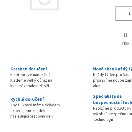
TISK
Garance doručení
Nová akce každý t
Na přepravě nám záleží.
Každý týden pro Vás
Klademe velký důraz na
připravíme novou zaj
kvalitní zabalení zboží
akci
Specialista na
Rychlé doručení
bezpečnostní tech
Zboží, které máme skladem
Nabízíme produkty kva
expedujeme nejdéle
výrobců bezpečnostn
následující pracovní den
technologií