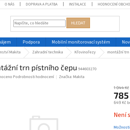
O NÁS
DOPRAVA A PLATBA
INSTALACE
HODNOCENÍ OBCH
HLEDAT
nájem
Podpora
Mobilní monitorovací systém
Nov
nství Makita
Zahradní technika
Křovinořezy
montážní trn
ážní trn pístního čepu
944603270
né
noceno
Podrobnosti hodnocení
Značka:
Makita
ní
u
1 044 Kč
785
649 Kč b
Měrná
Není 
ek.
cena:
Možnosti