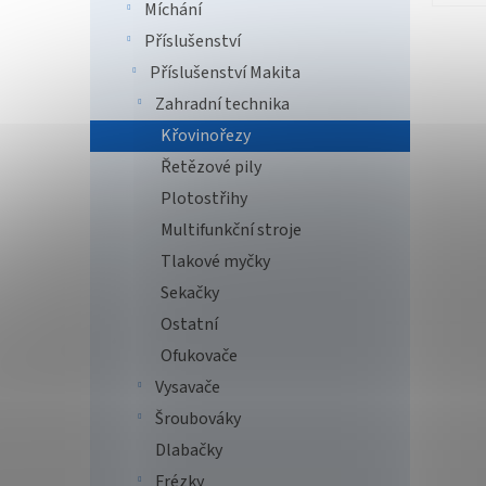
Míchání
Příslušenství
Příslušenství Makita
Zahradní technika
Křovinořezy
Řetězové pily
Plotostřihy
Multifunkční stroje
Tlakové myčky
Sekačky
Ostatní
Ofukovače
Vysavače
Šroubováky
Dlabačky
Frézky