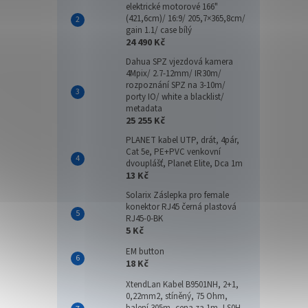
elektrické motorové 166"
(421,6cm)/ 16:9/ 205,7×365,8cm/
gain 1.1/ case bílý
24 490 Kč
Dahua SPZ vjezdová kamera
4Mpix/ 2.7-12mm/ IR30m/
rozpoznání SPZ na 3-10m/
porty IO/ white a blacklist/
metadata
25 255 Kč
PLANET kabel UTP, drát, 4pár,
Cat 5e, PE+PVC venkovní
dvouplášť, Planet Elite, Dca 1m
13 Kč
Solarix Záslepka pro female
konektor RJ45 černá plastová
RJ45-0-BK
5 Kč
EM button
18 Kč
XtendLan Kabel B9501NH, 2+1,
0,22mm2, stíněný, 75 Ohm,