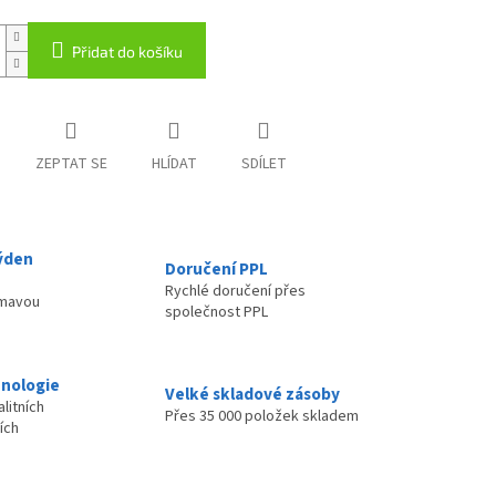
Přidat do košíku
ZEPTAT SE
HLÍDAT
SDÍLET
ýden
Doručení PPL
Rychlé doručení přes
ímavou
společnost PPL
nologie
Velké skladové zásoby
litních
Přes 35 000 položek skladem
ích