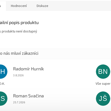
s
Hodnocení
Diskuze
ailní popis produktu
s produktu není dostupný
Radomír Hurník
RH
BN
Hodnocení obchodu je 5 z 5 hvězdiček.
3.8.2026
O.K.
Vše super
Roman Svačina
RS
JŠ
Hodnocení obchodu je 5 z 5 hvězdiček.
25.7.2026