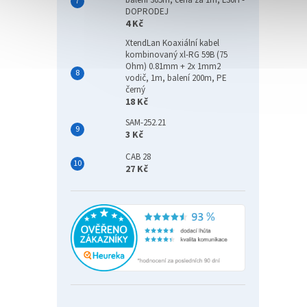
balení 305m, cena za 1m, LS0H -
DOPRODEJ
4 Kč
XtendLan Koaxiální kabel
kombinovaný xl-RG 59B (75
Ohm) 0.81mm + 2x 1mm2
vodič, 1m, balení 200m, PE
černý
18 Kč
SAM-252.21
3 Kč
CAB 28
27 Kč