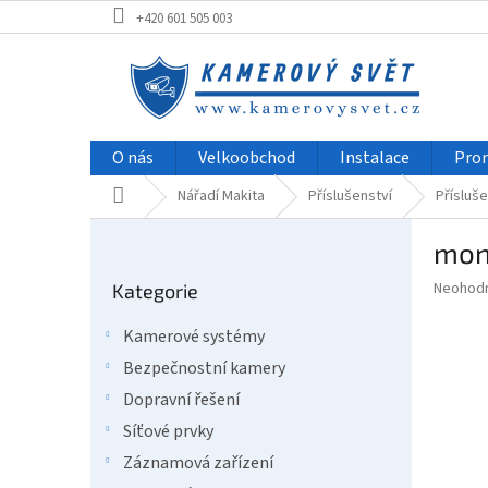
Přejít
+420 601 505 003
na
obsah
O nás
Velkoobchod
Instalace
Pro
Domů
Nářadí Makita
Příslušenství
Přísluše
P
mont
o
Přeskočit
s
Průměr
Neohod
Kategorie
kategorie
t
hodnoce
r
produkt
Kamerové systémy
a
je
Bezpečnostní kamery
0,0
n
z
n
Dopravní řešení
5
í
Síťové prvky
hvězdič
p
Záznamová zařízení
a