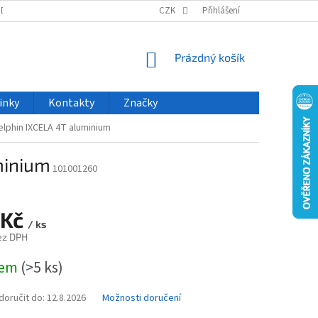
ODU
NOVINKY
VELKOOBCHOD
CZK
ČASTO KLADENÉ DOTAZY
Přihlášení
NÁKUPNÍ
Prázdný košík
KOŠÍK
inky
Kontakty
Značky
elphin IXCELA 4T aluminium
minium
101001260
 Kč
/ ks
ez DPH
dem
(>5 ks)
oručit do:
12.8.2026
Možnosti doručení