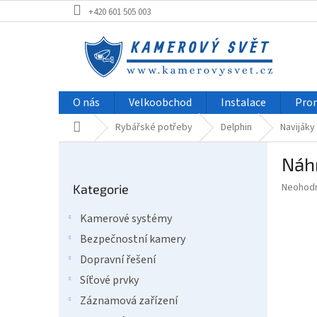
Přejít
+420 601 505 003
na
obsah
O nás
Velkoobchod
Instalace
Pro
Domů
Rybářské potřeby
Delphin
Navijáky
P
Náhr
o
Přeskočit
s
Průměr
Neohod
Kategorie
kategorie
t
hodnoce
r
produkt
Kamerové systémy
a
je
Bezpečnostní kamery
0,0
n
z
n
Dopravní řešení
5
í
Síťové prvky
hvězdič
p
Záznamová zařízení
a