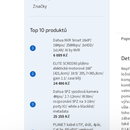
Značky
Top 10 produktů
Popi
Dahua NVR Smart 16xIP/
16Mpix/ 256Mbps/ 2xHDD/
1xLAN/ AI by NVR
6 089 Kč
Det
ELITE SCREENS plátno
Nepř
elektrické motorové 166"
(421,6cm)/ 16:9/ 205,7×365,8cm/
ložis
gain 1.1/ case bílý
komp
24 490 Kč
komb
velm
Dahua SPZ vjezdová kamera
pomě
4Mpix/ 2.7-12mm/ IR30m/
výřez
rozpoznání SPZ na 3-10m/
porty IO/ white a blacklist/
vůle
metadata
toho 
25 255 Kč
zába
také
PLANET kabel UTP, drát, 4pár,
0.14
Cat 5e, PE+PVC venkovní