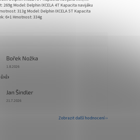
t: 269g Model: Delphin IXCELA 4T Kapacita navijáku
Hmotnost: 313g Model: Delphin IXCELA 5T Kapacita
sek: 6+1 Hmotnost: 334g
Bořek Nožka
Hodnocení obchodu je 5 z 5 hvězdiček.
1.8.2026
 👍👍
Jan Šindler
Hodnocení obchodu je 5 z 5 hvězdiček.
21.7.2026
Zobrazit další hodnocení