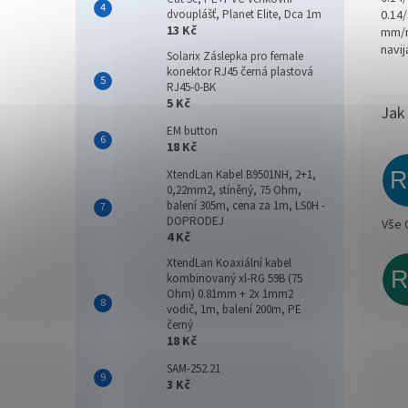
0.14
dvouplášť, Planet Elite, Dca 1m
13 Kč
mm/m
navi
Solarix Záslepka pro female
konektor RJ45 černá plastová
RJ45-0-BK
5 Kč
EM button
18 Kč
XtendLan Kabel B9501NH, 2+1,
0,22mm2, stíněný, 75 Ohm,
balení 305m, cena za 1m, LS0H -
DOPRODEJ
Vše 
4 Kč
XtendLan Koaxiální kabel
kombinovaný xl-RG 59B (75
Ohm) 0.81mm + 2x 1mm2
vodič, 1m, balení 200m, PE
černý
18 Kč
SAM-252.21
3 Kč