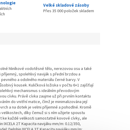
nologie
Velké skladové zásoby
litních
Přes 35 000 položek skladem
ích
olné hliníkové vodotěsné tělo, nerezovou osu a také
mi příjemný, spolehlivý naviják s přední brzdou a
 pevného a odolného materiálu černé barvy. V
obivý kousek. Kuličková ložiska v počtu 6+1 zajišťují
 Spolehlivý mechanismus s ideálním převodovým
vou cívku. Právě cívka zaujme už při prvním kontaktu
váním do vnitřní matice, čímž je minimalizována její
vrch a na dotek je velmi příjemné a pohodlné. Kromě
h velikostech, díky čemuž si s ním užijete spoustu
t ke každé velikosti samostatné kovové cívky, ale
n IXCELA 2T Kapacita navijáku mm/m: 0.12/350,
odel: Delphin IXCELA 3T Kapacita navijáku mm/m: