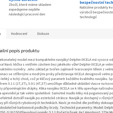
bezpečnostní tech
Zboží, které máme skladem
Nabízíme produkty kva
expedujeme nejdéle
výrobců bezpečnostn
následující pracovní den
technologií
s
Hodnocení
Diskuze
ailní popis produktu
ekonatelný model mezi kompaktními navijáky! Delphin IXCELA má vysoce od
ka! Navíc klička s vnitřním závitem bez jakékoliv vůle! Delphin IXCELA je vel
aktními rozměry. Jeho základ je tvořen zajímavě tvarovaným tělem z velmi
inaci se stříbrnými a modrými prvky představuje IXCELA designově velmi půs
i lehký a tichý chod, což je klíčový parametr každého kvalitního navijáku.
rem 5.1:1 (2T,3T), 5.0:1 (4T,5T) umožňuje důkladné ukládání vlasce na kovo
y připomínajícími drápky. Klika navijáku IXCELA se k tělu upevňuje našroubo
 a upevnění je tak velmi spolehlivé. Samotné madlo kliky má pogumovaný po
efektně dotváří naviják po estetické stránce. Naviják je dostupný v různýc
vy při různých rybolovných technikách. Navíc je možné dle potřeby dokoupi
 dodatečné karbonové podložky brzdy. Technické parametry: Model: Delphi
/250, 0.18/150 Převodový poměr: 5.1:1 Počet ložisek: 6+1 Hmotnost: 273g M