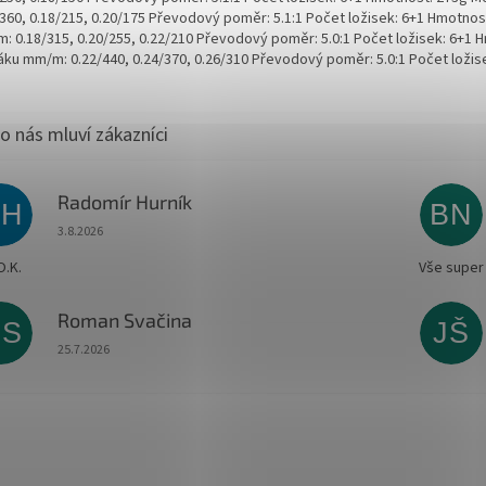
/360, 0.18/215, 0.20/175 Převodový poměr: 5.1:1 Počet ložisek: 6+1 Hmotnos
: 0.18/315, 0.20/255, 0.22/210 Převodový poměr: 5.0:1 Počet ložisek: 6+1 
jáku mm/m: 0.22/440, 0.24/370, 0.26/310 Převodový poměr: 5.0:1 Počet loži
Radomír Hurník
RH
BN
Hodnocení obchodu je 5 z 5 hvězdiček.
3.8.2026
O.K.
Vše super
Roman Svačina
RS
JŠ
Hodnocení obchodu je 5 z 5 hvězdiček.
25.7.2026