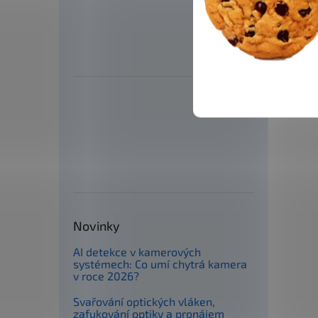
Novinky
AI detekce v kamerových
systémech: Co umí chytrá kamera
v roce 2026?
Svařování optických vláken,
zafukování optiky a pronájem