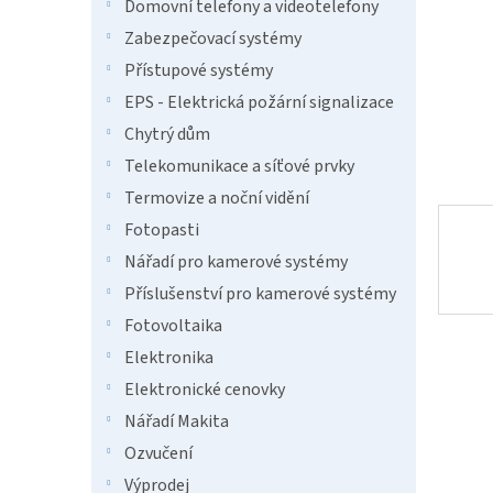
n
Domovní telefony a videotelefony
e
Zabezpečovací systémy
l
Přístupové systémy
EPS - Elektrická požární signalizace
Chytrý dům
Telekomunikace a síťové prvky
Termovize a noční vidění
Fotopasti
Nářadí pro kamerové systémy
Příslušenství pro kamerové systémy
Fotovoltaika
Elektronika
Elektronické cenovky
Nářadí Makita
Ozvučení
Výprodej