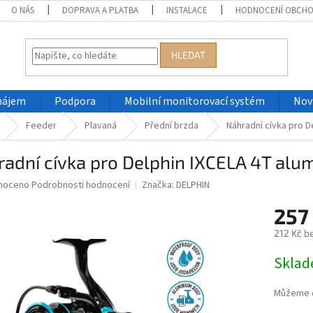
O NÁS
DOPRAVA A PLATBA
INSTALACE
HODNOCENÍ OBCH
HLEDAT
nájem
Podpora
Mobilní monitorovací systém
Nov
Feeder
Plavaná
Přední brzda
Náhradní cívka pro D
adní cívka pro Delphin IXCELA 4T alu
né
noceno
Podrobnosti hodnocení
Značka:
DELPHIN
ní
257
u
212 Kč b
Měrná
Skla
cena:
ek.
Můžeme d