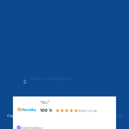
Sledovat na Instagramu
Vytvořil Shoptet Premium
“Nic”
100 %
doporučuje
Copyright 2026
Kamerový Svět
. Všechna práva vyhrazena.
Upravit
nastavení cookies
Overenyweb.cz