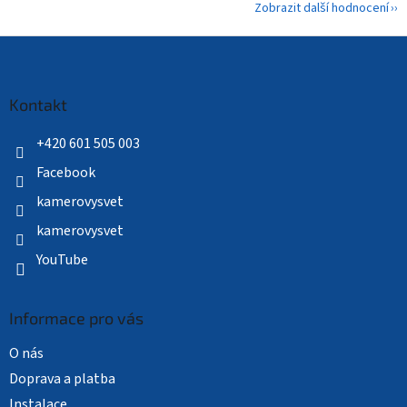
Zobrazit další hodnocení
Z
á
p
a
Kontakt
t
í
+420 601 505 003
Facebook
kamerovysvet
kamerovysvet
YouTube
Informace pro vás
O nás
Doprava a platba
Instalace