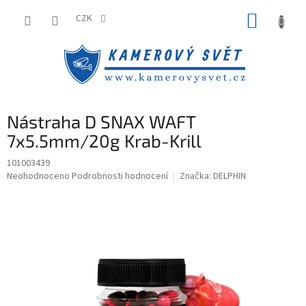
Přejít
NÁKUP
na
CZK
obsah
KOŠÍK
Nástraha D SNAX WAFT
7x5.5mm/20g Krab-Krill
101003439
Průměrné
Neohodnoceno
Podrobnosti hodnocení
Značka:
DELPHIN
hodnocení
produktu
je
0,0
z
5
hvězdiček.