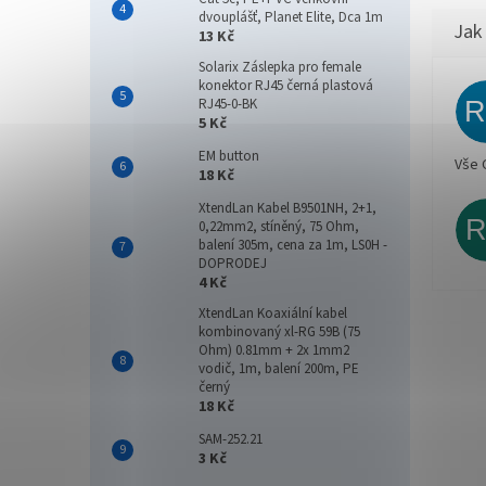
dvouplášť, Planet Elite, Dca 1m
13 Kč
Solarix Záslepka pro female
konektor RJ45 černá plastová
RJ45-0-BK
5 Kč
EM button
Vše 
18 Kč
XtendLan Kabel B9501NH, 2+1,
0,22mm2, stíněný, 75 Ohm,
balení 305m, cena za 1m, LS0H -
DOPRODEJ
4 Kč
XtendLan Koaxiální kabel
kombinovaný xl-RG 59B (75
Ohm) 0.81mm + 2x 1mm2
vodič, 1m, balení 200m, PE
černý
18 Kč
SAM-252.21
3 Kč