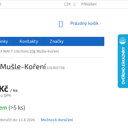
ODU
NOVINKY
VELKOOBCHOD
CZK
ČASTO KLADENÉ DOTAZY
Přihlášení
NÁKUPNÍ
Prázdný košík
KOŠÍK
inky
Kontakty
Značky
AX WAFT 10x7mm/20g Mušle-Koření
Mušle-Koření
101003736
 Kč
/ ks
ez DPH
dem
(>5 ks)
oručit do:
11.8.2026
Možnosti doručení