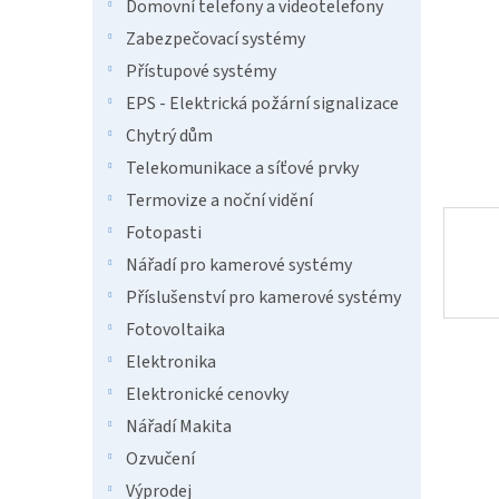
n
Domovní telefony a videotelefony
e
Zabezpečovací systémy
l
Přístupové systémy
EPS - Elektrická požární signalizace
Chytrý dům
Telekomunikace a síťové prvky
Termovize a noční vidění
Fotopasti
Nářadí pro kamerové systémy
Příslušenství pro kamerové systémy
Fotovoltaika
Elektronika
Elektronické cenovky
Nářadí Makita
Ozvučení
Výprodej