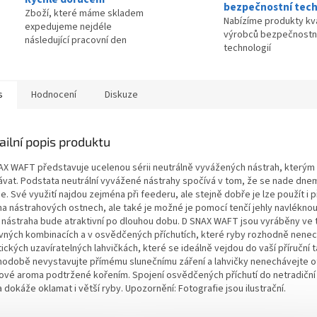
bezpečnostní tech
Zboží, které máme skladem
Nabízíme produkty kva
expedujeme nejdéle
výrobců bezpečnostn
následující pracovní den
technologií
s
Hodnocení
Diskuze
ailní popis produktu
AX WAFT představuje ucelenou sérii neutrálně vyvážených nástrah, kterým 
ávat. Podstata neutrální vyvážené nástrahy spočívá v tom, že se nade dne
e. Své využití najdou zejména při feederu, ale stejně dobře je lze použít i
 na nástrahových ostnech, ale také je možné je pomocí tenčí jehly navlékno
 nástraha bude atraktivní po dlouhou dobu. D SNAX WAFT jsou vyráběny ve 
vných kombinacích a v osvědčených příchutích, které ryby rozhodně nenech
ických uzavíratelných lahvičkách, které se ideálně vejdou do vaší příruční 
hodobě nevystavujte přímému slunečnímu záření a lahvičky nenechávejte ote
ové aroma podtržené kořením. Spojení osvědčených příchutí do netradiční 
 dokáže oklamat i větší ryby. Upozornění: Fotografie jsou ilustrační.