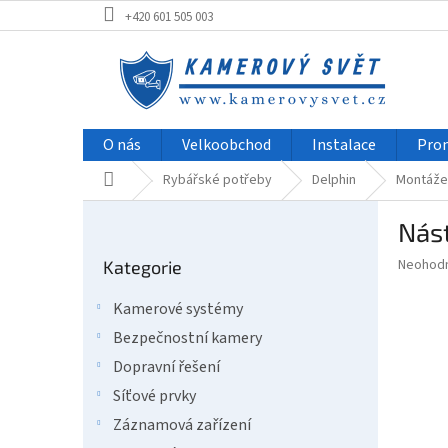
Přejít
+420 601 505 003
na
obsah
O nás
Velkoobchod
Instalace
Pro
Domů
Rybářské potřeby
Delphin
Montáže 
P
Nás
o
Přeskočit
s
Průměr
Neohod
Kategorie
kategorie
t
hodnoce
r
produkt
Kamerové systémy
a
je
Bezpečnostní kamery
0,0
n
z
n
Dopravní řešení
5
í
Síťové prvky
hvězdič
p
Záznamová zařízení
a