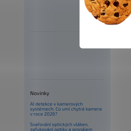
Novinky
AI detekce v kamerových
systémech: Co umí chytrá kamera
v roce 2026?
Svařování optických vláken,
zafukování optiky a pronájem