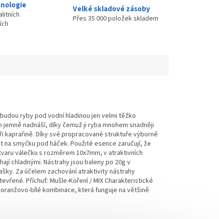
nologie
Velké skladové zásoby
litních
Přes 35 000 položek skladem
ích
budou ryby pod vodní hladinou jen velmi těžko
m jemně nadnáší, díky čemuž ji ryba mnohem snadněji
 při kaprařině. Díky své propracované struktuře výborně
ut na smyčku pod háček. Použité esence zaručují, že
tvaru válečku s rozměrem 10x7mm, v atraktivních
ají chladnými. Nástrahy jsou baleny po 20g v
tašky. Za účelem zachování atraktivity nástrahy
vřené. Příchuť: Mušle-Koření / MIX Charakteristické
oranžovo-bílé kombinace, která funguje na většině