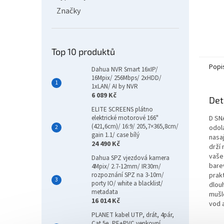
Značky
Top 10 produktů
Popi
Dahua NVR Smart 16xIP/
16Mpix/ 256Mbps/ 2xHDD/
1xLAN/ AI by NVR
6 089 Kč
Det
ELITE SCREENS plátno
D SN
elektrické motorové 166"
(421,6cm)/ 16:9/ 205,7×365,8cm/
odol
gain 1.1/ case bílý
nasaj
24 490 Kč
drží
vaše
Dahua SPZ vjezdová kamera
bare
4Mpix/ 2.7-12mm/ IR30m/
prakt
rozpoznání SPZ na 3-10m/
porty IO/ white a blacklist/
dlou
metadata
mušl
16 014 Kč
vod a
PLANET kabel UTP, drát, 4pár,
Cat 5e, PE+PVC venkovní