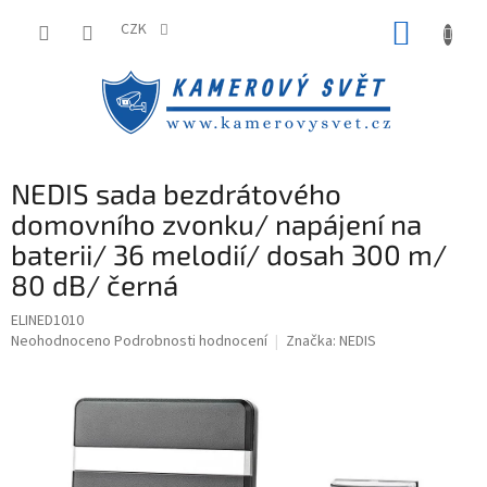
Přejít
NÁKUP
na
CZK
obsah
KOŠÍK
NEDIS sada bezdrátového
domovního zvonku/ napájení na
baterii/ 36 melodií/ dosah 300 m/
80 dB/ černá
ELINED1010
Průměrné
Neohodnoceno
Podrobnosti hodnocení
Značka:
NEDIS
hodnocení
produktu
je
0,0
z
5
hvězdiček.