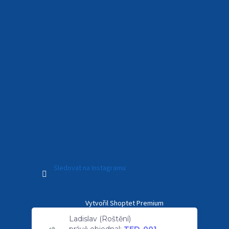
Sledovat na Instagramu
Vytvořil Shoptet Premium
Ladislav (Roštění)
právě objednal:
TED-001