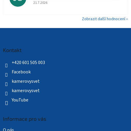
Hodnocení obchodu je 5 z 5 hvězdiček.
21.7.2026
Zobrazit další hodnocení
Z
á
p
a
Kontakt
t
í
+420 601 505 003
Facebook
kamerovysvet
kamerovysvet
YouTube
Informace pro vás
O nás