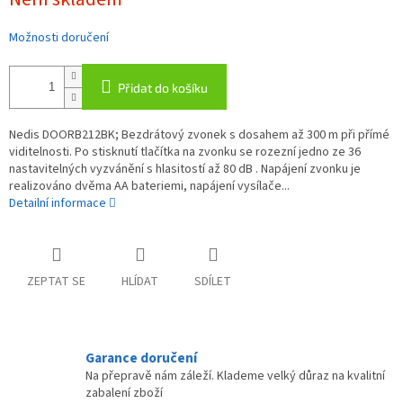
cena:
Možnosti doručení
Přidat do košíku
Nedis DOORB212BK; Bezdrátový zvonek s dosahem až 300 m při přímé
viditelnosti. Po stisknutí tlačítka na zvonku se rozezní jedno ze 36
nastavitelných vyzvánění s hlasitostí až 80 dB . Napájení zvonku je
realizováno dvěma AA bateriemi, napájení vysílače...
Detailní informace
ZEPTAT SE
HLÍDAT
SDÍLET
Garance doručení
Na přepravě nám záleží. Klademe velký důraz na kvalitní
zabalení zboží