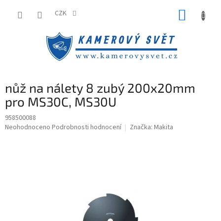
Přejít
NÁKUP
na
CZK
obsah
KOŠÍK
nůž na nálety 8 zubý 200x20mm
pro MS30C, MS30U
958500088
Průměrné
Neohodnoceno
Podrobnosti hodnocení
Značka:
Makita
hodnocení
produktu
je
0,0
z
5
hvězdiček.