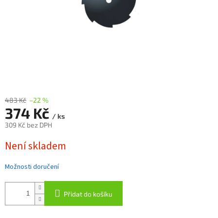
483 Kč
–22 %
374 Kč
/ ks
309 Kč bez DPH
Měrná
Není skladem
cena:
Možnosti doručení
Přidat do košíku