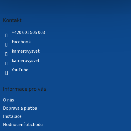
Z
á
p
a
Kontakt
t
í
+420 601 505 003
Facebook
kamerovysvet
kamerovysvet
YouTube
Informace pro vás
O nás
Doprava a platba
Instalace
Hodnocení obchodu