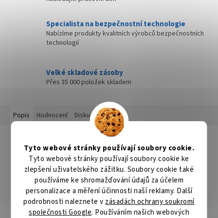
Specialista na bezpečnostní technologie
Nabízíme produkty kvalitních výrobců bezpečnostních
technologií
Velké skladové zásoby
Přes 35 000 položek skladem
Popis
Hodnocení
Diskuze
Detailní popis produktu
Tyto webové stránky používají soubory cookie.
Popis produktu není dostupný
Tyto webové stránky používají soubory cookie ke
zlepšení uživatelského zážitku. Soubory cookie také
používáme ke shromažďování údajů za účelem
personalizace a měření účinnosti naší reklamy. Další
podrobnosti naleznete v
zásadách ochrany soukromí
společnosti Google
. Používáním našich webových