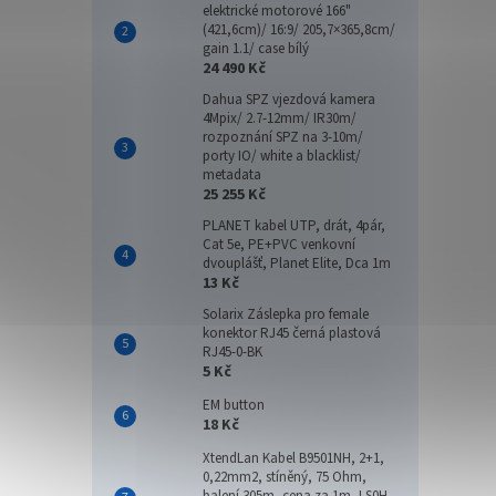
elektrické motorové 166"
(421,6cm)/ 16:9/ 205,7×365,8cm/
gain 1.1/ case bílý
24 490 Kč
Dahua SPZ vjezdová kamera
4Mpix/ 2.7-12mm/ IR30m/
rozpoznání SPZ na 3-10m/
porty IO/ white a blacklist/
metadata
25 255 Kč
PLANET kabel UTP, drát, 4pár,
Cat 5e, PE+PVC venkovní
dvouplášť, Planet Elite, Dca 1m
13 Kč
Solarix Záslepka pro female
konektor RJ45 černá plastová
RJ45-0-BK
5 Kč
EM button
18 Kč
XtendLan Kabel B9501NH, 2+1,
0,22mm2, stíněný, 75 Ohm,