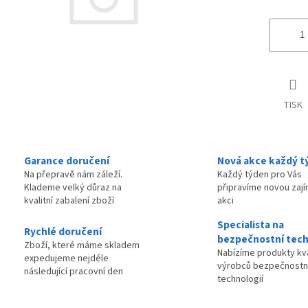
TISK
Garance doručení
Nová akce každý t
Na přepravě nám záleží.
Každý týden pro Vás
Klademe velký důraz na
připravíme novou zaj
kvalitní zabalení zboží
akci
Specialista na
Rychlé doručení
bezpečnostní tech
Zboží, které máme skladem
Nabízíme produkty kva
expedujeme nejdéle
výrobců bezpečnostn
následující pracovní den
technologií