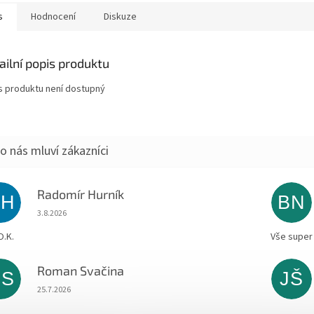
s
Hodnocení
Diskuze
ailní popis produktu
s produktu není dostupný
Radomír Hurník
RH
BN
Hodnocení obchodu je 5 z 5 hvězdiček.
3.8.2026
O.K.
Vše super
Roman Svačina
RS
JŠ
Hodnocení obchodu je 5 z 5 hvězdiček.
25.7.2026