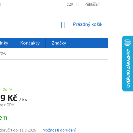
ODU
NOVINKY
VELKOOBCHOD
CZK
ČASTO KLADENÉ DOTAZY
Přihlášení
NÁKUPNÍ
Prázdný košík
KOŠÍK
inky
Kontakty
Značky
9-6
–24 %
89 Kč
/ ks
 bez DPH
dem
oručit do:
11.8.2026
Možnosti doručení