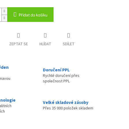
Přidat do košíku
ZEPTAT SE
HLÍDAT
SDÍLET
ýden
Doručení PPL
Rychlé doručení přes
ímavou
společnost PPL
nologie
Velké skladové zásoby
litních
Přes 35 000 položek skladem
ích