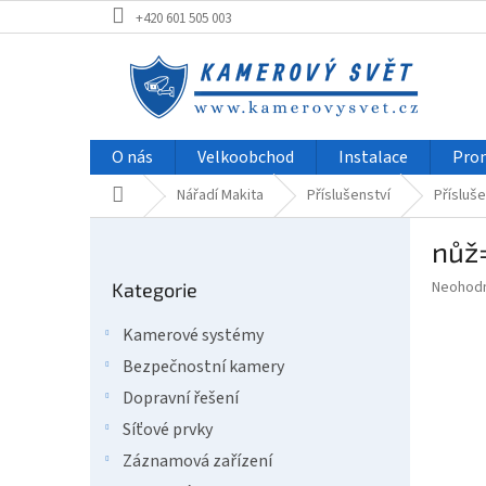
Přejít
+420 601 505 003
na
obsah
O nás
Velkoobchod
Instalace
Pro
Domů
Nářadí Makita
Příslušenství
Přísluše
P
nůž
o
Přeskočit
s
Průměr
Neohod
Kategorie
kategorie
t
hodnoce
r
produkt
Kamerové systémy
a
je
Bezpečnostní kamery
0,0
n
z
n
Dopravní řešení
5
í
Síťové prvky
hvězdič
p
Záznamová zařízení
a