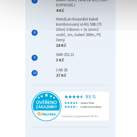
balení 305m, cena za 1m, LS0H -
DOPRODEJ
4 Kč
XtendLan Koaxiální kabel
kombinovaný xl-RG 59B (75
Ohm) 0.81mm + 2x 1mm2
vodič, 1m, balení 200m, PE
černý
18 Kč
SAM-252.21
3 Kč
CAB 28
27 Kč