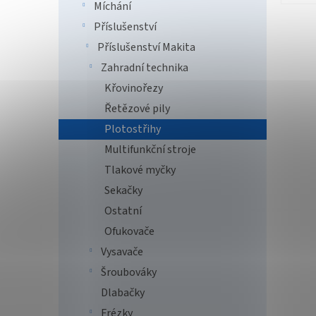
Míchání
Příslušenství
Příslušenství Makita
Zahradní technika
Křovinořezy
Řetězové pily
Plotostřihy
Multifunkční stroje
Tlakové myčky
Sekačky
Ostatní
Ofukovače
Vysavače
Šroubováky
Dlabačky
Frézky