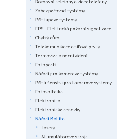
n
Domovní telefony a videotelefony
e
Zabezpečovací systémy
l
Přístupové systémy
EPS - Elektrická požární signalizace
Chytrý dům
Telekomunikace a síťové prvky
Termovize a noční vidění
Fotopasti
Nářadí pro kamerové systémy
Příslušenství pro kamerové systémy
Fotovoltaika
Elektronika
Elektronické cenovky
Nářadí Makita
Lasery
Akumulátorové stroje