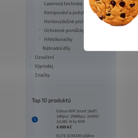
Laserová technika
Kempování a pobyt v přírodě
Horkovzdušné pistole
Ochranné pomůcky
Hřebíkovačky
Náhradní díly
Ozvučení
Výprodej
Značky
Top 10 produktů
Dahua NVR Smart 16xIP/
16Mpix/ 256Mbps/ 2xHDD/
1xLAN/ AI by NVR
6 089 Kč
ELITE SCREENS plátno