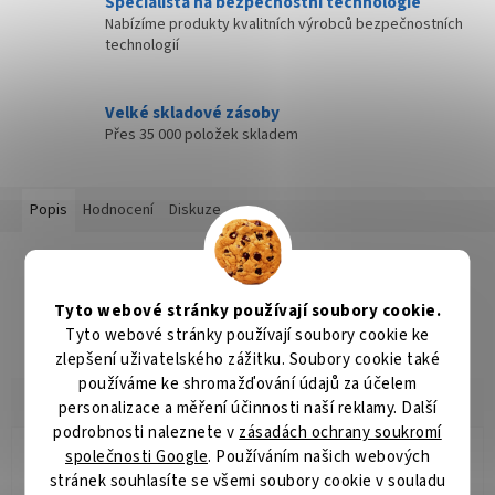
Specialista na bezpečnostní technologie
Nabízíme produkty kvalitních výrobců bezpečnostních
technologií
Velké skladové zásoby
Přes 35 000 položek skladem
Popis
Hodnocení
Diskuze
Detailní popis produktu
Popis produktu není dostupný
Tyto webové stránky používají soubory cookie.
Tyto webové stránky používají soubory cookie ke
zlepšení uživatelského zážitku. Soubory cookie také
používáme ke shromažďování údajů za účelem
personalizace a měření účinnosti naší reklamy. Další
podrobnosti naleznete v
zásadách ochrany soukromí
společnosti Google
. Používáním našich webových
Radomír Hurník
RH
stránek souhlasíte se všemi soubory cookie v souladu
Hodnocení obchodu je 5 z 5 hvězdiček.