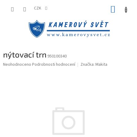
Přejít
NÁKUP
na
CZK
obsah
KOŠÍK
nýtovací trn
950100340
Průměrné
Neohodnoceno
Podrobnosti hodnocení
Značka:
Makita
hodnocení
produktu
je
0,0
z
5
hvězdiček.