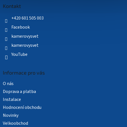
a
Kontakt
t
í
+420 601 505 003
Facebook
kamerovysvet
kamerovysvet
YouTube
Informace pro vás
O nás
Doprava a platba
Instalace
Hodnocení obchodu
Novinky
Velkoobchod