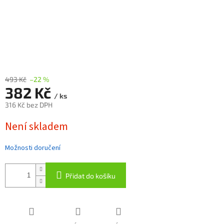
493 Kč
–22 %
382 Kč
/ ks
316 Kč bez DPH
Měrná
Není skladem
cena:
Možnosti doručení
Přidat do košíku