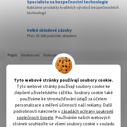
Specialista na bezpečnostní technologie
Nabízíme produkty kvalitních výrobců bezpečnostních
technologií
Velké skladové zásoby
Přes 35 000 položek skladem
Popis
Hodnocení
Diskuze
Detailní popis produktu
Popis produktu není dostupný
Tyto webové stránky používají soubory cookie.
Tyto webové stránky používají soubory cookie ke
zlepšení uživatelského zážitku. Soubory cookie také
používáme ke shromažďování údajů za účelem
personalizace a měření účinnosti naší reklamy. Další
podrobnosti naleznete v
zásadách ochrany soukromí
společnosti Google
. Používáním našich webových
Radomír Hurník
stránek souhlasíte se všemi soubory cookie v souladu
RH