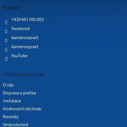
p
a
Kontakt
t
í
+420 601 505 003
Facebook
kamerovysvet
kamerovysvet
YouTube
Informace pro vás
O nás
Doprava a platba
Instalace
Hodnocení obchodu
Novinky
Velkoobchod