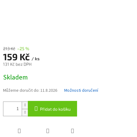
213 Kč
–25 %
159 Kč
/ ks
131 Kč bez DPH
Měrná
Skladem
cena:
Můžeme doručit do:
11.8.2026
Možnosti doručení
Přidat do košíku