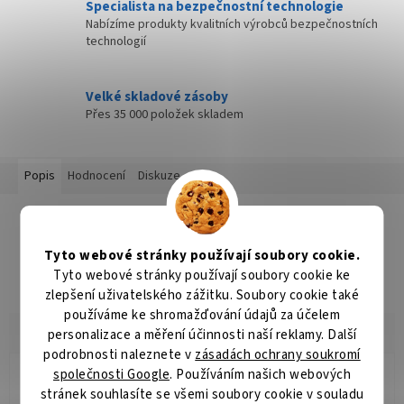
Specialista na bezpečnostní technologie
Nabízíme produkty kvalitních výrobců bezpečnostních
technologií
Velké skladové zásoby
Přes 35 000 položek skladem
Popis
Hodnocení
Diskuze
Detailní popis produktu
Popis produktu není dostupný
Tyto webové stránky používají soubory cookie.
Tyto webové stránky používají soubory cookie ke
zlepšení uživatelského zážitku. Soubory cookie také
používáme ke shromažďování údajů za účelem
personalizace a měření účinnosti naší reklamy. Další
podrobnosti naleznete v
zásadách ochrany soukromí
společnosti Google
. Používáním našich webových
Jana Koukalová
stránek souhlasíte se všemi soubory cookie v souladu
JK