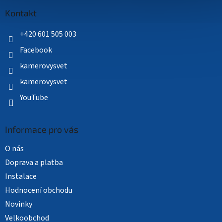
p
a
Kontakt
t
í
+420 601 505 003
Facebook
kamerovysvet
kamerovysvet
YouTube
Informace pro vás
O nás
Doprava a platba
Instalace
Hodnocení obchodu
Novinky
Velkoobchod