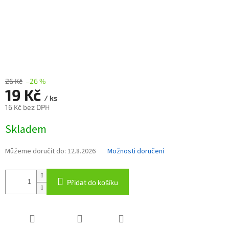
26 Kč
–26 %
19 Kč
/ ks
16 Kč bez DPH
Měrná
Skladem
cena:
Můžeme doručit do:
12.8.2026
Možnosti doručení
Přidat do košíku