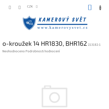
Přejít
NÁKUP
na
CZK
obsah
KOŠÍK
o-kroužek 14 HR1830, BHR162
213182-1
Průměrné
Neohodnoceno
Podrobnosti hodnocení
hodnocení
produktu
je
0,0
z
5
hvězdiček.