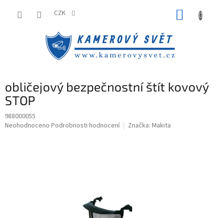
Přejít
NÁKUP
na
CZK
obsah
KOŠÍK
obličejový bezpečnostní štít kovový
STOP
988000055
Průměrné
Neohodnoceno
Podrobnosti hodnocení
Značka:
Makita
hodnocení
produktu
je
0,0
z
5
hvězdiček.