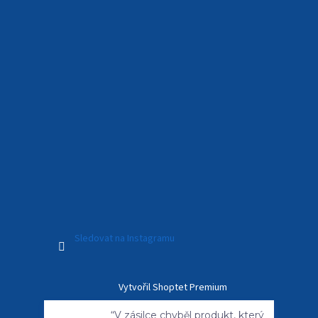
Sledovat na Instagramu
Vytvořil Shoptet Premium
“V zásilce chyběl produkt, který