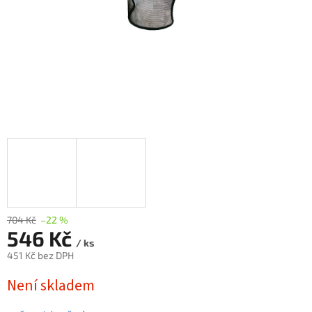
704 Kč
–22 %
546 Kč
/ ks
451 Kč bez DPH
Měrná
Není skladem
cena: