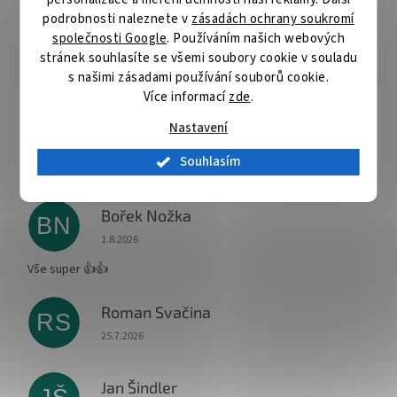
podrobnosti naleznete v
zásadách ochrany soukromí
společnosti Google
. Používáním našich webových
stránek souhlasíte se všemi soubory cookie v souladu
s našimi zásadami používání souborů cookie.
Více informací
zde
.
Radomír Hurník
RH
Nastavení
Hodnocení obchodu je 5 z 5 hvězdiček.
3.8.2026
Souhlasím
Vše O.K.
Bořek Nožka
BN
Hodnocení obchodu je 5 z 5 hvězdiček.
1.8.2026
Vše super 👍👍
Roman Svačina
RS
Hodnocení obchodu je 5 z 5 hvězdiček.
25.7.2026
Jan Šindler