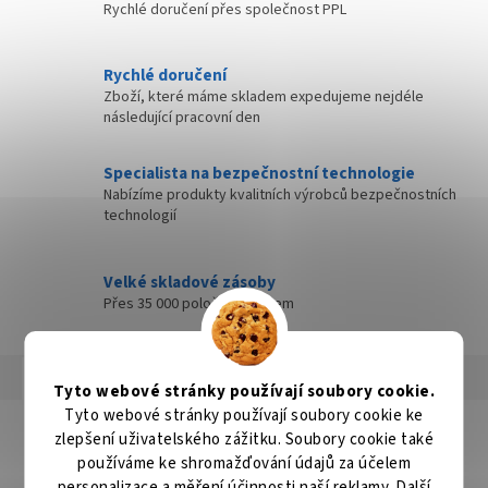
Rychlé doručení přes společnost PPL
Rychlé doručení
Zboží, které máme skladem expedujeme nejdéle
následující pracovní den
Specialista na bezpečnostní technologie
Nabízíme produkty kvalitních výrobců bezpečnostních
technologií
Velké skladové zásoby
Přes 35 000 položek skladem
Popis
Hodnocení
Diskuze
Tyto webové stránky používají soubory cookie.
Tyto webové stránky používají soubory cookie ke
Detailní popis produktu
zlepšení uživatelského zážitku. Soubory cookie také
používáme ke shromažďování údajů za účelem
Popis produktu není dostupný
personalizace a měření účinnosti naší reklamy. Další