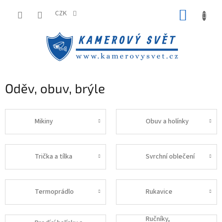
Přejít
NÁKUP
na
CZK
obsah
KOŠÍK
Oděv, obuv, brýle
Mikiny
Obuv a holínky
Trička a tílka
Svrchní oblečení
Termoprádlo
Rukavice
Ručníky,