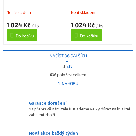
Není skladem
Není skladem
1 024 Kč
1 024 Kč
/ ks
/ ks
Do košíku
Do košíku
NAČÍST 36 DALŠÍCH
S
1
18
t
O
r
636
položek celkem
v
á
l
NAHORU
n
á
k
d
o
v
a
Garance doručení
á
c
Na přepravě nám záleží. Klademe velký důraz na kvalitní
n
í
zabalení zboží
í
p
r
v
Nová akce každý týden
k