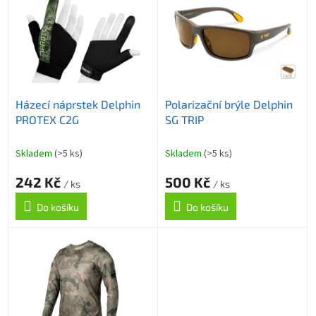
r
p
o
i
d
s
u
p
k
r
t
o
ů
Házecí náprstek Delphin
Polarizační brýle Delphin
d
PROTEX C2G
SG TRIP
u
k
t
Skladem
(>5 ks)
Skladem
(>5 ks)
ů
242 Kč
500 Kč
/ ks
/ ks
Do košíku
Do košíku