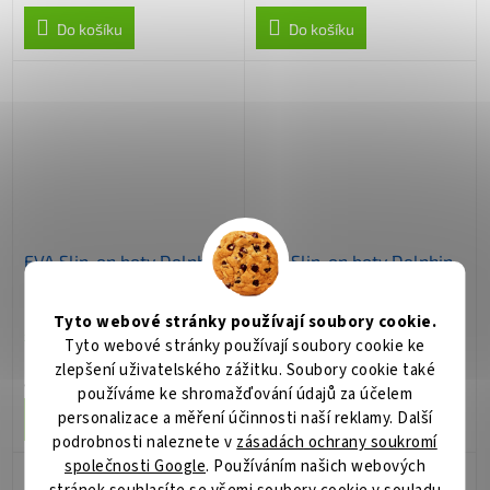
Do košíku
Do košíku
EVA Slip-on boty Delphin
EVA Slip-on boty Delphin
PIKEZ BANX
PIKEZ BANX
Tyto webové stránky používají soubory cookie.
Skladem
(>5 ks)
Skladem
(>5 ks)
Tyto webové stránky používají soubory cookie ke
zlepšení uživatelského zážitku. Soubory cookie také
431 Kč
431 Kč
/ ks
/ ks
používáme ke shromažďování údajů za účelem
personalizace a měření účinnosti naší reklamy. Další
Do košíku
Do košíku
podrobnosti naleznete v
zásadách ochrany soukromí
společnosti Google
. Používáním našich webových