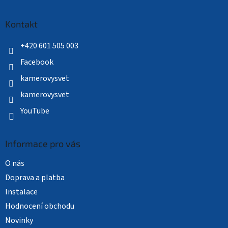
á
p
a
Kontakt
t
í
+420 601 505 003
Facebook
kamerovysvet
kamerovysvet
YouTube
Informace pro vás
O nás
Doprava a platba
Instalace
Hodnocení obchodu
Novinky