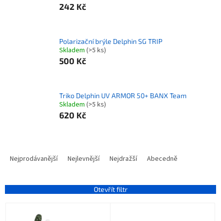
242 Kč
Polarizační brýle Delphin SG TRIP
Skladem
(>5 ks)
500 Kč
Triko Delphin UV ARMOR 50+ BANX Team
Skladem
(>5 ks)
620 Kč
Ř
a
Nejprodávanější
Nejlevnější
Nejdražší
Abecedně
z
e
n
Otevřít filtr
í
V
p
ý