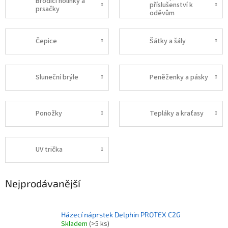
Brodící holínky a
příslušenství k
prsačky
oděvům
Čepice
Šátky a šály
Sluneční brýle
Peněženky a pásky
Ponožky
Tepláky a kraťasy
UV trička
Nejprodávanější
Házecí náprstek Delphin PROTEX C2G
Skladem
(>5 ks)