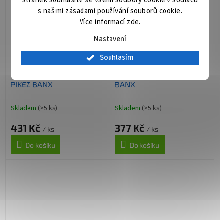
stránek souhlasíte se všemi soubory cookie v souladu
s našimi zásadami používání souborů cookie.
Více informací
zde
.
Nastavení
Souhlasím
EVA Slip-on boty Delphin
EVA šlapky Delphin GRIDZ
PIKEZ BANX
BANX
Skladem
(>5 ks)
Skladem
(>5 ks)
431 Kč
377 Kč
/ ks
/ ks
Do košíku
Do košíku