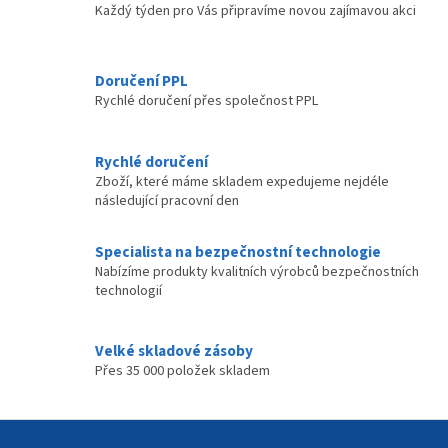
Každý týden pro Vás připravíme novou zajímavou akci
y
v
ý
p
Doručení PPL
i
Rychlé doručení přes společnost PPL
s
u
Rychlé doručení
Zboží, které máme skladem expedujeme nejdéle
následující pracovní den
Specialista na bezpečnostní technologie
Nabízíme produkty kvalitních výrobců bezpečnostních
technologií
Velké skladové zásoby
Přes 35 000 položek skladem
Z