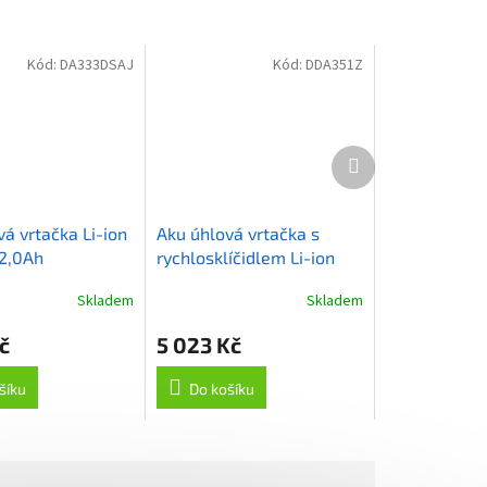
Kód:
DA333DSAJ
Kód:
DDA351Z
Další
produkt
á vrtačka Li-ion
Aku úhlová vrtačka s
2,0Ah
rychlosklíčidlem Li-ion
LXT 18V,bez aku Z
Skladem
Skladem
č
5 023 Kč
šíku
Do košíku