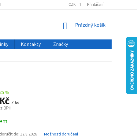
ODU
NOVINKY
VELKOOBCHOD
CZK
ČASTO KLADENÉ DOTAZY
Přihlášení
NÁKUPNÍ
Prázdný košík
KOŠÍK
inky
Kontakty
Značky
25 %
 Kč
/ ks
ez DPH
dem
oručit do:
12.8.2026
Možnosti doručení