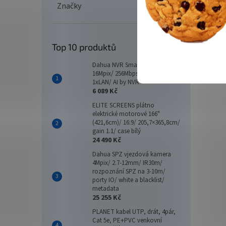
Značky
Top 10 produktů
Dahua NVR Smart 16xIP/
16Mpix/ 256Mbps/ 2xHDD/
1xLAN/ AI by NVR
6 089 Kč
ELITE SCREENS plátno
elektrické motorové 166"
(421,6cm)/ 16:9/ 205,7×365,8cm/
gain 1.1/ case bílý
24 490 Kč
Dahua SPZ vjezdová kamera
4Mpix/ 2.7-12mm/ IR30m/
rozpoznání SPZ na 3-10m/
porty IO/ white a blacklist/
metadata
25 255 Kč
PLANET kabel UTP, drát, 4pár,
Cat 5e, PE+PVC venkovní