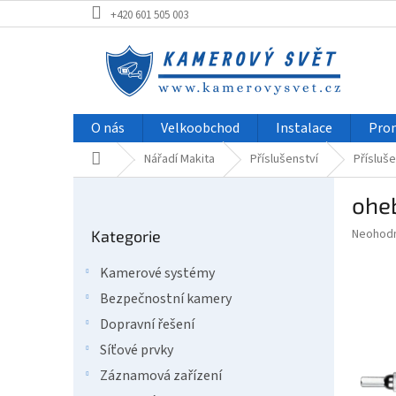
Přejít
+420 601 505 003
na
obsah
O nás
Velkoobchod
Instalace
Pro
Domů
Nářadí Makita
Příslušenství
Přísluše
P
ohe
o
Přeskočit
s
Průměr
Neohod
Kategorie
kategorie
t
hodnoce
r
produkt
Kamerové systémy
a
je
Bezpečnostní kamery
0,0
n
z
n
Dopravní řešení
5
í
Síťové prvky
hvězdič
p
Záznamová zařízení
a