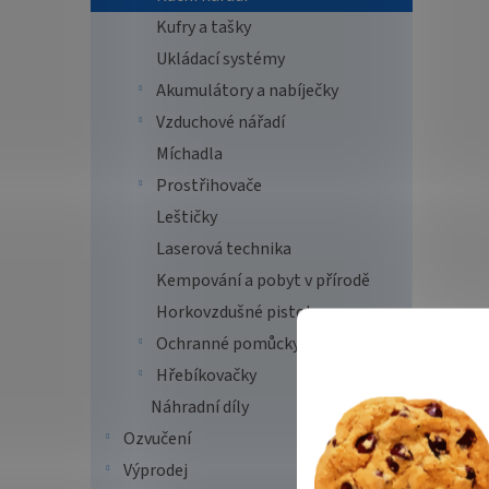
Kufry a tašky
Ukládací systémy
Akumulátory a nabíječky
Vzduchové nářadí
Míchadla
Prostřihovače
Leštičky
Laserová technika
Kempování a pobyt v přírodě
Horkovzdušné pistole
Ochranné pomůcky
Hřebíkovačky
Náhradní díly
Ozvučení
Výprodej