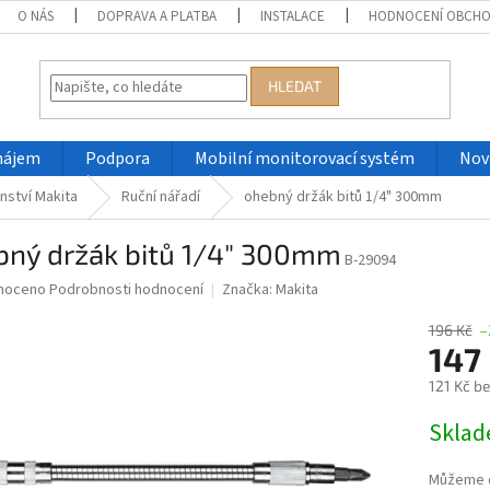
O NÁS
DOPRAVA A PLATBA
INSTALACE
HODNOCENÍ OBCH
HLEDAT
nájem
Podpora
Mobilní monitorovací systém
Nov
nství Makita
Ruční nářadí
ohebný držák bitů 1/4" 300mm
bný držák bitů 1/4" 300mm
B-29094
né
noceno
Podrobnosti hodnocení
Značka:
Makita
ní
u
196 Kč
–
147
121 Kč b
Měrná
Skla
ek.
cena:
Můžeme d