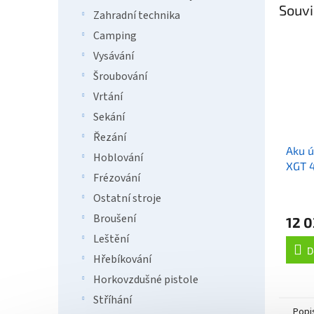
Souvi
Zahradní technika
Camping
Vysávání
Šroubování
Vrtání
Sekání
Řezání
Aku ú
Hoblování
XGT 4
Frézování
Ostatní stroje
Broušení
12 0
Leštění
D
Hřebíkování
Horkovzdušné pistole
Stříhání
Popi