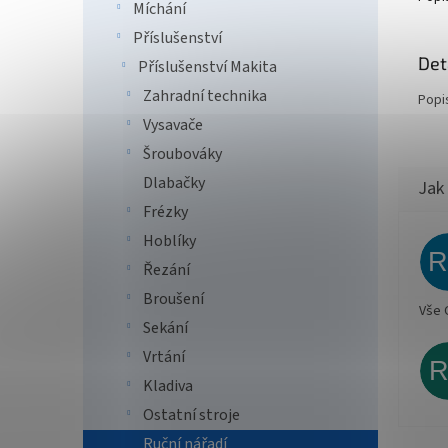
Míchání
Příslušenství
Det
Příslušenství Makita
Zahradní technika
Popi
Vysavače
Šroubováky
Dlabačky
Frézky
Hoblíky
Řezání
Broušení
Vše 
Sekání
Vrtání
Kladiva
Ostatní stroje
Ruční nářadí