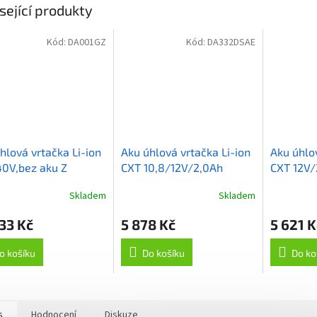
sející produkty
Kód:
DA001GZ
Kód:
DA332DSAE
hlová vrtačka Li-ion
Aku úhlová vrtačka Li-ion
Aku úhlov
0V,bez aku Z
CXT 10,8/12V/2,0Ah
CXT 12V/
Skladem
Skladem
33 Kč
5 878 Kč
5 621 K
o košíku
Do košíku
Do ko
s
Hodnocení
Diskuze