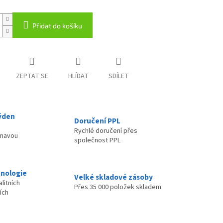
Přidat do košíku
ZEPTAT SE
HLÍDAT
SDÍLET
ýden
Doručení PPL
Rychlé doručení přes
ímavou
společnost PPL
nologie
Velké skladové zásoby
litních
Přes 35 000 položek skladem
ích