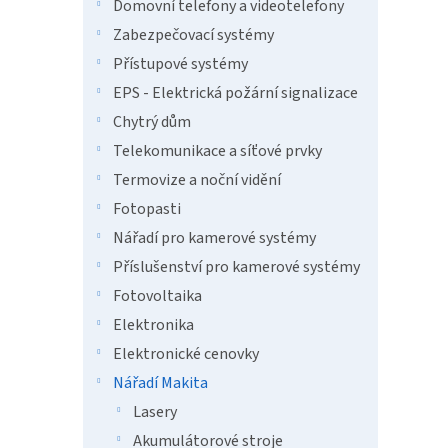
n
Domovní telefony a videotelefony
e
Zabezpečovací systémy
l
Přístupové systémy
EPS - Elektrická požární signalizace
Chytrý dům
Telekomunikace a síťové prvky
Termovize a noční vidění
Fotopasti
Nářadí pro kamerové systémy
Příslušenství pro kamerové systémy
Fotovoltaika
Elektronika
Elektronické cenovky
Nářadí Makita
Lasery
Akumulátorové stroje