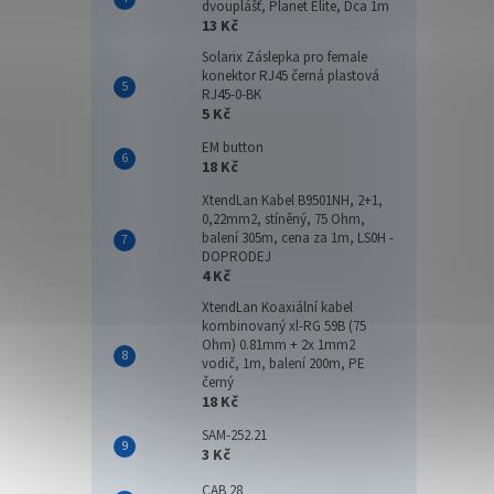
dvouplášť, Planet Elite, Dca 1m
13 Kč
Solarix Záslepka pro female
konektor RJ45 černá plastová
RJ45-0-BK
5 Kč
EM button
18 Kč
XtendLan Kabel B9501NH, 2+1,
0,22mm2, stíněný, 75 Ohm,
balení 305m, cena za 1m, LS0H -
DOPRODEJ
4 Kč
XtendLan Koaxiální kabel
kombinovaný xl-RG 59B (75
Ohm) 0.81mm + 2x 1mm2
vodič, 1m, balení 200m, PE
černý
18 Kč
SAM-252.21
3 Kč
CAB 28