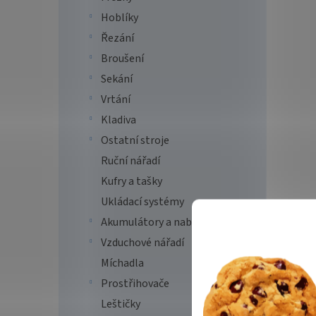
Hoblíky
Řezání
Broušení
Sekání
Vrtání
Kladiva
Ostatní stroje
Ruční nářadí
Kufry a tašky
Ukládací systémy
Akumulátory a nabíječky
Vzduchové nářadí
Míchadla
Prostřihovače
Leštičky