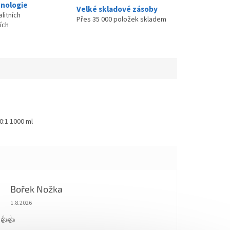
nologie
Velké skladové zásoby
litních
Přes 35 000 položek skladem
ích
0:1 1000 ml
Bořek Nožka
Hodnocení obchodu je 5 z 5 hvězdiček.
1.8.2026
 👍👍