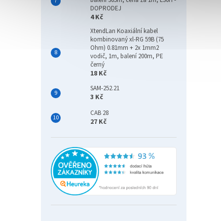
balení 305m, cena za 1m, LS0H -
DOPRODEJ
4 Kč
XtendLan Koaxiální kabel
kombinovaný xl-RG 59B (75
Ohm) 0.81mm + 2x 1mm2
vodič, 1m, balení 200m, PE
černý
18 Kč
SAM-252.21
3 Kč
CAB 28
27 Kč