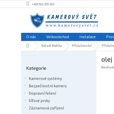
Přejít
+420 601 505 003
na
obsah
O nás
Velkoobchod
Instalace
Pro
Domů
Nářadí Makita
Příslušenství
Přísluše
P
olej
o
Přeskočit
s
Průměr
Neohod
Kategorie
kategorie
t
hodnoce
r
produkt
Kamerové systémy
a
je
Bezpečnostní kamery
0,0
n
z
n
Dopravní řešení
5
í
Síťové prvky
hvězdič
p
Záznamová zařízení
a