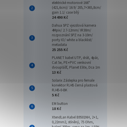
elektrické motorové 166"
(421,6cm)/ 16:9/ 205,7×365,8cm/
gain 1.1/ case bílý
24 490 Kč
Dahua SPZ vjezdová kamera
4Mpix/ 2.7-12mm/ IR30m/
rozpoznání SPZ na 3-10m/
porty IO/ white a blacklist/
metadata
25 255 Kč
PLANET kabel UTP, drát, 4pár,
Cat 5e, PE+PVC venkovní
dvouplášť, Planet Elite, Dca 1m
13 Kč
Solarix Záslepka pro female
konektor RJ45 černá plastová
RJ45-0-BK
5 Kč
EM button
18 Kč
XtendLan Kabel B9501NH, 2+1,
0,22mm2, stíněný, 75 Ohm,