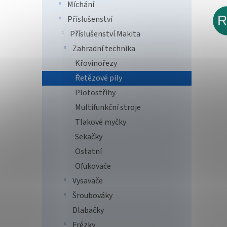
Míchání
Příslušenství
Příslušenství Makita
Zahradní technika
Křovinořezy
Řetězové pily
Plotostřihy
Multifunkční stroje
Tlakové myčky
Sekačky
Ostatní
Ofukovače
Vysavače
Šroubováky
Dlabačky
Frézky