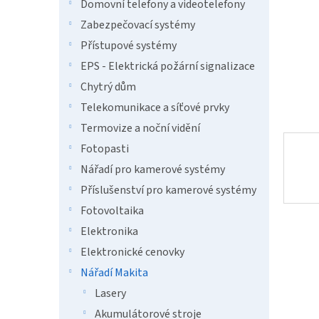
n
Domovní telefony a videotelefony
e
Zabezpečovací systémy
l
Přístupové systémy
EPS - Elektrická požární signalizace
Chytrý dům
Telekomunikace a síťové prvky
Termovize a noční vidění
Fotopasti
Nářadí pro kamerové systémy
Příslušenství pro kamerové systémy
Fotovoltaika
Elektronika
Elektronické cenovky
Nářadí Makita
Lasery
Akumulátorové stroje