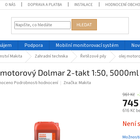
O NÁS
DOPRAVA A PLATBA
INSTALACE
HODNOCENÍ OBCH
HLEDAT
nájem
Podpora
Mobilní monitorovací systém
Nov
nství Makita
Zahradní technika
Řetězové pily
olej motor
 motorový Dolmar 2-takt 1:50, 5000m
né
noceno
Podrobnosti hodnocení
Značka:
Makita
ní
u
961 Kč
–
745
616 Kč b
Měrná
Není 
ek.
cena:
Možnosti