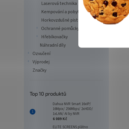
Laserová technika
Kempování a pobyt v přírodě
Horkovzdušné pistole
Ochranné pomůcky
Hřebíkovačky
Náhradní díly
Ozvučení
Výprodej
Značky
Top 10 produktů
Dahua NVR Smart 16xIP/
16Mpix/ 256Mbps/ 2xHDD/
1xLAN/ AI by NVR
6 089 Kč
ELITE SCREENS plátno