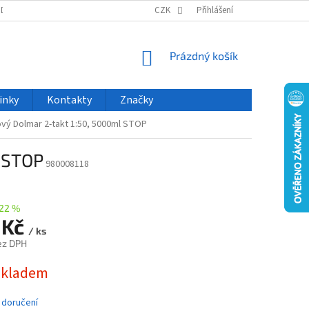
ODU
NOVINKY
VELKOOBCHOD
CZK
ČASTO KLADENÉ DOTAZY
Přihlášení
NÁKUPNÍ
Prázdný košík
KOŠÍK
inky
Kontakty
Značky
ový Dolmar 2-takt 1:50, 5000ml STOP
l STOP
980008118
22 %
 Kč
/ ks
ez DPH
skladem
 doručení