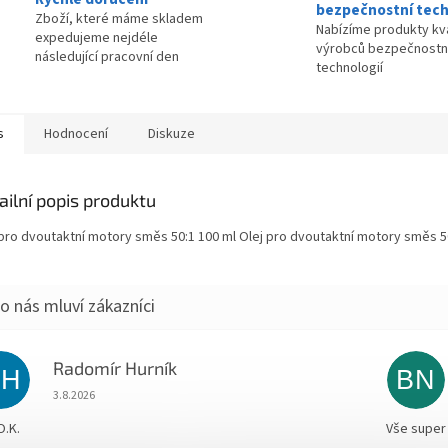
bezpečnostní tech
Zboží, které máme skladem
Nabízíme produkty kva
expedujeme nejdéle
výrobců bezpečnostn
následující pracovní den
technologií
s
Hodnocení
Diskuze
ailní popis produktu
 pro dvoutaktní motory směs 50:1 100 ml Olej pro dvoutaktní motory směs 5
Radomír Hurník
RH
BN
Hodnocení obchodu je 5 z 5 hvězdiček.
3.8.2026
O.K.
Vše super