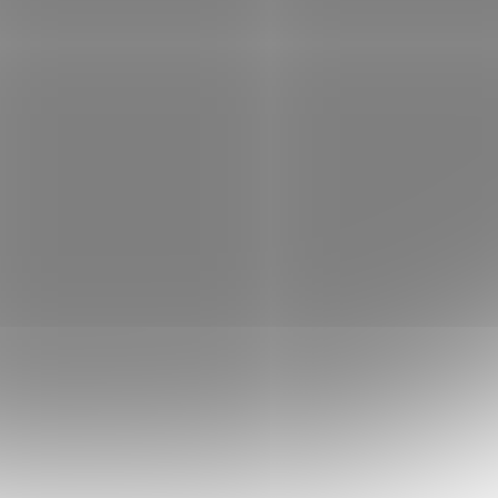
 košíku
65 Kč
Do košíku
/ ks
01005461
Kód:
101005460
a / 5ks
Delphin B! Standup čeburaška / 5ks
3,0g
em
(>5 ks)
Skladem
(>5 ks)
 košíku
38 Kč
Do košíku
/ ks
01005456
Kód:
101005455