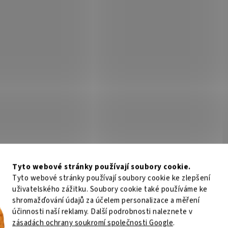
in B! Čeburaška / 5ks 14g
Delphin B! Čeburaška / 5ks 
Skladem
(>5 ks)
Sklad
Kč
Do košíku
65 Kč
Do
/ ks
/ ks
Kód:
668000007
Kód:
6
Tyto webové stránky používají soubory cookie.
Tyto webové stránky používají soubory cookie ke zlepšení
uživatelského zážitku. Soubory cookie také používáme ke
shromažďování údajů za účelem personalizace a měření
účinnosti naší reklamy. Další podrobnosti naleznete v
zásadách ochrany soukromí společnosti Google
.
in B! Čeburaška / 5ks 7g
Delphin B! Čeburaška / 5ks 