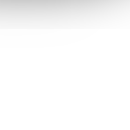
Delphin B! Přídavné závaží
zavrtávací / 10ks 1,0g
em
(>5 ks)
Skladem
(>5 ks)
 košíku
65 Kč
Do košíku
/ ks
01005453
Kód:
101005452