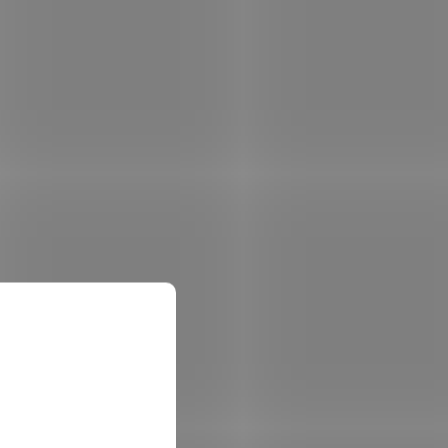
12g
Delphin B! Čeburaška / 5ks 10g
em
(>5 ks)
Skladem
(>5 ks)
 košíku
54 Kč
Do košíku
/ ks
68000005
Kód:
101005466
5g
Delphin B! Standup čeburaška / 5ks