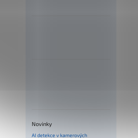
73 
Delph
7,0g
52 
Novinky
AI detekce v kamerových