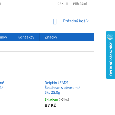
ODU
NOVINKY
VELKOOBCHOD
CZK
ČASTO KLADENÉ DOTAZY
Přihlášení
NÁKUPNÍ
Prázdný košík
KOŠÍK
inky
Kontakty
Značky
vné
Delphin LEADS
 /
Šestihran s otvorem /
5ks 25,0g
Skladem
(>5 ks)
87 Kč