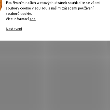
Používáním našich webových stránek souhlasíte se všemi
soubory cookie v souladu s našimi zásadami používání
Skladem
(>5 ks)
Sklad
souborů cookie.
Více informací
zde
.
Kč
Do košíku
46 Kč
Do
/ ks
/ ks
Nastavení
Kód:
101005465
Kód:
1
in B! Standup čeburaška / 5ks
Delphin B! Standup čeburašk
g
12,0g
Skladem
(>5 ks)
Sklad