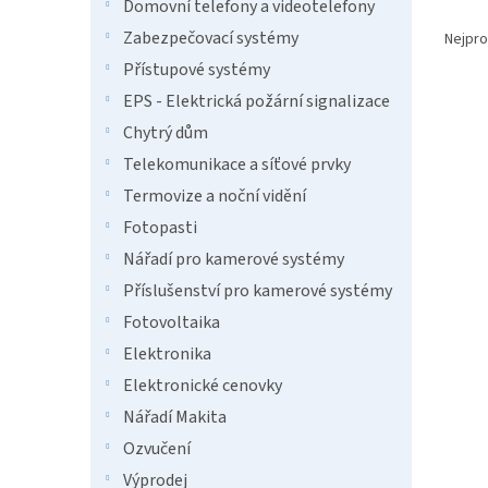
n
Domovní telefony a videotelefony
Ř
e
a
Zabezpečovací systémy
Nejpro
l
z
Přístupové systémy
e
EPS - Elektrická požární signalizace
V
n
ý
í
Chytrý dům
p
p
Telekomunikace a síťové prvky
i
r
Termovize a noční vidění
s
o
p
Fotopasti
d
r
u
Nářadí pro kamerové systémy
o
k
Příslušenství pro kamerové systémy
d
t
Fotovoltaika
u
ů
Delph
k
Elektronika
8,5g
t
Elektronické cenovky
ů
Nářadí Makita
Ozvučení
49 
Výprodej