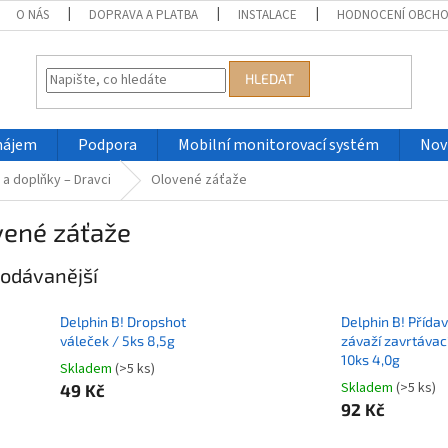
O NÁS
DOPRAVA A PLATBA
INSTALACE
HODNOCENÍ OBCH
HLEDAT
nájem
Podpora
Mobilní monitorovací systém
Nov
a doplňky – Dravci
Olovené záťaže
vené záťaže
odávanější
Delphin B! Dropshot
Delphin B! Přída
váleček / 5ks 8,5g
závaží zavrtávací
10ks 4,0g
Skladem
(>5 ks)
Skladem
(>5 ks)
49 Kč
92 Kč