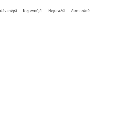
dávanější
Nejlevnější
Nejdražší
Abecedně
Kód:
101005430
Kód:
1
in B! Dropshot váleček / 5ks
Delphin B! Přídavné závaží
zavrtávací / 10ks 4,0g
Skladem
(>5 ks)
Sklad
Kč
Do košíku
92 Kč
Do
/ ks
/ ks