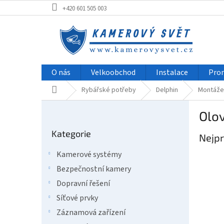
Přejít
+420 601 505 003
na
obsah
O nás
Velkoobchod
Instalace
Pro
Domů
Rybářské potřeby
Delphin
Montáže 
P
Olo
o
Přeskočit
s
Kategorie
kategorie
Nejpr
t
r
Kamerové systémy
a
Bezpečnostní kamery
n
n
Dopravní řešení
í
Síťové prvky
p
Záznamová zařízení
a