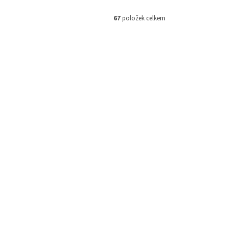
67
položek celkem
01005459
Kód:
101005411
Delphin LEADS Šestihran s otvorem
/ 5ks 25,0g
em
(>5 ks)
Skladem
(>5 ks)
 košíku
87 Kč
Do košíku
/ ks