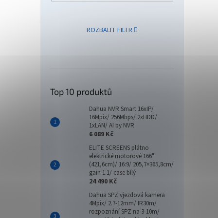
ROZBALIT FILTR
Delph
Top 10 produktů
Dahua NVR Smart 16xIP/
16Mpix/ 256Mbps/ 2xHDD/
1xLAN/ AI by NVR
92 
6 089 Kč
ELITE SCREENS plátno
elektrické motorové 166"
(421,6cm)/ 16:9/ 205,7×365,8cm/
gain 1.1/ case bílý
24 490 Kč
Dahua SPZ vjezdová kamera
4Mpix/ 2.7-12mm/ IR30m/
rozpoznání SPZ na 3-10m/