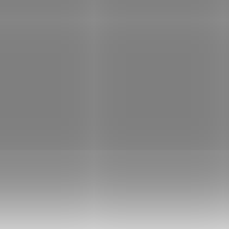
Kč
Do košíku
65 Kč
Do
/ ks
/ ks
Kód:
101005462
Kód:
1
in B! Standup čeburaška / 5ks
Delphin B! Standup čeburašk
5,0g
Skladem
(>5 ks)
Sklad
Kč
Do košíku
44 Kč
Do
/ ks
/ ks
Kód:
101005457
Kód:
1