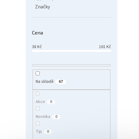
Značky
Cena
38
Kč
161
Kč
Delph
Na skladě
67
Akce
0
161
Novinka
0
Tip
0