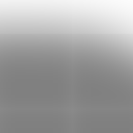
18g
Delphin B! Čeburaška / 5ks 16g
em
(>5 ks)
Skladem
(>5 ks)
 košíku
76 Kč
Do košíku
/ ks
68000012
Kód:
668000010