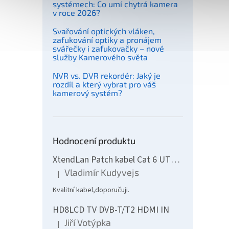
systémech: Co umí chytrá kamera
v roce 2026?
Svařování optických vláken,
zafukování optiky a pronájem
svářečky i zafukovačky – nové
služby Kamerového světa
NVR vs. DVR rekordér: Jaký je
rozdíl a který vybrat pro váš
kamerový systém?
Delph
zavrt
Hodnocení produktu
XtendLan Patch kabel Cat 6 UTP 10m - šedý
79 
Vladimír Kudyvejs
|
Hodnocení produktu je 5 z 5 hvězdiček.
Kvalitní kabel,doporučuji.
HD8LCD TV DVB-T/T2 HDMI IN
Jiří Votýpka
|
Hodnocení produktu je 5 z 5 hvězdiček.