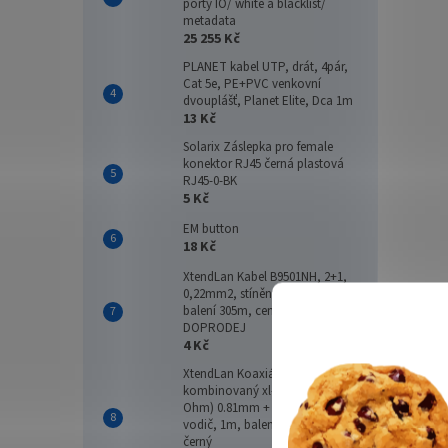
porty IO/ white a blacklist/
metadata
25 255 Kč
PLANET kabel UTP, drát, 4pár,
Delph
Cat 5e, PE+PVC venkovní
dvouplášť, Planet Elite, Dca 1m
13 Kč
Solarix Záslepka pro female
konektor RJ45 černá plastová
RJ45-0-BK
68 
5 Kč
EM button
18 Kč
XtendLan Kabel B9501NH, 2+1,
0,22mm2, stíněný, 75 Ohm,
balení 305m, cena za 1m, LS0H -
DOPRODEJ
4 Kč
XtendLan Koaxiální kabel
kombinovaný xl-RG 59B (75
Ohm) 0.81mm + 2x 1mm2
vodič, 1m, balení 200m, PE
Delph
černý