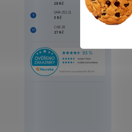
18 Kč
SAM-252.21
3 Kč
CAB 28
52 
27 Kč
Delph
14,0