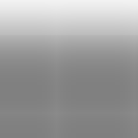
in B! Čeburaška / 5ks 21g
Delphin B! Čeburaška / 5ks 
Skladem
(>5 ks)
Sklad
Kč
Do košíku
81 Kč
Do
/ ks
/ ks
Kód:
668000014
Kód:
6