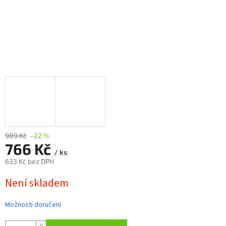
989 Kč
–22 %
766 Kč
/ ks
633 Kč bez DPH
Měrná
Není skladem
cena:
Možnosti doručení