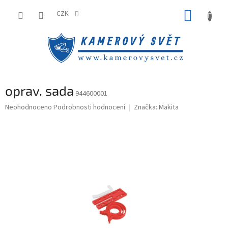
Přejít
NÁKUP
na
CZK
obsah
KOŠÍK
oprav. sada
944600001
Průměrné
Neohodnoceno
Podrobnosti hodnocení
Značka:
Makita
hodnocení
produktu
je
0,0
z
5
hvězdiček.