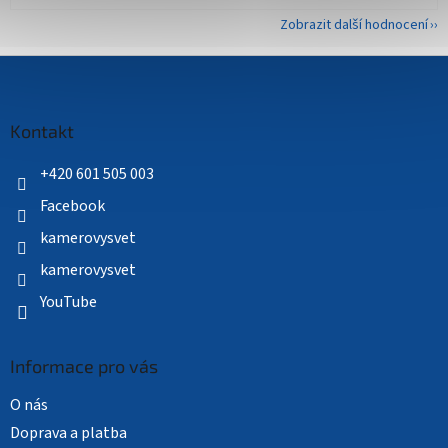
Zobrazit další hodnocení
Z
á
p
a
Kontakt
t
í
+420 601 505 003
Facebook
kamerovysvet
kamerovysvet
YouTube
Informace pro vás
O nás
Doprava a platba