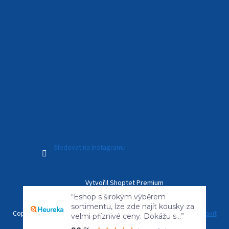
Sledovat na Instagramu
Vytvořil Shoptet Premium
“Eshop s širokým výběrem
sortimentu, lze zde najít kousky za
velmi příznivé ceny. Dokážu s...”
Copyright 2026
Kamerový Svět
. Všechna práva vyhrazena.
Upravit
90 %
doporučuje
nastavení cookies