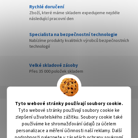
Rychlé doručení
Zboží, které máme skladem expedujeme nejdéle
následující pracovní den
Specialista na bezpečnostní technologie
Nabízíme produkty kvalitních výrobců bezpečnostních
technologií
Velké skladové zásoby
Přes 35 000 položek skladem
Popis
Hodnocení
Diskuze
Tyto webové stránky používají soubory cookie.
Detailní popis produktu
Tyto webové stránky používají soubory cookie ke
zlepšení uživatelského zážitku. Soubory cookie také
Popis produktu není dostupný
používáme ke shromažďování údajů za účelem
personalizace a měření účinnosti naší reklamy. Další
podrobnosti naleznete v
zásadách ochrany soukromí