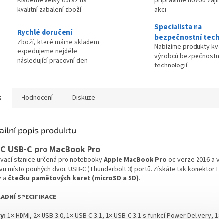
Klademe velký důraz na
připravíme novou zaj
kvalitní zabalení zboží
akci
Specialista na
Rychlé doručení
bezpečnostní tech
Zboží, které máme skladem
Nabízíme produkty kva
expedujeme nejdéle
výrobců bezpečnostn
následující pracovní den
technologií
s
Hodnocení
Diskuze
ailní popis produktu
EC USB-C pro MacBook Pro
vací stanice určená pro notebooky
Apple MacBook Pro
od verze 2016 a vy
vu místo pouhých dvou USB-C (Thunderbolt 3) portů. Získáte tak konektor 
y a
čtečku paměťových karet (microSD a SD)
.
ADNÍ SPECIFIKACE
y:
1× HDMI, 2× USB 3.0, 1× USB-C 3.1, 1× USB-C 3.1 s funkcí Power Delivery, 1