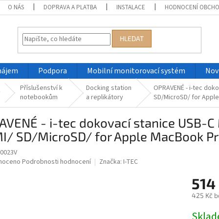
O NÁS
DOPRAVA A PLATBA
INSTALACE
HODNOCENÍ OBCH
HLEDAT
nájem
Podpora
Mobilní monitorovací systém
Nov
Příslušenství k
Docking station
OPRAVENÉ - i-tec doko
y
notebookům
a replikátory
SD/MicroSD/ for Apple
VENÉ - i-tec dokovací stanice USB-C 
/ SD/MicroSD/ for Apple MacBook Pro 
0023V
né
noceno
Podrobnosti hodnocení
Značka:
I-TEC
ní
514
u
425 Kč b
Měrná
Skla
cena: