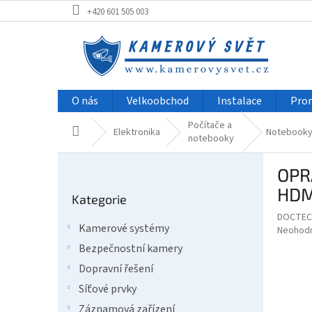
Přejít
+420 601 505 003
na
obsah
O nás
Velkoobchod
Instalace
Pro
Počítače a
Domů
Elektronika
Notebook
notebooky
P
OPRA
o
Přeskočit
s
HDMI
Kategorie
kategorie
t
DOCTEC
r
Kamerové systémy
Průměr
Neohod
a
hodnoce
Bezpečnostní kamery
n
produkt
n
Dopravní řešení
je
í
0,0
Síťové prvky
z
p
Záznamová zařízení
5