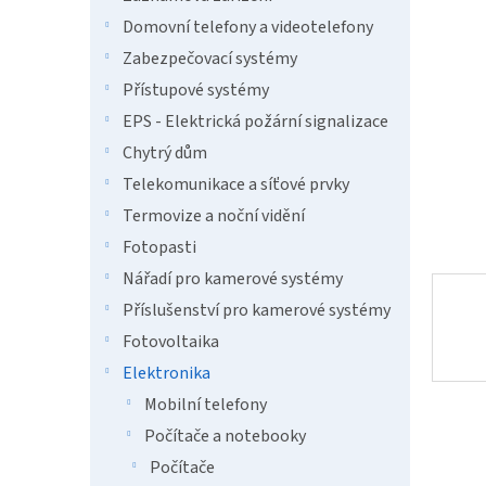
a
hvězdič
n
Domovní telefony a videotelefony
e
Zabezpečovací systémy
l
Přístupové systémy
EPS - Elektrická požární signalizace
Chytrý dům
Telekomunikace a síťové prvky
Termovize a noční vidění
Fotopasti
Nářadí pro kamerové systémy
Příslušenství pro kamerové systémy
Fotovoltaika
Elektronika
Mobilní telefony
Počítače a notebooky
Počítače