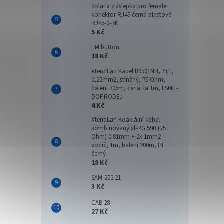
Solarix Záslepka pro female
konektor RJ45 černá plastová
RJ45-0-BK
5 Kč
EM button
18 Kč
XtendLan Kabel B9501NH, 2+1,
0,22mm2, stíněný, 75 Ohm,
balení 305m, cena za 1m, LS0H -
DOPRODEJ
4 Kč
XtendLan Koaxiální kabel
kombinovaný xl-RG 59B (75
Ohm) 0.81mm + 2x 1mm2
vodič, 1m, balení 200m, PE
černý
18 Kč
SAM-252.21
3 Kč
CAB 28
27 Kč