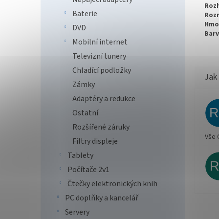
Rozh
Baterie
Roz
Hmo
DVD
Barv
Mobilní internet
Televizní tunery
Chladící podložky
Zámky
Adaptéry a redukce
Ostatní
Rozšířené záruky
Vše 
Filtry displeje
Tablety
Počítače 2v1
Čtečky elektronických knih
PC doplňky a kancelář
Servery