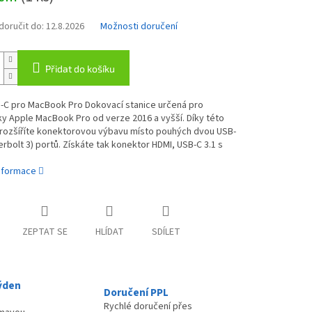
oručit do:
12.8.2026
Možnosti doručení
Přidat do košíku
B-C pro MacBook Pro Dokovací stanice určená pro
y Apple MacBook Pro od verze 2016 a vyšší. Díky této
i rozšíříte konektorovou výbavu místo pouhých dvou USB-
rbolt 3) portů. Získáte tak konektor HDMI, USB-C 3.1 s
informace
ZEPTAT SE
HLÍDAT
SDÍLET
ýden
Doručení PPL
Rychlé doručení přes