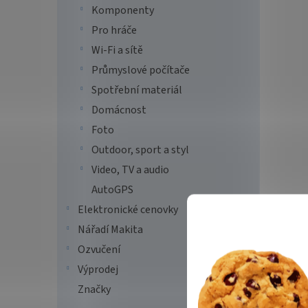
Komponenty
Pro hráče
Wi-Fi a sítě
Průmyslové počítače
Spotřební materiál
Domácnost
Foto
Outdoor, sport a styl
Video, TV a audio
AutoGPS
Elektronické cenovky
Nářadí Makita
Ozvučení
Výprodej
Značky