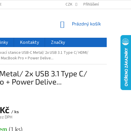
ODU
NOVINKY
VELKOOBCHOD
CZK
ČASTO KLADENÉ DOTAZY
Přihlášení
NÁKUPNÍ
Prázdný košík
KOŠÍK
inky
Kontakty
Značky
vací stanice USB-C Metal/ 2x USB 3.1 Type C/ HDMI/
 MacBook Pro + Power Delive...
Metal/ 2x USB 3.1 Type C/
+ Power Delive...
 Kč
/ ks
ez DPH
dem
(1 ks)