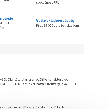
ímavou
společnost PPL
nologie
Velké skladové zásoby
litních
Přes 35 000 položek skladem
ích
šší. Díky této stanici si rozšíříte konektorovou
HDMI,
USB-C 3.1 s funkcí Power Delivery
, dva USB 3.0
× slot pro microSD karty, 1× slot pro SD karty