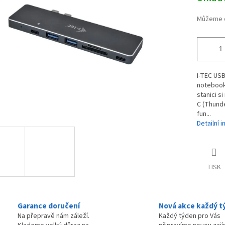
ek.
Můžeme d
I-TEC US
notebook
stanici s
C (Thunde
fun...
Detailní 
TISK
Garance doručení
Nová akce každý t
Na přepravě nám záleží.
Každý týden pro Vás