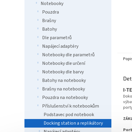
Notebooky
Pouzdra
Brašny
Batohy
Dle parametrů
Napájecí adaptéry
Notebooky dle parametrů
Popi
Notebooky dle určení
Notebooky dle barvy
Det
Batohy na notebooky
Brašny na notebooky
I-T
Doko
Pouzdra na notebooky
výba
Příslušenství k notebookům
port
Podstavec pod notebook
ZÁKL
Docking station a replikátory
Port
Napájecí adaptéry