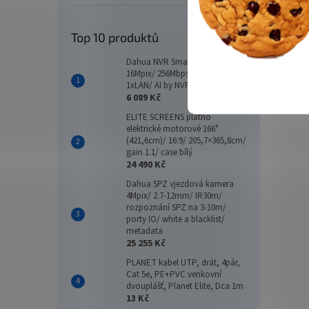
Top 10 produktů
Dahua NVR Smart 16xIP/
16Mpix/ 256Mbps/ 2xHDD/
1xLAN/ AI by NVR
6 089 Kč
ELITE SCREENS plátno
elektrické motorové 166"
(421,6cm)/ 16:9/ 205,7×365,8cm/
gain 1.1/ case bílý
24 490 Kč
Dahua SPZ vjezdová kamera
4Mpix/ 2.7-12mm/ IR30m/
rozpoznání SPZ na 3-10m/
porty IO/ white a blacklist/
metadata
25 255 Kč
PLANET kabel UTP, drát, 4pár,
Cat 5e, PE+PVC venkovní
dvouplášť, Planet Elite, Dca 1m
13 Kč