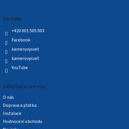
á
p
a
Kontakt
t
í
+420 601 505 003
Facebook
kamerovysvet
kamerovysvet
YouTube
Informace pro vás
O nás
Doprava a platba
Instalace
Hodnocení obchodu