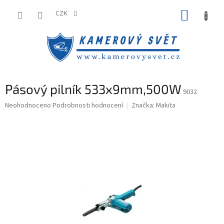
Přejít
NÁKUP
na
CZK
obsah
KOŠÍK
Pásový pilník 533x9mm,500W
9032
Průměrné
Neohodnoceno
Podrobnosti hodnocení
Značka:
Makita
hodnocení
produktu
je
0,0
z
5
hvězdiček.