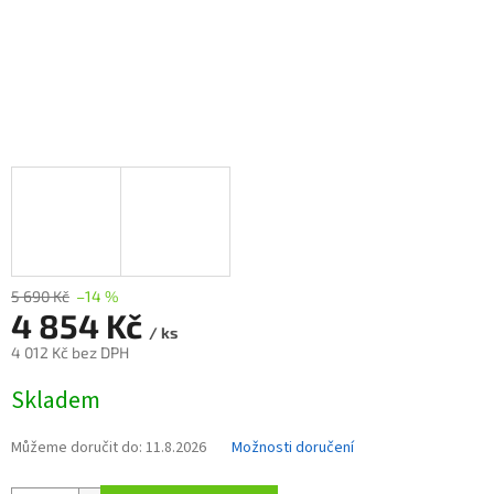
5 690 Kč
–14 %
4 854 Kč
/ ks
4 012 Kč bez DPH
Měrná
Skladem
cena:
Můžeme doručit do:
11.8.2026
Možnosti doručení