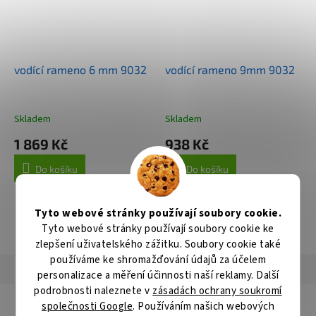
vodící rameno 6 mm 9032
vodící rameno 9mm 9032
Skladem
Skladem
1 869 Kč
938 Kč
Do košíku
Do košíku
Tyto webové stránky používají soubory cookie.
Tyto webové stránky používají soubory cookie ke
ZOBRAZIT VŠECHNY SOUVISEJÍCÍ PRODUKTY
zlepšení uživatelského zážitku. Soubory cookie také
používáme ke shromažďování údajů za účelem
Popis
Související soubory (2)
Hodnocení
Diskuze
personalizace a měření účinnosti naší reklamy. Další
podrobnosti naleznete v
zásadách ochrany soukromí
Detailní popis produktu
společnosti Google
. Používáním našich webových