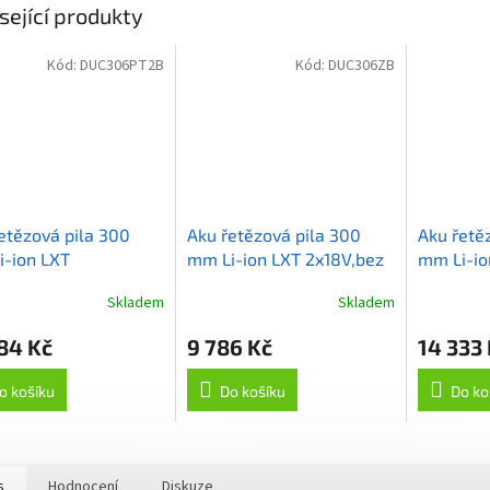
sející produkty
Kód:
DUC306PT2B
Kód:
DUC306ZB
etězová pila 300
Aku řetězová pila 300
Aku řetě
-ion LXT
mm Li-ion LXT 2x18V,bez
mm Li-io
V/5,0Ah
aku Z
2x18V/5
Skladem
Skladem
84 Kč
9 786 Kč
14 333
o košíku
Do košíku
Do ko
s
Hodnocení
Diskuze