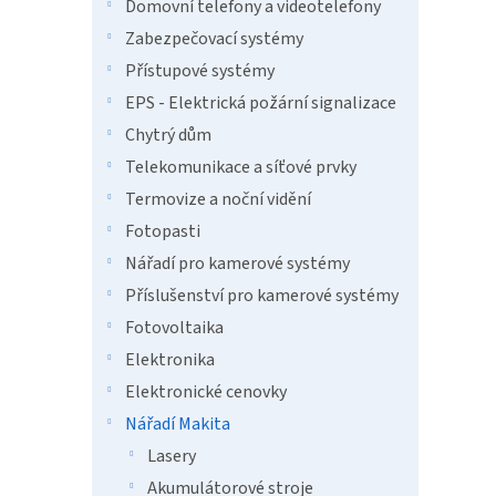
n
Domovní telefony a videotelefony
e
Zabezpečovací systémy
l
Přístupové systémy
EPS - Elektrická požární signalizace
Chytrý dům
Telekomunikace a síťové prvky
Termovize a noční vidění
Fotopasti
Nářadí pro kamerové systémy
Příslušenství pro kamerové systémy
Fotovoltaika
Elektronika
Elektronické cenovky
Nářadí Makita
Lasery
Akumulátorové stroje