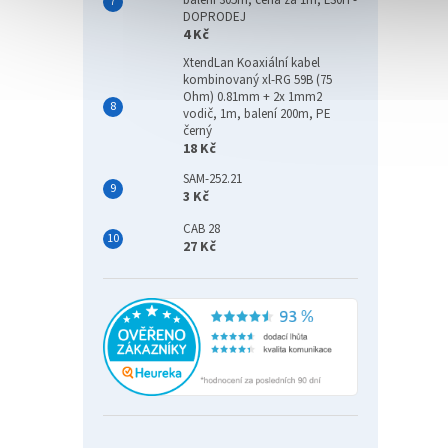
balení 305m, cena za 1m, LS0H -
DOPRODEJ
4 Kč
XtendLan Koaxiální kabel
kombinovaný xl-RG 59B (75
Ohm) 0.81mm + 2x 1mm2
vodič, 1m, balení 200m, PE
černý
18 Kč
SAM-252.21
3 Kč
CAB 28
27 Kč