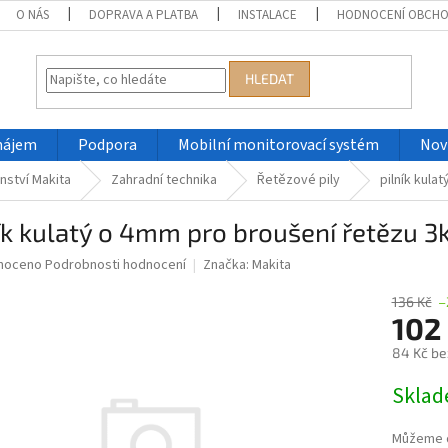
O NÁS
DOPRAVA A PLATBA
INSTALACE
HODNOCENÍ OBCH
HLEDAT
nájem
Podpora
Mobilní monitorovací systém
Nov
nství Makita
Zahradní technika
Řetězové pily
pilník kula
ík kulatý o 4mm pro broušení řetězu 
né
noceno
Podrobnosti hodnocení
Značka:
Makita
ní
u
136 Kč
–
102
84 Kč be
Měrná
Skla
ek.
cena:
Můžeme d