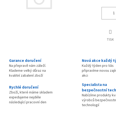
TISK
Garance doručení
Nová akce každý t
Na přepravě nám záleží.
Každý týden pro Vás
Klademe velký důraz na
připravíme novou zaj
kvalitní zabalení zboží
akci
Specialista na
Rychlé doručení
bezpečnostní tech
Zboží, které máme skladem
Nabízíme produkty kva
expedujeme nejdéle
výrobců bezpečnostn
následující pracovní den
technologií