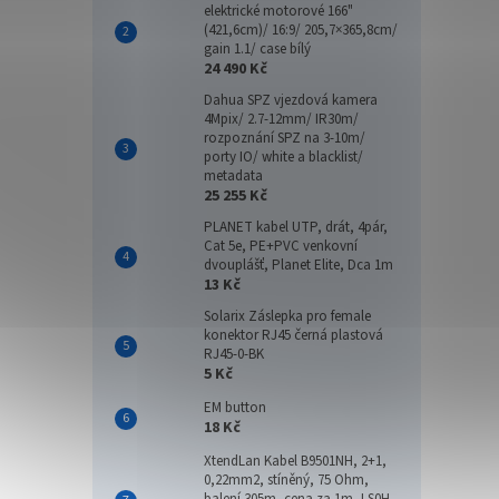
elektrické motorové 166"
(421,6cm)/ 16:9/ 205,7×365,8cm/
gain 1.1/ case bílý
24 490 Kč
Dahua SPZ vjezdová kamera
4Mpix/ 2.7-12mm/ IR30m/
rozpoznání SPZ na 3-10m/
porty IO/ white a blacklist/
metadata
25 255 Kč
PLANET kabel UTP, drát, 4pár,
Cat 5e, PE+PVC venkovní
dvouplášť, Planet Elite, Dca 1m
13 Kč
Solarix Záslepka pro female
konektor RJ45 černá plastová
RJ45-0-BK
5 Kč
EM button
18 Kč
XtendLan Kabel B9501NH, 2+1,
0,22mm2, stíněný, 75 Ohm,