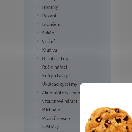
Hoblíky
Řezání
Broušení
Sekání
Vrtání
Kladiva
Ostatní stroje
Ruční nářadí
Kufry a tašky
Ukládací systémy
Akumulátory a nabíječky
Vzduchové nářadí
Míchadla
Prostřihovače
Leštičky