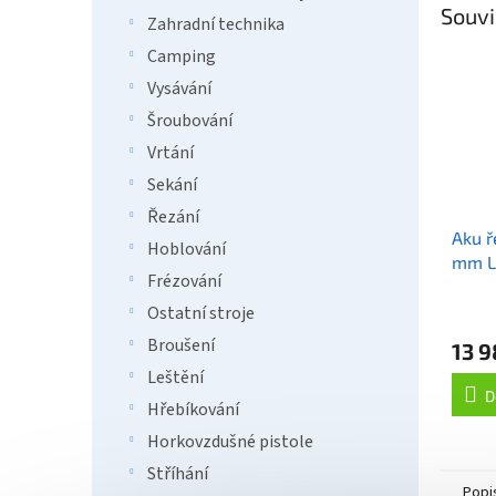
Souvi
Zahradní technika
Camping
Vysávání
Šroubování
Vrtání
Sekání
Řezání
Aku ř
Hoblování
mm Li
Frézování
2x18
Ostatní stroje
Broušení
13 9
Leštění
D
Hřebíkování
Horkovzdušné pistole
Stříhání
Popi