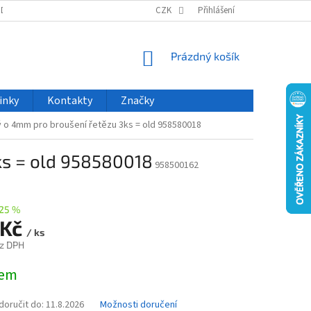
ODU
NOVINKY
VELKOOBCHOD
CZK
ČASTO KLADENÉ DOTAZY
Přihlášení
NÁKUPNÍ
Prázdný košík
KOŠÍK
inky
Kontakty
Značky
tý o 4mm pro broušení řetězu 3ks = old 958580018
3ks = old 958580018
958500162
25 %
 Kč
/ ks
z DPH
dem
oručit do:
11.8.2026
Možnosti doručení