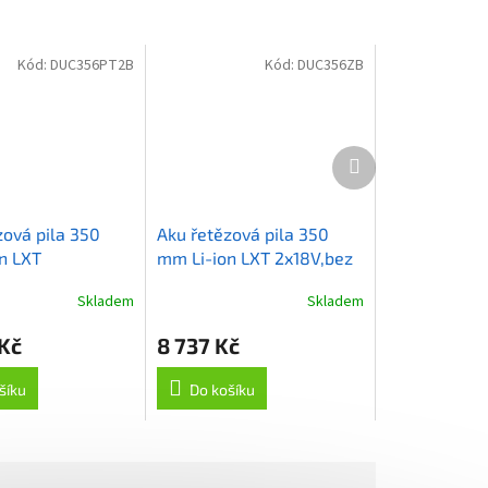
Kód:
DUC356PT2B
Kód:
DUC356ZB
Další
produkt
zová pila 350
Aku řetězová pila 350
n LXT
mm Li-ion LXT 2x18V,bez
,0Ah
aku Z
Skladem
Skladem
 Kč
8 737 Kč
šíku
Do košíku