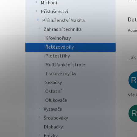
Míchání
Příslušenství
Det
Příslušenství Makita
Zahradní technika
Popi
Křovinořezy
Řetězové pily
Plotostřihy
Multifunkční stroje
Tlakové myčky
Sekačky
Ostatní
Vše 
Ofukovače
Vysavače
Šroubováky
Dlabačky
Frézky