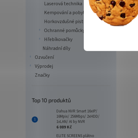
Laserová technika
Kempování a pobyt v přírodě
Horkovzdušné pistole
Ochranné pomůcky
Hřebíkovačky
Náhradní díly
Ozvučení
Výprodej
Značky
Top 10 produktů
Dahua NVR Smart 16xIP/
16Mpix/ 256Mbps/ 2xHDD/
1xLAN/ AI by NVR
6 089 Kč
ELITE SCREENS plátno