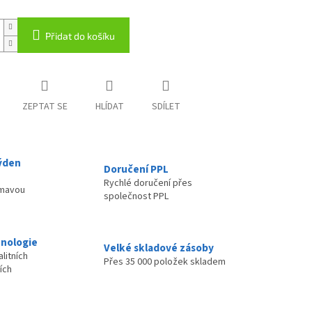
Přidat do košíku
ZEPTAT SE
HLÍDAT
SDÍLET
ýden
Doručení PPL
Rychlé doručení přes
ímavou
společnost PPL
nologie
Velké skladové zásoby
litních
Přes 35 000 položek skladem
ích