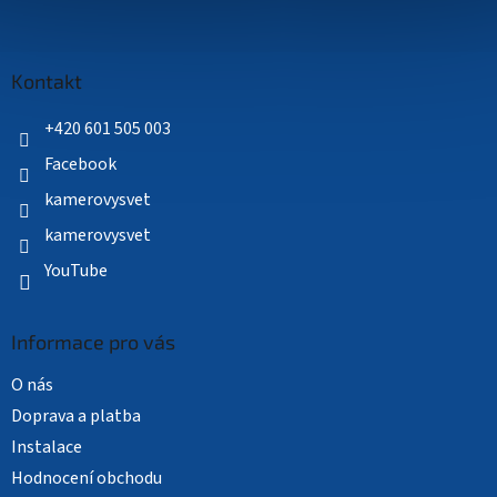
Z
á
p
a
Kontakt
t
í
+420 601 505 003
Facebook
kamerovysvet
kamerovysvet
YouTube
Informace pro vás
O nás
Doprava a platba
Instalace
Hodnocení obchodu