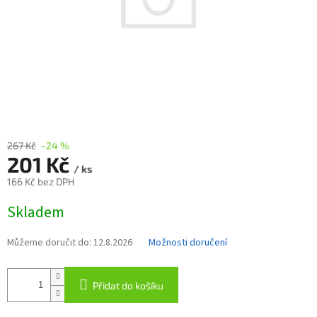
267 Kč
–24 %
201 Kč
/ ks
166 Kč bez DPH
Měrná
Skladem
cena:
Můžeme doručit do:
12.8.2026
Možnosti doručení
Přidat do košíku