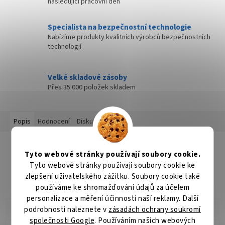
následující pracovní den
Specialista na bezpečnostní technologie
Nabízíme produkty kvalitních výrobců bezpečnostních
technologií
Velké skladové zásoby
Přes 35 000 položek skladem
Popis
Hodnocení
Diskuze
Detailní popis produktu
Tyto webové stránky používají soubory cookie.
Popis produktu není dostupný
Tyto webové stránky používají soubory cookie ke
zlepšení uživatelského zážitku. Soubory cookie také
používáme ke shromažďování údajů za účelem
personalizace a měření účinnosti naší reklamy. Další
podrobnosti naleznete v
zásadách ochrany soukromí
společnosti Google
. Používáním našich webových