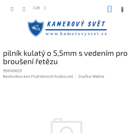
Přejít
NÁKUP
na
CZK
obsah
KOŠÍK
pilník kulatý o 5,5mm s vedením pro
broušení řetězu
958500029
Průměrné
Neohodnoceno
Podrobnosti hodnocení
Značka:
Makita
hodnocení
produktu
je
0,0
z
5
hvězdiček.