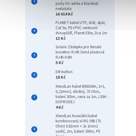
porty IO/ white a blacklist/
metadata
16 014 Kč
PLANET kabel UTP, drát, 4pár,
Cat 5e, PE+PVC venkovní
dvouplášť, Planet Elite, Dca 1m
13 Kč
Solarix Záslepka pro female
konektor RJ45 černá plastová
RJ45-0-BK
5 Kč
EM button
18 Kč
XtendLan Kabel B9501NH, 2+1,
0,22mm2, stíněný, 75 Ohm,
balení 305m, cena za 1m, LS0H -
DOPRODEJ
4 Kč
XtendLan Koaxiální kabel
kombinovaný xl-RG 59B (75
Ohm) 0.81mm + 2x 1mm2
vodič, 1m, balení 200m, PE