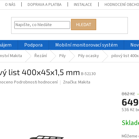
O NÁS
DOPRAVA A PLATBA
INSTALACE
HODNOCENÍ OBCH
HLEDAT
nájem
Podpora
Mobilní monitorovací systém
Nov
nství Makita
Řezání
Pily
Pily ocasky
pilový list 40
vý list 400x45x1,5 mm
B-52130
né
noceno
Podrobnosti hodnocení
Značka:
Makita
ní
u
862 Kč
649
536 Kč b
Měrná
Skla
ek.
cena:
Můžeme d