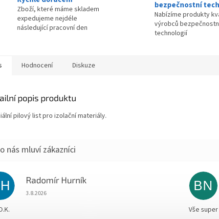
bezpečnostní tech
Zboží, které máme skladem
Nabízíme produkty kva
expedujeme nejdéle
výrobců bezpečnostn
následující pracovní den
technologií
s
Hodnocení
Diskuze
ailní popis produktu
ální pilový list pro izolační materiály.
Radomír Hurník
RH
BN
Hodnocení obchodu je 5 z 5 hvězdiček.
3.8.2026
O.K.
Vše super