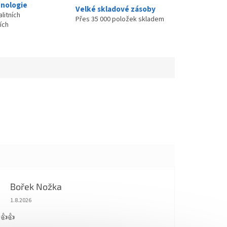
nologie
Velké skladové zásoby
litních
Přes 35 000 položek skladem
ích
Bořek Nožka
Hodnocení obchodu je 5 z 5 hvězdiček.
1.8.2026
 👍👍