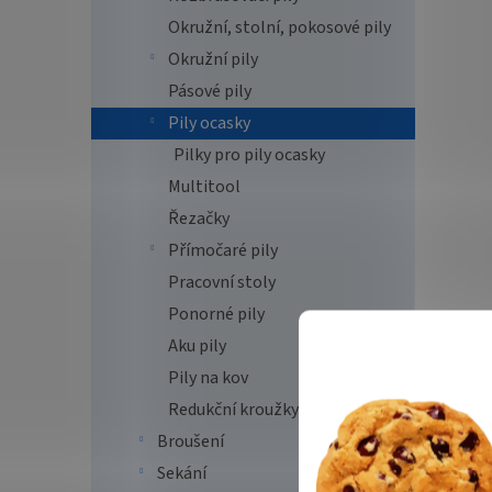
Okružní, stolní, pokosové pily
Okružní pily
Pásové pily
Pily ocasky
Pilky pro pily ocasky
Multitool
Řezačky
Přímočaré pily
Pracovní stoly
Ponorné pily
Aku pily
Pily na kov
Redukční kroužky
Broušení
Sekání