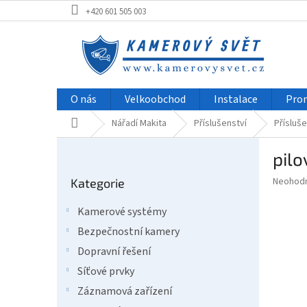
Přejít
+420 601 505 003
na
obsah
O nás
Velkoobchod
Instalace
Pro
Domů
Nářadí Makita
Příslušenství
Přísluše
P
pilo
o
Přeskočit
s
Průměr
Neohod
Kategorie
kategorie
t
hodnoce
r
produkt
Kamerové systémy
a
je
Bezpečnostní kamery
0,0
n
z
n
Dopravní řešení
5
í
Síťové prvky
hvězdič
p
Záznamová zařízení
a