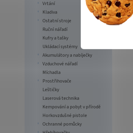
Vrtání
Kladiva
Ostatní stroje
Ruční nářadí
Kufry a tašky
Ukládací systémy
Akumulátory a nabíječky
Vzduchové nářadí
Míchadla
Prostřihovače
Leštičky
Laserová technika
Kempování a pobyt v přírodě
Horkovzdušné pistole
Ochranné pomůcky
Hřebíkovačky