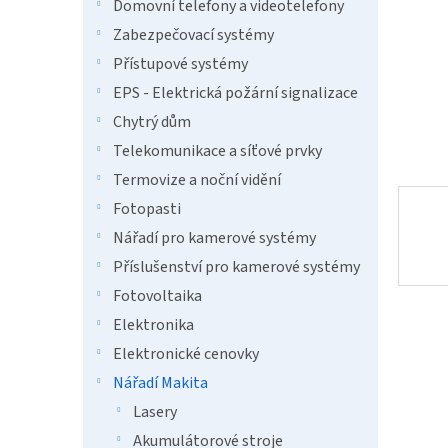
n
Domovní telefony a videotelefony
e
Zabezpečovací systémy
l
Přístupové systémy
EPS - Elektrická požární signalizace
Chytrý dům
Telekomunikace a síťové prvky
Termovize a noční vidění
Fotopasti
Nářadí pro kamerové systémy
Příslušenství pro kamerové systémy
Fotovoltaika
Elektronika
Elektronické cenovky
Nářadí Makita
Lasery
Akumulátorové stroje