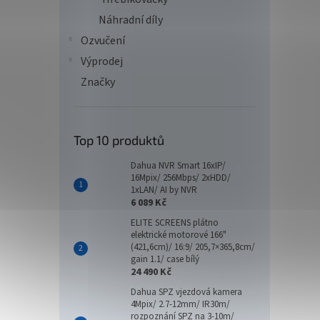
Náhradní díly
Ozvučení
Výprodej
Značky
Top 10 produktů
Dahua NVR Smart 16xIP/
16Mpix/ 256Mbps/ 2xHDD/
1xLAN/ AI by NVR
6 089 Kč
ELITE SCREENS plátno
elektrické motorové 166"
(421,6cm)/ 16:9/ 205,7×365,8cm/
gain 1.1/ case bílý
24 490 Kč
Dahua SPZ vjezdová kamera
4Mpix/ 2.7-12mm/ IR30m/
rozpoznání SPZ na 3-10m/