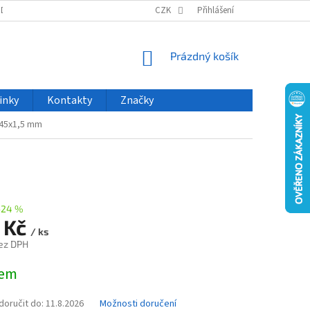
ODU
NOVINKY
VELKOOBCHOD
CZK
ČASTO KLADENÉ DOTAZY
Přihlášení
NÁKUPNÍ
Prázdný košík
KOŠÍK
inky
Kontakty
Značky
0x45x1,5 mm
–24 %
 Kč
/ ks
ez DPH
dem
oručit do:
11.8.2026
Možnosti doručení