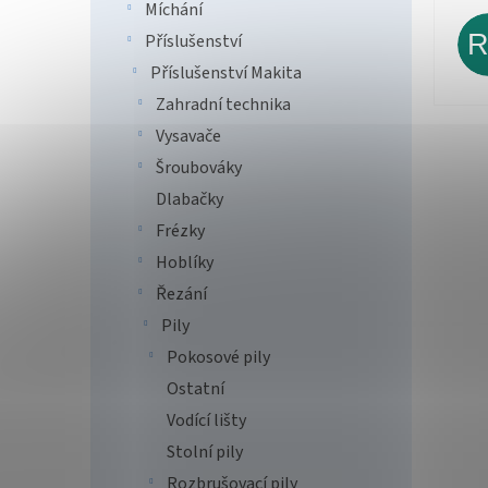
Míchání
Příslušenství
Příslušenství Makita
Zahradní technika
Vysavače
Šroubováky
Dlabačky
Frézky
Hoblíky
Řezání
Pily
Pokosové pily
Ostatní
Vodící lišty
Stolní pily
Rozbrušovací pily