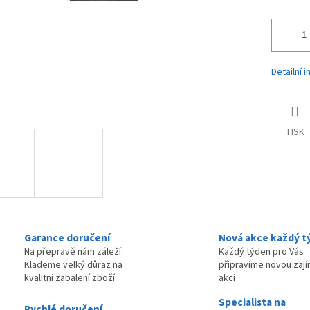
Detailní 
TISK
Garance doručení
Nová akce každý t
Na přepravě nám záleží.
Každý týden pro Vás
Klademe velký důraz na
připravíme novou zaj
kvalitní zabalení zboží
akci
Specialista na
Rychlé doručení