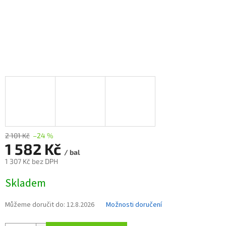
2 101 Kč
–24 %
1 582 Kč
/ bal
1 307 Kč bez DPH
Měrná
Skladem
cena:
Můžeme doručit do:
12.8.2026
Možnosti doručení