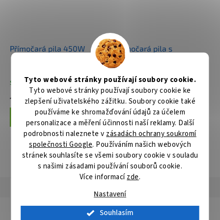
Přímočará pila 450W
Přímočará pila s
regulací,450W
Tyto webové stránky používají soubory cookie.
Skladem
Skladem
Tyto webové stránky používají soubory cookie ke
1 697 Kč
1 869 Kč
zlepšení uživatelského zážitku. Soubory cookie také
používáme ke shromažďování údajů za účelem
Do košíku
Do košíku
personalizace a měření účinnosti naší reklamy. Další
podrobnosti naleznete v
zásadách ochrany soukromí
společnosti Google
. Používáním našich webových
stránek souhlasíte se všemi soubory cookie v souladu
ZOBRAZIT VŠECHNY SOUVISEJÍCÍ PRODUKTY
s našimi zásadami používání souborů cookie.
Více informací
zde
.
Popis
Hodnocení
Diskuze
Nastavení
Detailní popis produktu
Souhlasím