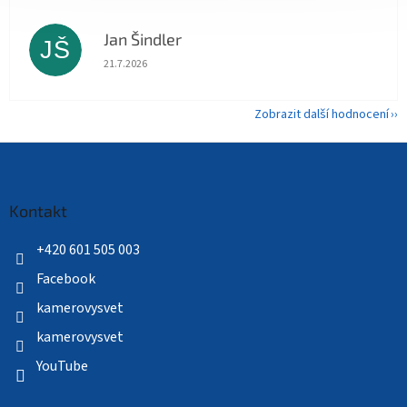
Jan Šindler
JŠ
Hodnocení obchodu je 5 z 5 hvězdiček.
21.7.2026
Zobrazit další hodnocení
Z
á
p
a
Kontakt
t
í
+420 601 505 003
Facebook
kamerovysvet
kamerovysvet
YouTube