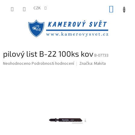
Přejít
NÁKUP
na
CZK
obsah
KOŠÍK
pilový list B-22 100ks kov
B-07733
Průměrné
Neohodnoceno
Podrobnosti hodnocení
Značka:
Makita
hodnocení
produktu
je
0,0
z
5
hvězdiček.