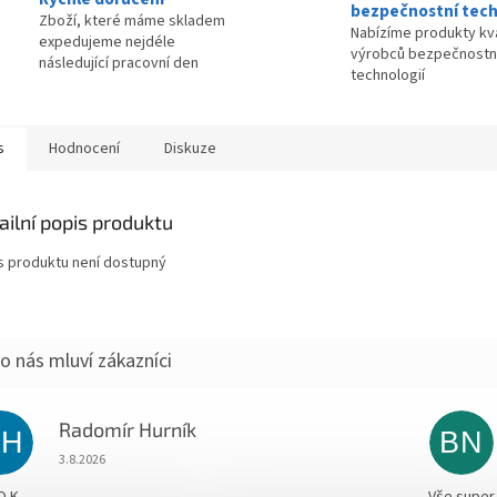
bezpečnostní tech
Zboží, které máme skladem
Nabízíme produkty kva
expedujeme nejdéle
výrobců bezpečnostn
následující pracovní den
technologií
s
Hodnocení
Diskuze
ailní popis produktu
s produktu není dostupný
Radomír Hurník
RH
BN
Hodnocení obchodu je 5 z 5 hvězdiček.
3.8.2026
O.K.
Vše super