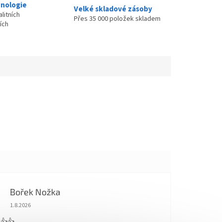
nologie
Velké skladové zásoby
litních
Přes 35 000 položek skladem
ích
Bořek Nožka
Hodnocení obchodu je 5 z 5 hvězdiček.
1.8.2026
 👍👍