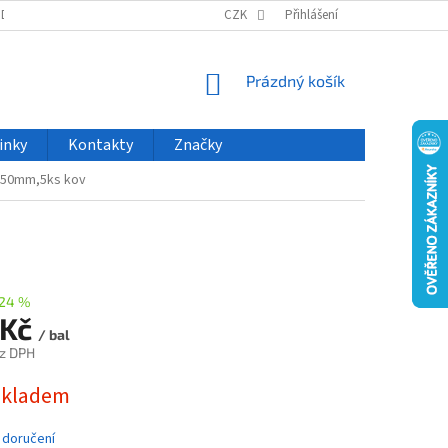
ODU
NOVINKY
VELKOOBCHOD
CZK
ČASTO KLADENÉ DOTAZY
Přihlášení
NÁKUPNÍ
Prázdný košík
KOŠÍK
inky
Kontakty
Značky
30 50mm,5ks kov
24 %
 Kč
/ bal
z DPH
skladem
 doručení