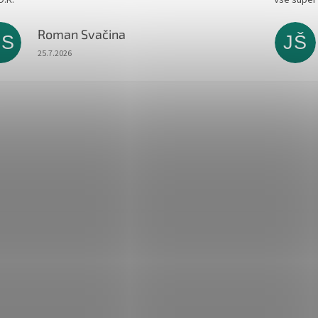
Roman Svačina
RS
JŠ
Hodnocení obchodu je 5 z 5 hvězdiček.
25.7.2026