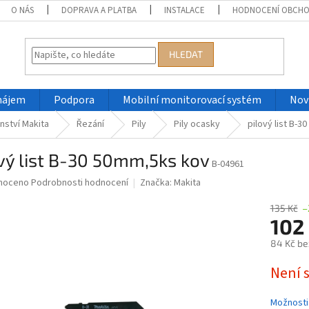
O NÁS
DOPRAVA A PLATBA
INSTALACE
HODNOCENÍ OBCH
HLEDAT
nájem
Podpora
Mobilní monitorovací systém
Nov
nství Makita
Řezání
Pily
Pily ocasky
pilový list B-
vý list B-30 50mm,5ks kov
B-04961
né
noceno
Podrobnosti hodnocení
Značka:
Makita
ní
u
135 Kč
–
102
84 Kč be
Měrná
Není 
ek.
cena:
Možnosti