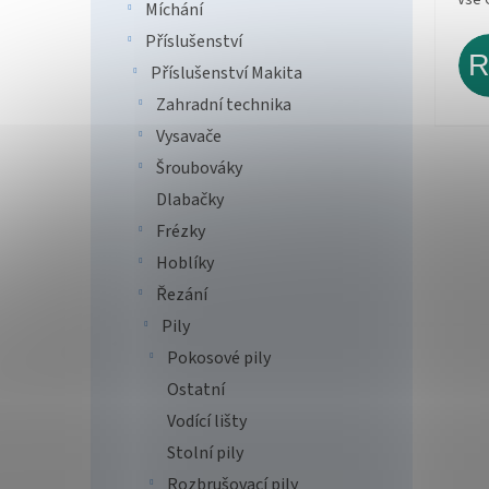
Míchání
Příslušenství
Příslušenství Makita
Zahradní technika
Vysavače
Šroubováky
Dlabačky
Frézky
Hoblíky
Řezání
Pily
Pokosové pily
Ostatní
Vodící lišty
Stolní pily
Rozbrušovací pily