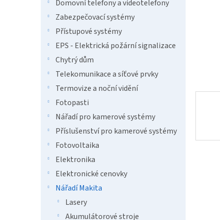
n
Domovní telefony a videotelefony
e
Zabezpečovací systémy
l
Přístupové systémy
EPS - Elektrická požární signalizace
Chytrý dům
Telekomunikace a síťové prvky
Termovize a noční vidění
Fotopasti
Nářadí pro kamerové systémy
Příslušenství pro kamerové systémy
Fotovoltaika
Elektronika
Elektronické cenovky
Nářadí Makita
Lasery
Akumulátorové stroje