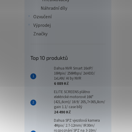
Náhradní díly
Ozvučení
Výprodej
Značky
Top 10 produktů
Dahua NVR Smart 16xIP/
16Mpix/ 256Mbps/ 2xHDD/
1xLAN/ AI by NVR
6 089 Kč
ELITE SCREENS plátno
elektrické motorové 166"
(421,6cm)/ 16:9/ 205,7×365,8cm/
gain 1.1/ case bílý
24 490 Kč
Dahua SPZ vjezdová kamera
4Mpix/ 2.7-12mm/ IR30m/
rozpoznání SPZ na 3-10m/