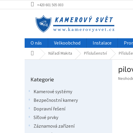
Přejít
+420 601 505 003
na
obsah
O nás
Velkoobchod
Instalace
Pro
Domů
Nářadí Makita
Příslušenství
Přísluše
P
pilo
o
Přeskočit
s
Průměr
Neohod
Kategorie
kategorie
t
hodnoce
r
produkt
Kamerové systémy
a
je
Bezpečnostní kamery
0,0
n
z
n
Dopravní řešení
5
í
Síťové prvky
hvězdič
p
Záznamová zařízení
a