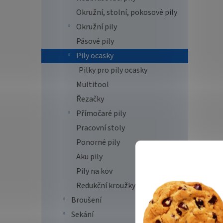
Okružní, stolní, pokosové pily
Okružní pily
Pásové pily
Pily ocasky
Pilky pro pily ocasky
Multitool
Řezačky
Přímočaré pily
Pracovní stoly
Ponorné pily
Aku pily
Pily na kov
Redukční kroužky
Broušení
Sekání