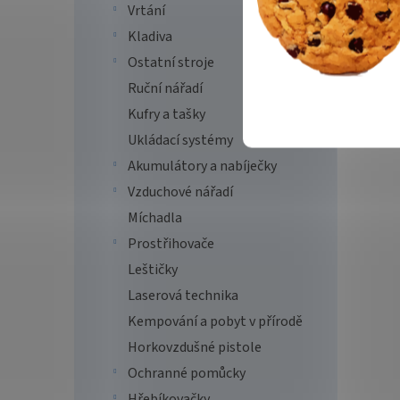
Vrtání
Kladiva
Ostatní stroje
Ruční nářadí
Kufry a tašky
Ukládací systémy
Akumulátory a nabíječky
Vzduchové nářadí
Míchadla
Prostřihovače
Leštičky
Laserová technika
Kempování a pobyt v přírodě
Horkovzdušné pistole
Ochranné pomůcky
Hřebíkovačky