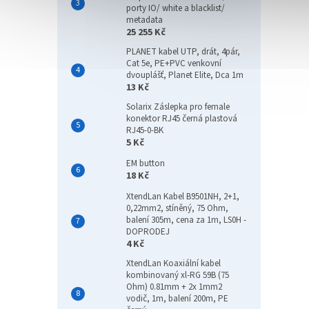
porty IO/ white a blacklist/
metadata
25 255 Kč
PLANET kabel UTP, drát, 4pár,
Cat 5e, PE+PVC venkovní
dvouplášť, Planet Elite, Dca 1m
13 Kč
Solarix Záslepka pro female
konektor RJ45 černá plastová
RJ45-0-BK
5 Kč
EM button
18 Kč
XtendLan Kabel B9501NH, 2+1,
0,22mm2, stíněný, 75 Ohm,
balení 305m, cena za 1m, LS0H -
DOPRODEJ
4 Kč
XtendLan Koaxiální kabel
kombinovaný xl-RG 59B (75
Ohm) 0.81mm + 2x 1mm2
vodič, 1m, balení 200m, PE