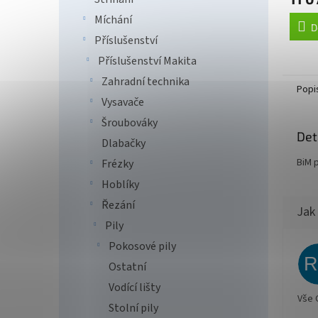
Míchání
D
Příslušenství
Příslušenství Makita
Zahradní technika
Popi
Vysavače
Šroubováky
Det
Dlabačky
BiM 
Frézky
Hoblíky
Řezání
Pily
Pokosové pily
Ostatní
Vodící lišty
Vše 
Stolní pily