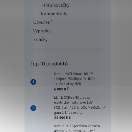
Hřebíkovačky
Náhradní díly
Ozvučení
Výprodej
Značky
Top 10 produktů
Dahua NVR Smart 16xIP/
16Mpix/ 256Mbps/ 2xHDD/
1xLAN/ AI by NVR
6 089 Kč
ELITE SCREENS plátno
elektrické motorové 166"
(421,6cm)/ 16:9/ 205,7×365,8cm/
gain 1.1/ case bílý
24 490 Kč
Dahua SPZ vjezdová kamera
4Mpix/ 2.7-12mm/ IR30m/