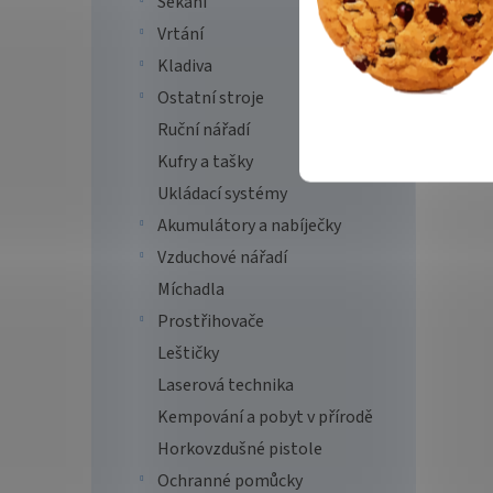
Sekání
Vrtání
Kladiva
Ostatní stroje
Ruční nářadí
Kufry a tašky
Ukládací systémy
Akumulátory a nabíječky
Vzduchové nářadí
Míchadla
Prostřihovače
Leštičky
Laserová technika
Kempování a pobyt v přírodě
Horkovzdušné pistole
Ochranné pomůcky