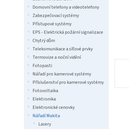
a
n
Domovní telefony a videotelefony
e
Zabezpečovací systémy
l
Přístupové systémy
EPS - Elektrická požární signalizace
Chytrý dům
Telekomunikace a síťové prvky
Termovize a noční vidění
Fotopasti
Nářadí pro kamerové systémy
Příslušenství pro kamerové systémy
Fotovoltaika
Elektronika
Elektronické cenovky
Nářadí Makita
Lasery