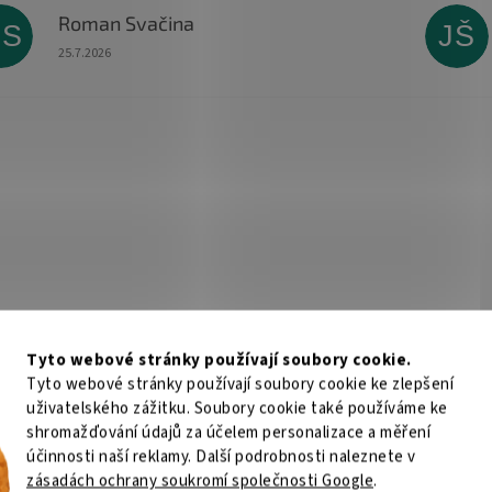
Roman Svačina
RS
JŠ
Hodnocení obchodu je 5 z 5 hvězdiček.
25.7.2026
Tyto webové stránky používají soubory cookie.
Tyto webové stránky používají soubory cookie ke zlepšení
uživatelského zážitku. Soubory cookie také používáme ke
shromažďování údajů za účelem personalizace a měření
účinnosti naší reklamy. Další podrobnosti naleznete v
zásadách ochrany soukromí společnosti Google
.