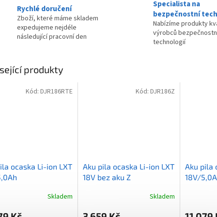
Specialista na
Rychlé doručení
bezpečnostní tech
Zboží, které máme skladem
Nabízíme produkty kva
expedujeme nejdéle
výrobců bezpečnostn
následující pracovní den
technologií
sející produkty
Kód:
DJR186RTE
Kód:
DJR186Z
ila ocaska Li-ion LXT
Aku pila ocaska Li-ion LXT
Aku pila 
5,0Ah
18V bez aku Z
18V/5,0
Skladem
Skladem
79 Kč
3 659 Kč
11 079 