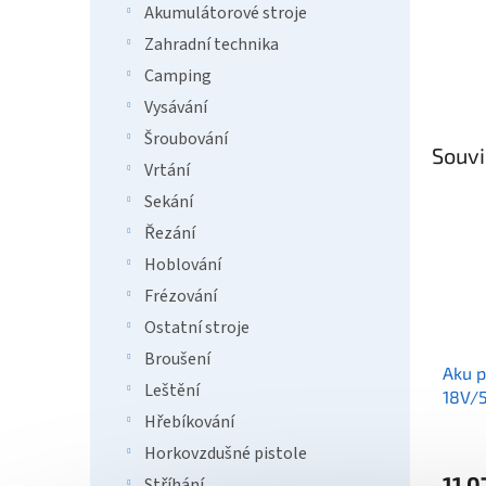
Akumulátorové stroje
Zahradní technika
Camping
Vysávání
Šroubování
Souvi
Vrtání
Sekání
Řezání
Hoblování
Frézování
Ostatní stroje
Broušení
Aku p
Leštění
18V/
Hřebíkování
Horkovzdušné pistole
11 0
Stříhání