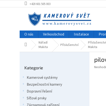
Přejít
+420 601 505 003
na
obsah
O nás
Velkoobchod
Instalace
Pro
Nářadí
Příslušenstv
Domů
Příslušenství
Makita
Makita
P
pilo
o
Přeskočit
s
Průměr
Neohod
Kategorie
kategorie
t
hodnoce
r
produkt
Kamerové systémy
a
je
Bezpečnostní kamery
0,0
n
z
n
Dopravní řešení
5
í
Síťové prvky
hvězdič
p
Záznamová zařízení