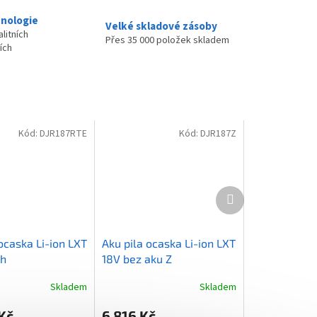
nologie
Velké skladové zásoby
litních
Přes 35 000 položek skladem
ích
Kód:
DJR187RTE
Kód:
DJR187Z
Další
produkt
ocaska Li-ion LXT
Aku pila ocaska Li-ion LXT
Ah
18V bez aku Z
Skladem
Skladem
Kč
6 816 Kč