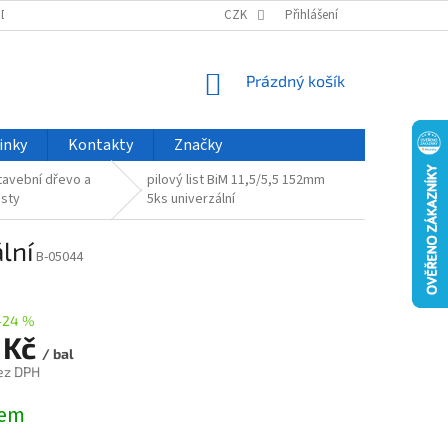
ODU
NOVINKY
VELKOOBCHOD
CZK
ČASTO KLADENÉ DOTAZY
Přihlášení
NÁKUPNÍ
Prázdný košík
KOŠÍK
inky
Kontakty
Značky
tavební dřevo a
pilový list BiM 11,5/5,5 152mm
asty
5ks univerzální
lní
B-05044
–24 %
 Kč
/ bal
ez DPH
dem