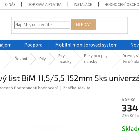
O NÁS
DOPRAVA A PLATBA
INSTALACE
HODNOCENÍ OBCH
HLEDAT
nájem
Podpora
Mobilní monitorovací systém
Nov
í
Pily
Pilky pro pily
Dřevo, s
Řezání
Pily
ocasky
ocasky
tvrdé pl
vý list BiM 11,5/5,5 152mm 5ks univerzá
né
noceno
Podrobnosti hodnocení
Značka:
Makita
ní
u
443 Kč
334
276 Kč b
Měrná
Skla
ek.
cena: