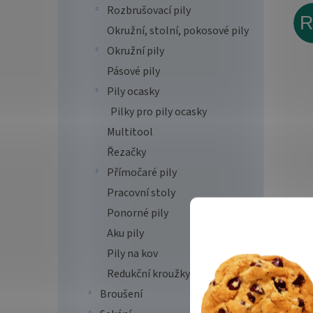
Rozbrušovací pily
Okružní, stolní, pokosové pily
Okružní pily
Pásové pily
Pily ocasky
Pilky pro pily ocasky
Multitool
Řezačky
Přímočaré pily
Pracovní stoly
Ponorné pily
Aku pily
Pily na kov
Redukční kroužky
Broušení