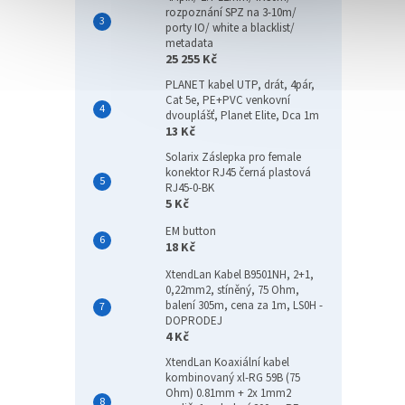
rozpoznání SPZ na 3-10m/
porty IO/ white a blacklist/
metadata
25 255 Kč
PLANET kabel UTP, drát, 4pár,
Cat 5e, PE+PVC venkovní
dvouplášť, Planet Elite, Dca 1m
13 Kč
Solarix Záslepka pro female
konektor RJ45 černá plastová
RJ45-0-BK
5 Kč
EM button
18 Kč
XtendLan Kabel B9501NH, 2+1,
0,22mm2, stíněný, 75 Ohm,
balení 305m, cena za 1m, LS0H -
DOPRODEJ
4 Kč
XtendLan Koaxiální kabel
kombinovaný xl-RG 59B (75
Ohm) 0.81mm + 2x 1mm2