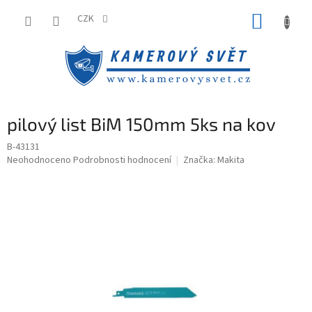
Přejít
NÁKUP
na
CZK
obsah
KOŠÍK
pilový list BiM 150mm 5ks na kov
B-43131
Průměrné
Neohodnoceno
Podrobnosti hodnocení
Značka:
Makita
hodnocení
produktu
je
0,0
z
5
hvězdiček.