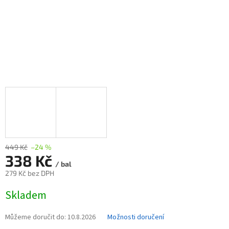
449 Kč
–24 %
338 Kč
/ bal
279 Kč bez DPH
Měrná
Skladem
cena:
Můžeme doručit do:
10.8.2026
Možnosti doručení