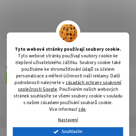
Aku pila ocaska Li-ion LXT
Aku pila ocaska Li-ion LXT
18V/5,0Ah
18V/5,0Ah, Makpac
Tyto webové stránky používají soubory cookie.
Tyto webové stránky používají soubory cookie ke
Skladem
Skladem
zlepšení uživatelského zážitku. Soubory cookie také
9 885 Kč
9 970 Kč
používáme ke shromažďování údajů za účelem
personalizace a měření účinnosti naší reklamy. Další
Do košíku
Do košíku
podrobnosti naleznete v
zásadách ochrany soukromí
společnosti Google
. Používáním našich webových
stránek souhlasíte se všemi soubory cookie v souladu
s našimi zásadami používání souborů cookie.
ZOBRAZIT VŠECHNY SOUVISEJÍCÍ PRODUKTY
Více informací
zde
.
Nastavení
Popis
Hodnocení
Diskuze
Souhlasím