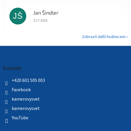
Jan Šindler
JŠ
Hodnocení obchodu je 5 z 5 hvězdiček.
21.7.2026
Zobrazit další hodnocení
Z
á
p
a
Kontakt
t
í
+420 601 505 003
Facebook
kamerovysvet
kamerovysvet
YouTube