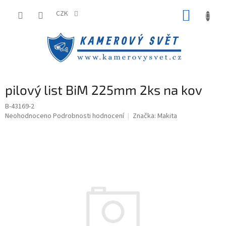
Přejít
NÁKUP
na
CZK
obsah
KOŠÍK
pilový list BiM 225mm 2ks na kov
B-43169-2
Průměrné
Neohodnoceno
Podrobnosti hodnocení
Značka:
Makita
hodnocení
produktu
je
0,0
z
5
hvězdiček.