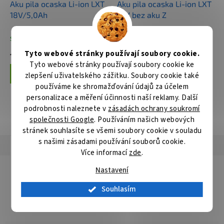
Aku pila ocaska Li-ion LXT
Aku pila ocaska Li-ion LXT
18V/5,0Ah
18V bez aku Z
Skladem
Skladem
Tyto webové stránky používají soubory cookie.
11 079 Kč
3 659 Kč
Tyto webové stránky používají soubory cookie ke
Do košíku
Do košíku
zlepšení uživatelského zážitku. Soubory cookie také
používáme ke shromažďování údajů za účelem
personalizace a měření účinnosti naší reklamy. Další
podrobnosti naleznete v
zásadách ochrany soukromí
ZOBRAZIT VŠECHNY SOUVISEJÍCÍ PRODUKTY
společnosti Google
. Používáním našich webových
stránek souhlasíte se všemi soubory cookie v souladu
s našimi zásadami používání souborů cookie.
Popis
Hodnocení
Diskuze
Více informací
zde
.
Detailní popis produktu
Nastavení
BiM plátek do pily ocasky vhodný pro řezání oceli a ocelových
Souhlasím
profilů. Délka 225mm, 24 TPI. Balení 2 ks. Ekvivalent S1122AF.