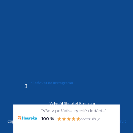
Sledovat na Instagramu
Vytvořil Shoptet Premium
“Vše v pořádku, rychlé dodání...”
100 %
doporučuje
Copyright 2026
Kamerový Svět
. Všechna práva vyhrazena.
Upravit
nastavení cookies
Overenyweb.cz