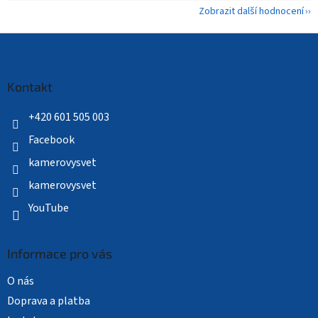
Zobrazit další hodnocení
Z
á
p
a
Kontakt
t
í
+420 601 505 003
Facebook
kamerovysvet
kamerovysvet
YouTube
Informace pro vás
O nás
Doprava a platba