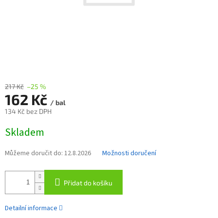
217 Kč
–25 %
162 Kč
/ bal
134 Kč bez DPH
Měrná
Skladem
cena:
Můžeme doručit do:
12.8.2026
Možnosti doručení
Přidat do košíku
Detailní informace