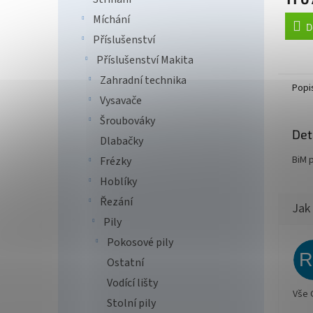
Míchání
D
Příslušenství
Příslušenství Makita
Zahradní technika
Popi
Vysavače
Šroubováky
Det
Dlabačky
BiM 
Frézky
Hoblíky
Řezání
Pily
Pokosové pily
Ostatní
Vodící lišty
Vše 
Stolní pily