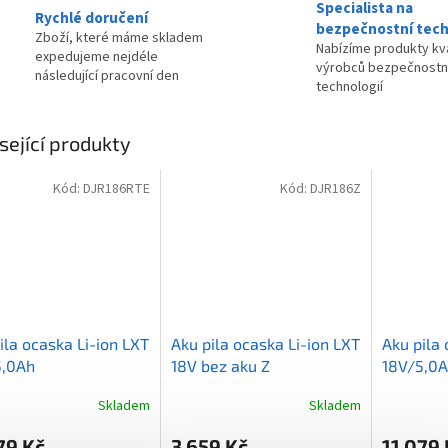
Specialista na
Rychlé doručení
bezpečnostní tech
Zboží, které máme skladem
Nabízíme produkty kva
expedujeme nejdéle
výrobců bezpečnostn
následující pracovní den
technologií
sející produkty
Kód:
DJR186RTE
Kód:
DJR186Z
ila ocaska Li-ion LXT
Aku pila ocaska Li-ion LXT
Aku pila 
5,0Ah
18V bez aku Z
18V/5,0
Skladem
Skladem
79 Kč
3 659 Kč
11 079 