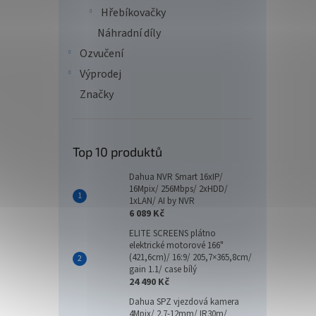
Hřebíkovačky
Náhradní díly
Ozvučení
Výprodej
Značky
Top 10 produktů
Dahua NVR Smart 16xIP/
16Mpix/ 256Mbps/ 2xHDD/
1xLAN/ AI by NVR
6 089 Kč
ELITE SCREENS plátno
elektrické motorové 166"
(421,6cm)/ 16:9/ 205,7×365,8cm/
gain 1.1/ case bílý
24 490 Kč
Dahua SPZ vjezdová kamera
4Mpix/ 2.7-12mm/ IR30m/