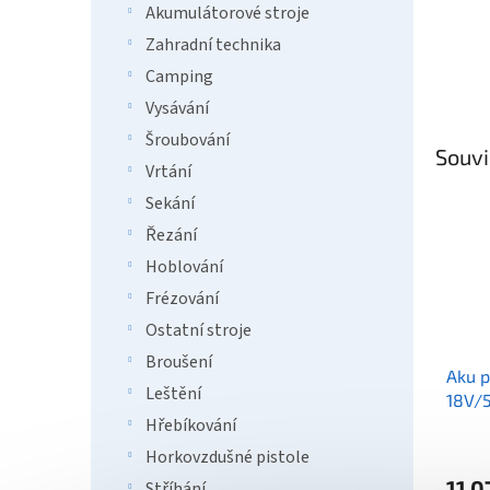
Akumulátorové stroje
Zahradní technika
Camping
Vysávání
Šroubování
Souvi
Vrtání
Sekání
Řezání
Hoblování
Frézování
Ostatní stroje
Broušení
Aku p
Leštění
18V/
Hřebíkování
Horkovzdušné pistole
11 0
Stříhání