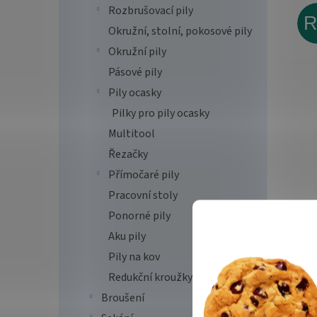
Rozbrušovací pily
Okružní, stolní, pokosové pily
Okružní pily
Pásové pily
Pily ocasky
Pilky pro pily ocasky
Multitool
Řezačky
Přímočaré pily
Pracovní stoly
Ponorné pily
Aku pily
Pily na kov
Redukční kroužky
Broušení