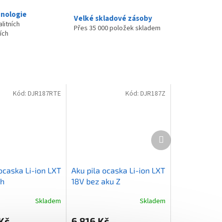
nologie
Velké skladové zásoby
litních
Přes 35 000 položek skladem
ích
Kód:
DJR187RTE
Kód:
DJR187Z
Další
produkt
ocaska Li-ion LXT
Aku pila ocaska Li-ion LXT
Ah
18V bez aku Z
Skladem
Skladem
Kč
6 816 Kč