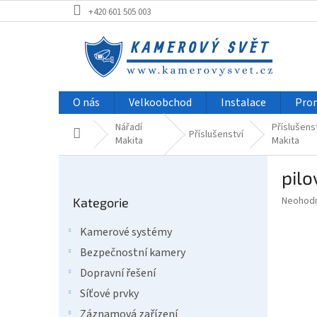
Přejít
+420 601 505 003
na
obsah
O nás
Velkoobchod
Instalace
Pro
Nářadí
Příslušens
Domů
Příslušenství
Makita
Makita
P
pilo
o
Přeskočit
s
Průměr
Neohod
Kategorie
kategorie
t
hodnoce
r
produkt
Kamerové systémy
a
je
Bezpečnostní kamery
0,0
n
z
n
Dopravní řešení
5
í
Síťové prvky
hvězdič
p
Záznamová zařízení