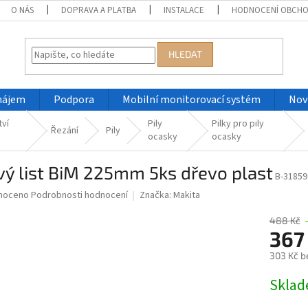
O NÁS
DOPRAVA A PLATBA
INSTALACE
HODNOCENÍ OBCH
HLEDAT
nájem
Podpora
Mobilní monitorovací systém
Nov
tví
Pily
Pilky pro pily
Řezání
Pily
ocasky
ocasky
vý list BiM 225mm 5ks dřevo plast
B-31859
né
noceno
Podrobnosti hodnocení
Značka:
Makita
ní
u
488 Kč
367
303 Kč b
Měrná
Skla
ek.
cena: