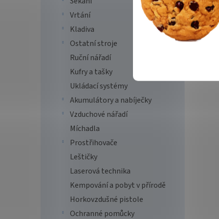
Sekání
Vrtání
Kladiva
Ostatní stroje
Ruční nářadí
Kufry a tašky
Ukládací systémy
Akumulátory a nabíječky
Vzduchové nářadí
Míchadla
Prostřihovače
Leštičky
Laserová technika
Kempování a pobyt v přírodě
Horkovzdušné pistole
Ochranné pomůcky