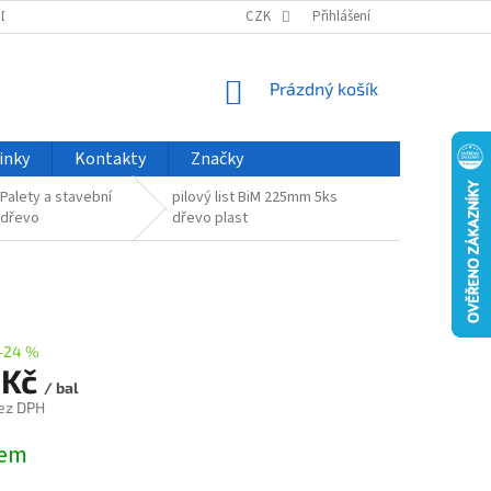
ODU
NOVINKY
VELKOOBCHOD
CZK
ČASTO KLADENÉ DOTAZY
Přihlášení
NÁKUPNÍ
Prázdný košík
KOŠÍK
inky
Kontakty
Značky
Palety a stavební
pilový list BiM 225mm 5ks
dřevo
dřevo plast
–24 %
 Kč
/ bal
ez DPH
dem