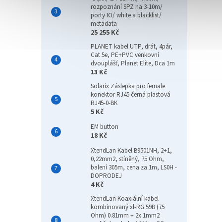
rozpoznání SPZ na 3-10m/
porty IO/ white a blacklist/
metadata
25 255 Kč
PLANET kabel UTP, drát, 4pár,
Cat 5e, PE+PVC venkovní
dvouplášť, Planet Elite, Dca 1m
13 Kč
Solarix Záslepka pro female
konektor RJ45 černá plastová
RJ45-0-BK
5 Kč
EM button
18 Kč
XtendLan Kabel B9501NH, 2+1,
0,22mm2, stíněný, 75 Ohm,
balení 305m, cena za 1m, LS0H -
DOPRODEJ
4 Kč
XtendLan Koaxiální kabel
kombinovaný xl-RG 59B (75
Ohm) 0.81mm + 2x 1mm2