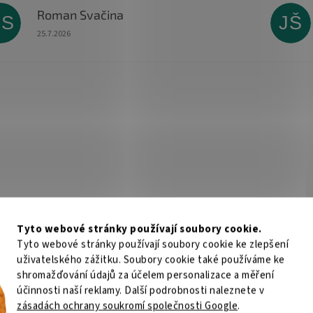
Roman Svačina
RS
JŠ
Hodnocení obchodu je 5 z 5 hvězdiček.
25.7.2026
Tyto webové stránky používají soubory cookie.
Tyto webové stránky používají soubory cookie ke zlepšení
uživatelského zážitku. Soubory cookie také používáme ke
shromažďování údajů za účelem personalizace a měření
účinnosti naší reklamy. Další podrobnosti naleznete v
zásadách ochrany soukromí společnosti Google
.