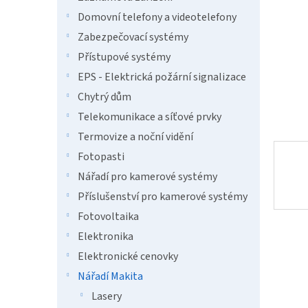
a
n
Domovní telefony a videotelefony
e
Zabezpečovací systémy
l
Přístupové systémy
EPS - Elektrická požární signalizace
Chytrý dům
Telekomunikace a síťové prvky
Termovize a noční vidění
Fotopasti
Nářadí pro kamerové systémy
Příslušenství pro kamerové systémy
Fotovoltaika
Elektronika
Elektronické cenovky
Nářadí Makita
Lasery