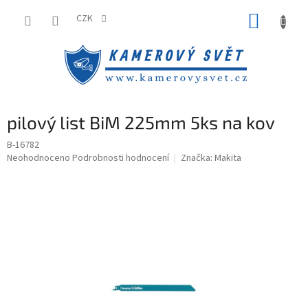
Přejít
NÁKUP
na
CZK
obsah
KOŠÍK
pilový list BiM 225mm 5ks na kov
B-16782
Průměrné
Neohodnoceno
Podrobnosti hodnocení
Značka:
Makita
hodnocení
produktu
je
0,0
z
5
hvězdiček.