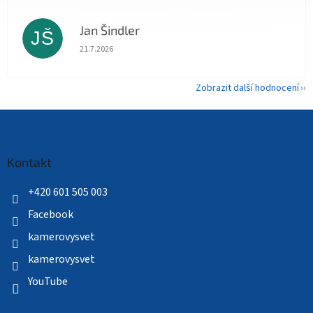
Jan Šindler
JŠ
Hodnocení obchodu je 5 z 5 hvězdiček.
21.7.2026
Zobrazit další hodnocení
Z
á
p
a
Kontakt
t
í
+420 601 505 003
Facebook
kamerovysvet
kamerovysvet
YouTube