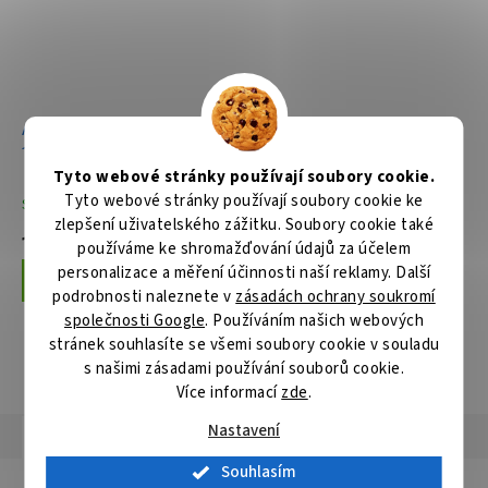
Aku pila ocaska Li-ion LXT
Aku pila ocaska Li-ion LXT
18V/5,0Ah
18V bez aku Z
Tyto webové stránky používají soubory cookie.
Tyto webové stránky používají soubory cookie ke
Skladem
Skladem
zlepšení uživatelského zážitku. Soubory cookie také
11 079 Kč
3 659 Kč
používáme ke shromažďování údajů za účelem
personalizace a měření účinnosti naší reklamy. Další
Do košíku
Do košíku
podrobnosti naleznete v
zásadách ochrany soukromí
společnosti Google
. Používáním našich webových
stránek souhlasíte se všemi soubory cookie v souladu
s našimi zásadami používání souborů cookie.
ZOBRAZIT VŠECHNY SOUVISEJÍCÍ PRODUKTY
Více informací
zde
.
Nastavení
Popis
Hodnocení
Diskuze
Souhlasím