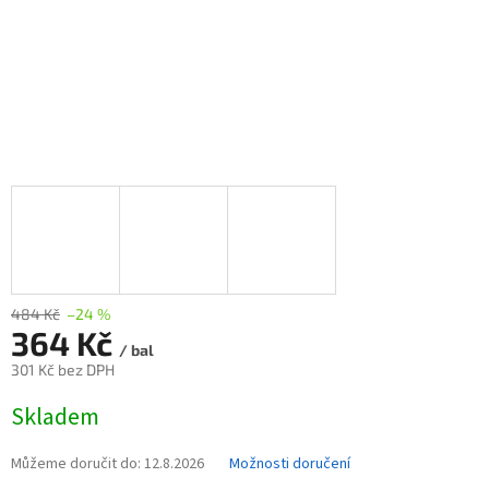
484 Kč
–24 %
364 Kč
/ bal
301 Kč bez DPH
Měrná
Skladem
cena:
Můžeme doručit do:
12.8.2026
Možnosti doručení