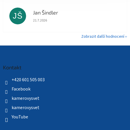
Jan Šindler
JŠ
Hodnocení obchodu je 5 z 5 hvězdiček.
21.7.2026
Zobrazit další hodnocení
Z
á
p
a
Kontakt
t
í
+420 601 505 003
Facebook
kamerovysvet
kamerovysvet
YouTube