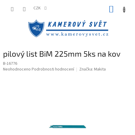
Přejít
NÁKUP
na
CZK
obsah
KOŠÍK
pilový list BiM 225mm 5ks na kov
B-16776
Průměrné
Neohodnoceno
Podrobnosti hodnocení
Značka:
Makita
hodnocení
produktu
je
0,0
z
5
hvězdiček.