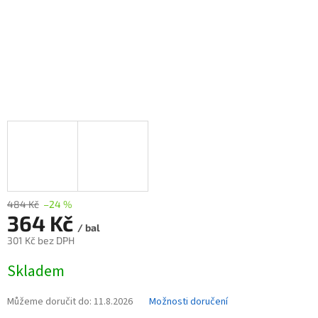
484 Kč
–24 %
364 Kč
/ bal
301 Kč bez DPH
Měrná
Skladem
cena:
Můžeme doručit do:
11.8.2026
Možnosti doručení