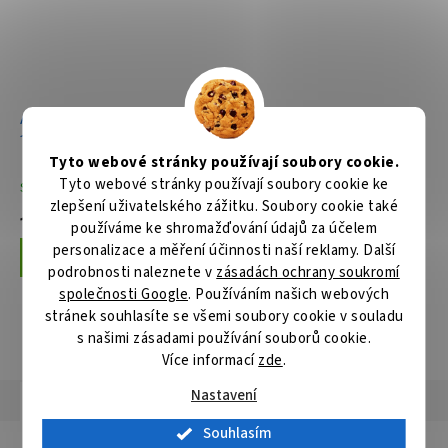
Aku pila ocaska Li-ion LXT
Aku pila ocaska Li-ion LXT
18V/5,0Ah
18V bez aku Z
Tyto webové stránky používají soubory cookie.
Tyto webové stránky používají soubory cookie ke
Skladem
Skladem
zlepšení uživatelského zážitku. Soubory cookie také
11 079 Kč
3 659 Kč
používáme ke shromažďování údajů za účelem
personalizace a měření účinnosti naší reklamy. Další
Do košíku
Do košíku
podrobnosti naleznete v
zásadách ochrany soukromí
společnosti Google
. Používáním našich webových
stránek souhlasíte se všemi soubory cookie v souladu
s našimi zásadami používání souborů cookie.
ZOBRAZIT VŠECHNY SOUVISEJÍCÍ PRODUKTY
Více informací
zde
.
Nastavení
Popis
Hodnocení
Diskuze
Souhlasím