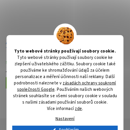
Aku pila ocaska Li-ion LXT
Aku pila ocaska Li-ion LXT
18V/5,0Ah
18V bez aku Z
Tyto webové stránky používají soubory cookie.
Tyto webové stránky používají soubory cookie ke
Skladem
Skladem
zlepšení uživatelského zážitku. Soubory cookie také
používáme ke shromažďování údajů za účelem
11 079 Kč
3 659 Kč
personalizace a měření účinnosti naší reklamy. Další
podrobnosti naleznete v
zásadách ochrany soukromí
Do košíku
Do košíku
společnosti Google
. Používáním našich webových
stránek souhlasíte se všemi soubory cookie v souladu
s našimi zásadami používání souborů cookie.
ZOBRAZIT VŠECHNY SOUVISEJÍCÍ PRODUKTY
Více informací
zde
.
Nastavení
Popis
Hodnocení
Diskuze
Souhlasím