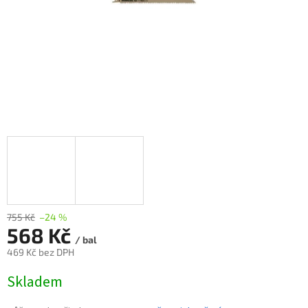
755 Kč
–24 %
568 Kč
/ bal
469 Kč bez DPH
Měrná
Skladem
cena: