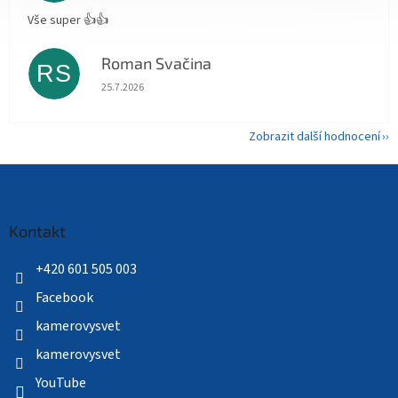
Vše super 👍👍
Roman Svačina
RS
Hodnocení obchodu je 5 z 5 hvězdiček.
25.7.2026
Zobrazit další hodnocení
Z
á
p
a
Kontakt
t
í
+420 601 505 003
Facebook
kamerovysvet
kamerovysvet
YouTube