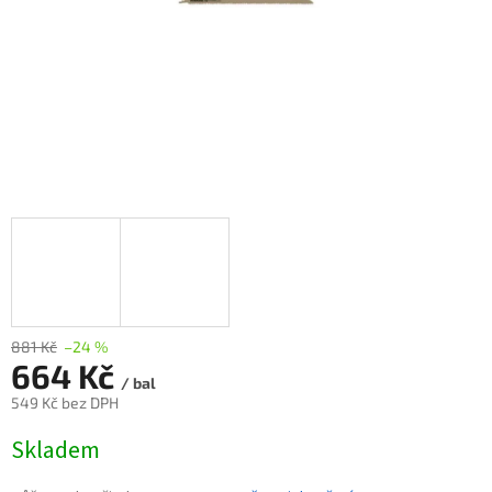
881 Kč
–24 %
664 Kč
/ bal
549 Kč bez DPH
Měrná
Skladem
cena: