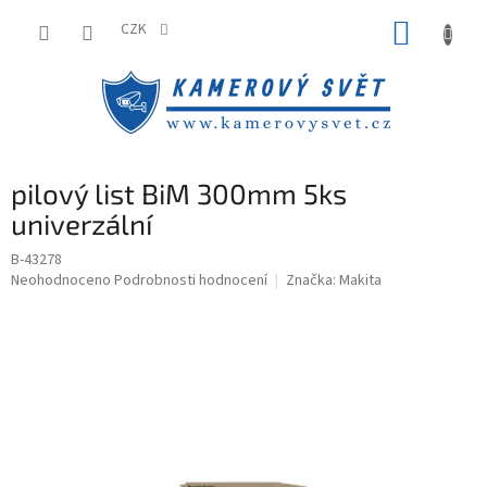
Přejít
NÁKUP
na
CZK
obsah
KOŠÍK
pilový list BiM 300mm 5ks
univerzální
B-43278
Průměrné
Neohodnoceno
Podrobnosti hodnocení
Značka:
Makita
hodnocení
produktu
je
0,0
z
5
hvězdiček.