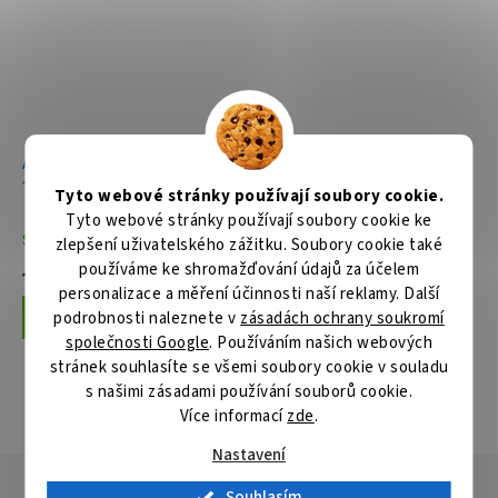
Aku pila ocaska Li-ion LXT
Aku pila ocaska Li-ion LXT
18V/5,0Ah
18V bez aku Z
Tyto webové stránky používají soubory cookie.
Tyto webové stránky používají soubory cookie ke
Skladem
Skladem
zlepšení uživatelského zážitku. Soubory cookie také
používáme ke shromažďování údajů za účelem
11 079 Kč
3 659 Kč
personalizace a měření účinnosti naší reklamy. Další
podrobnosti naleznete v
zásadách ochrany soukromí
Do košíku
Do košíku
společnosti Google
. Používáním našich webových
stránek souhlasíte se všemi soubory cookie v souladu
s našimi zásadami používání souborů cookie.
ZOBRAZIT VŠECHNY SOUVISEJÍCÍ PRODUKTY
Více informací
zde
.
Nastavení
Popis
Hodnocení
Diskuze
Souhlasím