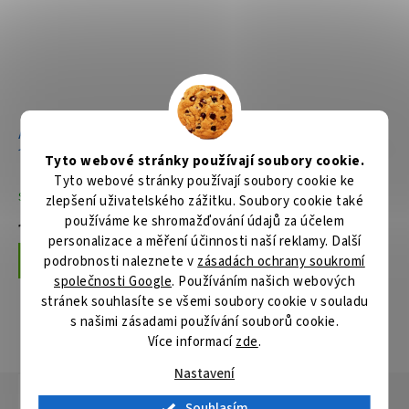
Aku pila ocaska Li-ion LXT
Aku pila ocaska Li-ion LXT
18V/5,0Ah
18V bez aku Z
Tyto webové stránky používají soubory cookie.
Tyto webové stránky používají soubory cookie ke
Skladem
Skladem
zlepšení uživatelského zážitku. Soubory cookie také
používáme ke shromažďování údajů za účelem
11 079 Kč
3 659 Kč
personalizace a měření účinnosti naší reklamy. Další
podrobnosti naleznete v
zásadách ochrany soukromí
Do košíku
Do košíku
společnosti Google
. Používáním našich webových
stránek souhlasíte se všemi soubory cookie v souladu
s našimi zásadami používání souborů cookie.
ZOBRAZIT VŠECHNY SOUVISEJÍCÍ PRODUKTY
Více informací
zde
.
Nastavení
Popis
Hodnocení
Diskuze
Souhlasím