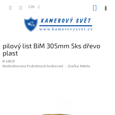
Přejít
NÁKUP
na
CZK
obsah
KOŠÍK
pilový list BiM 305mm 5ks dřevo
plast
B-16829
Průměrné
Neohodnoceno
Podrobnosti hodnocení
Značka:
Makita
hodnocení
produktu
je
0,0
z
5
hvězdiček.