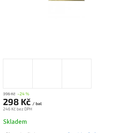
396 Kč
–24 %
298 Kč
/ bal
246 Kč bez DPH
Měrná
Skladem
cena: