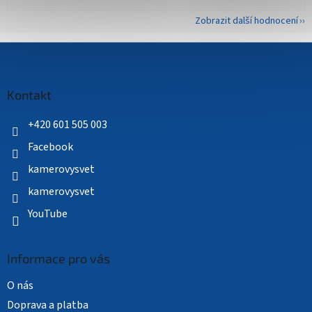
Zobrazit další hodnocení
Z
á
p
a
Kontakt
t
í
+420 601 505 003
Facebook
kamerovysvet
kamerovysvet
YouTube
Informace pro vás
O nás
Doprava a platba