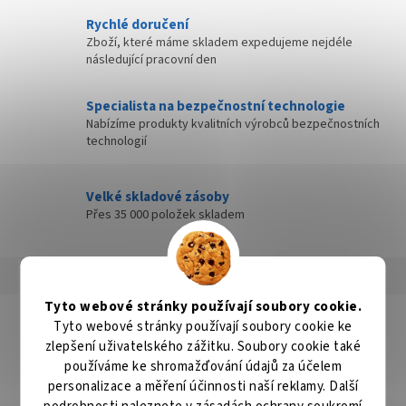
Rychlé doručení
Zboží, které máme skladem expedujeme nejdéle
následující pracovní den
Specialista na bezpečnostní technologie
Nabízíme produkty kvalitních výrobců bezpečnostních
technologií
Velké skladové zásoby
Přes 35 000 položek skladem
Popis
Hodnocení
Diskuze
Tyto webové stránky používají soubory cookie.
Detailní popis produktu
Tyto webové stránky používají soubory cookie ke
zlepšení uživatelského zážitku. Soubory cookie také
Popis produktu není dostupný
používáme ke shromažďování údajů za účelem
personalizace a měření účinnosti naší reklamy. Další