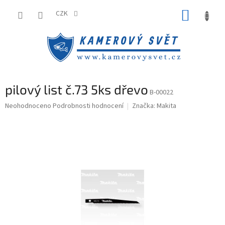
Přejít
NÁKUP
na
CZK
obsah
KOŠÍK
pilový list č.73 5ks dřevo
B-00022
Průměrné
Neohodnoceno
Podrobnosti hodnocení
Značka:
Makita
hodnocení
produktu
je
0,0
z
5
hvězdiček.