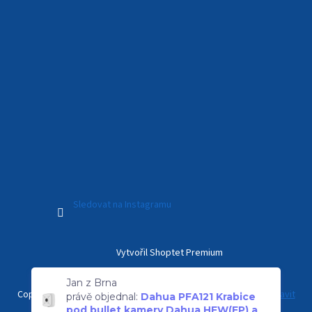
Sledovat na Instagramu
Vytvořil Shoptet Premium
Jan z Brna
právě objednal:
Dahua PFA121 Krabice
pod bullet kamery Dahua HFW(EP) a
Copyright 2026
Kamerový Svět
. Všechna práva vyhrazena.
Upravit
držák PFB121W, venkovní IP66
nastavení cookies