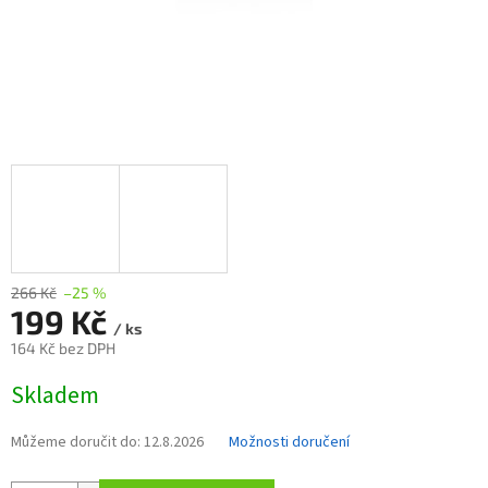
266 Kč
–25 %
199 Kč
/ ks
164 Kč bez DPH
Měrná
Skladem
cena:
Můžeme doručit do:
12.8.2026
Možnosti doručení