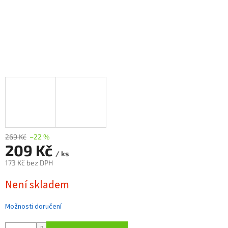
269 Kč
–22 %
209 Kč
/ ks
173 Kč bez DPH
Měrná
Není skladem
cena:
Možnosti doručení