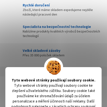
Rychlé doručení
Zboží, které máme skladem expedujeme nejdéle
následující pracovní den
Specialista na bezpečnostní technologie
Nabízíme produkty kvalitních výrobců bezpečnostních
technologií
Velké skladové zásoby
Přes 35 000 položek skladem
Popis
Hodnocení
Diskuze
Tyto webové stránky používají soubory cookie.
Detailní popis produktu
Tyto webové stránky používají soubory cookie ke
zlepšení uživatelského zážitku. Soubory cookie také
Popis produktu není dostupný
používáme ke shromažďování údajů za účelem
personalizace a měření účinnosti naší reklamy. Další
podrobnosti naleznete v
zásadách ochrany soukromí