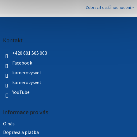
Zobrazit další hodnocení
Z
á
p
a
Kontakt
t
í
+420 601 505 003
Facebook
kamerovysvet
kamerovysvet
YouTube
Informace pro vás
O nás
Doprava a platba