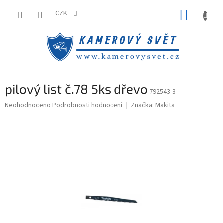
Přejít
NÁKUP
na
CZK
obsah
KOŠÍK
pilový list č.78 5ks dřevo
792543-3
Průměrné
Neohodnoceno
Podrobnosti hodnocení
Značka:
Makita
hodnocení
produktu
je
0,0
z
5
hvězdiček.