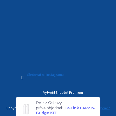
Sledovat na Instagramu
Vytvořil Shoptet Premium
Petr z Ostravy
právě objednal:
TP-Link EAP215-
Copyright 2026
Kamerový Svět
. Všechna práva vyhrazena.
Upravit
Bridge KIT
nastavení cookies