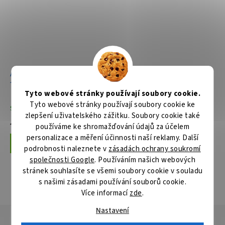
Aku pila ocaska Li-ion LXT
Aku pila ocaska Li-ion LXT
18V/5,0Ah
18V bez aku Z
Tyto webové stránky používají soubory cookie.
Tyto webové stránky používají soubory cookie ke
Skladem
Skladem
zlepšení uživatelského zážitku. Soubory cookie také
11 079 Kč
3 659 Kč
používáme ke shromažďování údajů za účelem
personalizace a měření účinnosti naší reklamy. Další
Do košíku
Do košíku
podrobnosti naleznete v
zásadách ochrany soukromí
společnosti Google
. Používáním našich webových
stránek souhlasíte se všemi soubory cookie v souladu
s našimi zásadami používání souborů cookie.
ZOBRAZIT VŠECHNY SOUVISEJÍCÍ PRODUKTY
Více informací
zde
.
Nastavení
Popis
Hodnocení
Diskuze