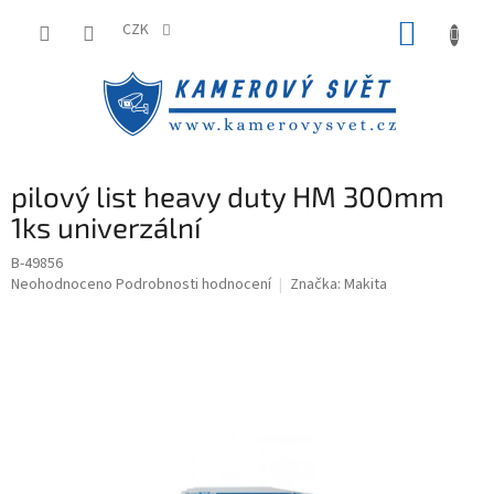
Přejít
NÁKUP
na
CZK
obsah
KOŠÍK
pilový list heavy duty HM 300mm
1ks univerzální
B-49856
Průměrné
Neohodnoceno
Podrobnosti hodnocení
Značka:
Makita
hodnocení
produktu
je
0,0
z
5
hvězdiček.