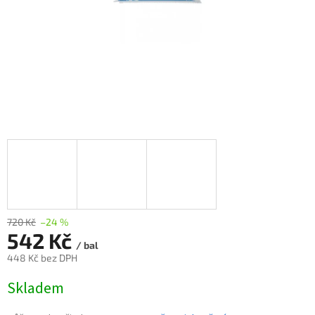
720 Kč
–24 %
542 Kč
/ bal
448 Kč bez DPH
Měrná
Skladem
cena: