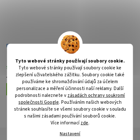
Přímočará pila 450W
Přímočará pila s
regulací,450W
Tyto webové stránky používají soubory cookie.
Skladem
Skladem
Tyto webové stránky používají soubory cookie ke
zlepšení uživatelského zážitku. Soubory cookie také
1 697 Kč
1 869 Kč
používáme ke shromažďování údajů za účelem
personalizace a měření účinnosti naší reklamy. Další
Do košíku
Do košíku
podrobnosti naleznete v
zásadách ochrany soukromí
společnosti Google
. Používáním našich webových
stránek souhlasíte se všemi soubory cookie v souladu
s našimi zásadami používání souborů cookie.
ZOBRAZIT VŠECHNY SOUVISEJÍCÍ PRODUKTY
Více informací
zde
.
Nastavení
Popis
Hodnocení
Diskuze