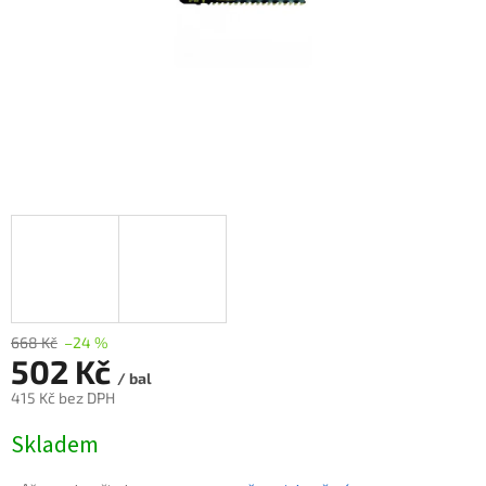
668 Kč
–24 %
502 Kč
/ bal
415 Kč bez DPH
Měrná
Skladem
cena: