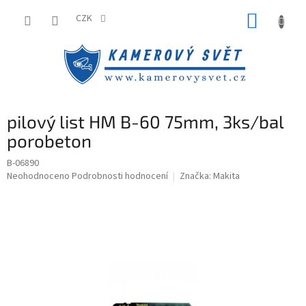
Přejít
NÁKUP
na
CZK
obsah
KOŠÍK
pilový list HM B-60 75mm, 3ks/bal
porobeton
B-06890
Průměrné
Neohodnoceno
Podrobnosti hodnocení
Značka:
Makita
hodnocení
produktu
je
0,0
z
5
hvězdiček.