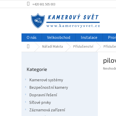
Přejít
+420 601 505 003
na
obsah
O nás
Velkoobchod
Instalace
Pro
Domů
Nářadí Makita
Příslušenství
Přísluše
P
pilo
o
Přeskočit
s
Průměr
Neohod
Kategorie
kategorie
t
hodnoce
r
produkt
Kamerové systémy
a
je
Bezpečnostní kamery
0,0
n
z
n
Dopravní řešení
5
í
Síťové prvky
hvězdič
p
Záznamová zařízení
a