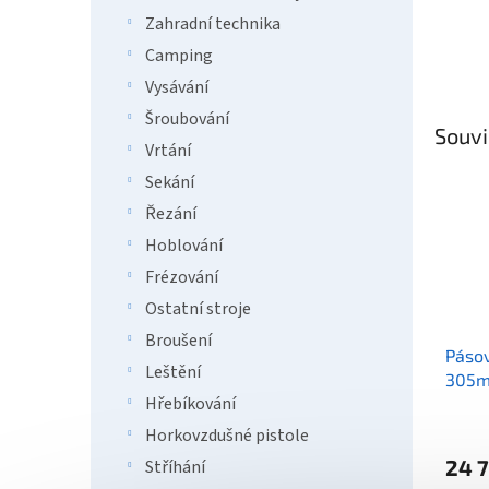
Zahradní technika
Camping
Vysávání
Šroubování
Souvi
Vrtání
Sekání
Řezání
Hoblování
Frézování
Ostatní stroje
Broušení
Pásov
Leštění
305
Hřebíkování
Horkovzdušné pistole
24 7
Stříhání