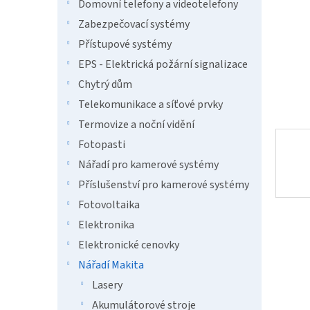
n
Domovní telefony a videotelefony
e
Zabezpečovací systémy
l
Přístupové systémy
EPS - Elektrická požární signalizace
Chytrý dům
Telekomunikace a síťové prvky
Termovize a noční vidění
Fotopasti
Nářadí pro kamerové systémy
Příslušenství pro kamerové systémy
Fotovoltaika
Elektronika
Elektronické cenovky
Nářadí Makita
Lasery
Akumulátorové stroje