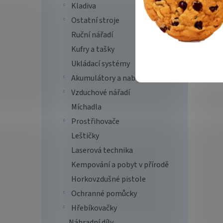
Kladiva
Ostatní stroje
Ruční nářadí
Kufry a tašky
Ukládací systémy
Akumulátory a nabíječky
Vzduchové nářadí
Míchadla
Prostřihovače
Leštičky
Laserová technika
Kempování a pobyt v přírodě
Horkovzdušné pistole
Ochranné pomůcky
Hřebíkovačky
Náhradní díly