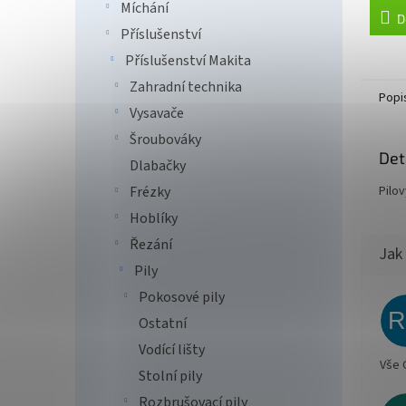
Míchání
D
Příslušenství
Příslušenství Makita
Zahradní technika
Popi
Vysavače
Šroubováky
Det
Dlabačky
Pilo
Frézky
Hoblíky
Řezání
Pily
Pokosové pily
Ostatní
Vodící lišty
Vše 
Stolní pily
Rozbrušovací pily