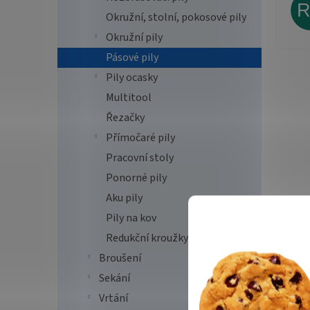
Okružní, stolní, pokosové pily
Okružní pily
Pásové pily
Pily ocasky
Multitool
Řezačky
Přímočaré pily
Pracovní stoly
Ponorné pily
Aku pily
Pily na kov
Redukční kroužky
Broušení
Sekání
Vrtání