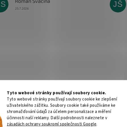
Roman Svačina
RS
JŠ
Hodnocení obchodu je 5 z 5 hvězdiček.
25.7.2026
Tyto webové stránky používají soubory cookie.
Tyto webové stránky používají soubory cookie ke zlepšení
uživatelského zážitku. Soubory cookie také používáme ke
shromažďování údajů za účelem personalizace a měření
účinnosti naší reklamy. Další podrobnosti naleznete v
zásadách ochrany soukromí společnosti Google
.