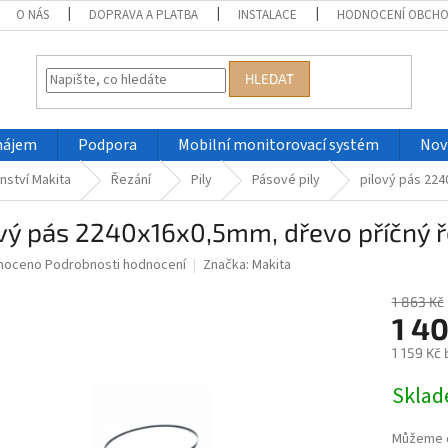
O NÁS
DOPRAVA A PLATBA
INSTALACE
HODNOCENÍ OBCH
HLEDAT
nájem
Podpora
Mobilní monitorovací systém
Nov
nství Makita
Řezání
Pily
Pásové pily
pilový pás 224
vý pás 2240x16x0,5mm, dřevo příčný ř
né
noceno
Podrobnosti hodnocení
Značka:
Makita
ní
u
1 863 Kč
1 4
1 159 Kč
Měrná
Skla
ek.
cena:
Můžeme d