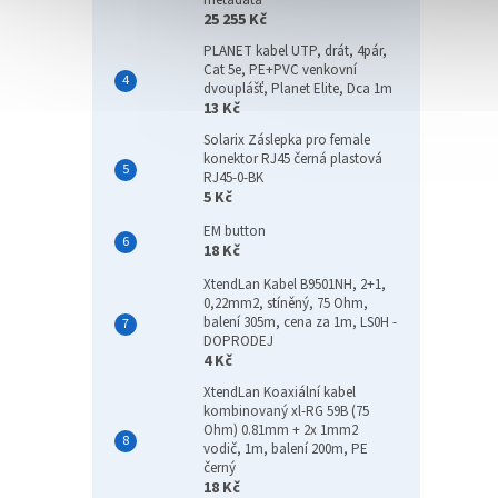
metadata
25 255 Kč
PLANET kabel UTP, drát, 4pár,
Cat 5e, PE+PVC venkovní
dvouplášť, Planet Elite, Dca 1m
13 Kč
Solarix Záslepka pro female
konektor RJ45 černá plastová
RJ45-0-BK
5 Kč
EM button
18 Kč
XtendLan Kabel B9501NH, 2+1,
0,22mm2, stíněný, 75 Ohm,
balení 305m, cena za 1m, LS0H -
DOPRODEJ
4 Kč
XtendLan Koaxiální kabel
kombinovaný xl-RG 59B (75
Ohm) 0.81mm + 2x 1mm2
vodič, 1m, balení 200m, PE
černý
18 Kč