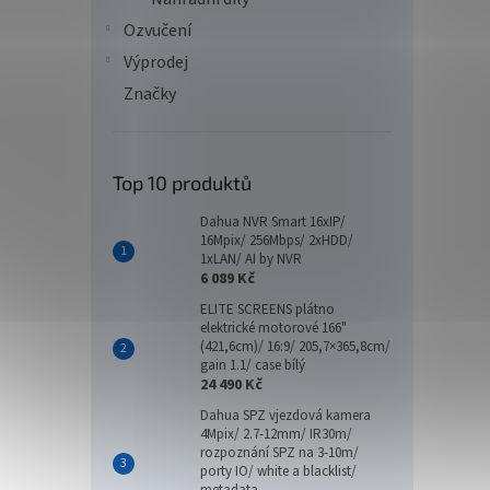
Ozvučení
Výprodej
Značky
Top 10 produktů
Dahua NVR Smart 16xIP/
16Mpix/ 256Mbps/ 2xHDD/
1xLAN/ AI by NVR
6 089 Kč
ELITE SCREENS plátno
elektrické motorové 166"
(421,6cm)/ 16:9/ 205,7×365,8cm/
gain 1.1/ case bílý
24 490 Kč
Dahua SPZ vjezdová kamera
4Mpix/ 2.7-12mm/ IR30m/
rozpoznání SPZ na 3-10m/
porty IO/ white a blacklist/