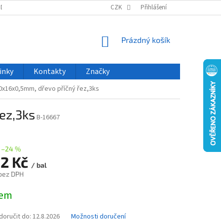
ODU
NOVINKY
VELKOOBCHOD
CZK
ČASTO KLADENÉ DOTAZY
Přihlášení
NÁKUPNÍ
Prázdný košík
KOŠÍK
inky
Kontakty
Značky
0x16x0,5mm, dřevo příčný řez,3ks
ez,3ks
B-16667
–24 %
02 Kč
/ bal
 bez DPH
dem
oručit do:
12.8.2026
Možnosti doručení