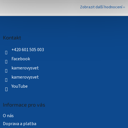
Zobrazit další hodnocení
Z
á
p
a
Kontakt
t
í
+420 601 505 003
Facebook
kamerovysvet
kamerovysvet
YouTube
Informace pro vás
O nás
Doprava a platba