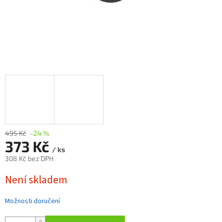
495 Kč
–24 %
373 Kč
/ ks
308 Kč bez DPH
Měrná
Není skladem
cena:
Možnosti doručení