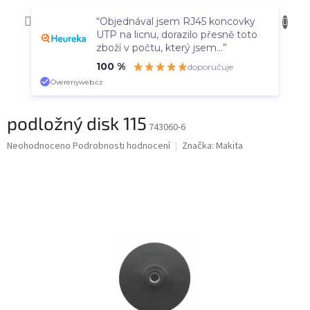
Přejít
NÁKUP
na
CZK
“Objednával jsem RJ45 koncovky
obsah
KOŠÍK
UTP na licnu, dorazilo přesně toto
zboží v počtu, který jsem...”
100 %
doporučuje
Overenyweb.cz
podložný disk 115
743060-6
Průměrné
Neohodnoceno
Podrobnosti hodnocení
Značka:
Makita
hodnocení
produktu
je
0,0
z
5
hvězdiček.