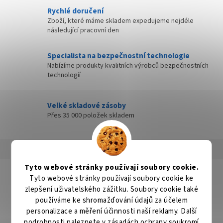
Rychlé doručení
Zboží, které máme skladem expedujeme nejdéle
následující pracovní den
Specialista na bezpečnostní technologie
Nabízíme produkty kvalitních výrobců bezpečnostních
technologií
Velké skladové zásoby
Přes 35 000 položek skladem
Popis
Hodnocení
Diskuze
Tyto webové stránky používají soubory cookie.
Detailní popis produktu
Tyto webové stránky používají soubory cookie ke
zlepšení uživatelského zážitku. Soubory cookie také
Popis produktu není dostupný
používáme ke shromažďování údajů za účelem
personalizace a měření účinnosti naší reklamy. Další
podrobnosti naleznete v
zásadách ochrany soukromí