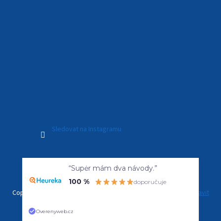
Sledovat na Instagramu
Vytvořil Shoptet Premium
“Supėr mám dva návody.”
100 %
doporučuje
Copyright 2026
Kamerový Svět
. Všechna práva vyhrazena.
Upravit
nastavení cookies
Overenyweb.cz