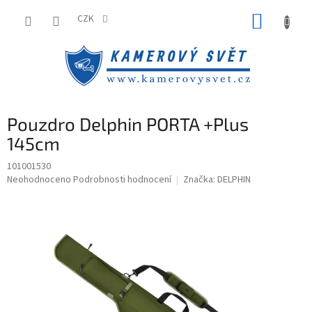
Přejít
NÁKUP
na
CZK
obsah
KOŠÍK
Pouzdro Delphin PORTA +Plus
145cm
101001530
Průměrné
Neohodnoceno
Podrobnosti hodnocení
Značka:
DELPHIN
hodnocení
produktu
je
0,0
z
5
hvězdiček.