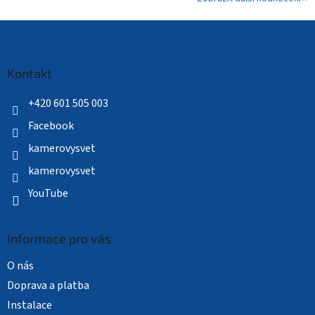
Z
á
p
a
Kontakt
t
í
+420 601 505 003
Facebook
kamerovysvet
kamerovysvet
YouTube
Informace pro vás
O nás
Doprava a platba
Instalace