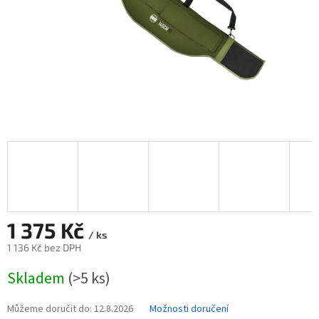
1 375 Kč
/ ks
1 136 Kč bez DPH
Měrná
Skladem
(>5 ks)
cena:
Můžeme doručit do:
12.8.2026
Možnosti doručení