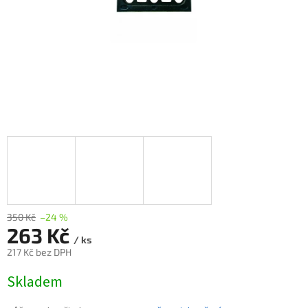
350 Kč
–24 %
263 Kč
/ ks
217 Kč bez DPH
Měrná
Skladem
cena: