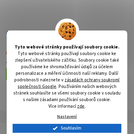
Aku hoblík Li-ion LXT
Aku hoblík Li-ion LXT
18V/5,0 Ah
18V,bez aku Z
Tyto webové stránky používají soubory cookie.
Není skladem
Skladem
Tyto webové stránky používají soubory cookie ke
zlepšení uživatelského zážitku. Soubory cookie také
10 141 Kč
4 014 Kč
používáme ke shromažďování údajů za účelem
personalizace a měření účinnosti naší reklamy. Další
Do košíku
Do košíku
podrobnosti naleznete v
zásadách ochrany soukromí
společnosti Google
. Používáním našich webových
stránek souhlasíte se všemi soubory cookie v souladu
s našimi zásadami používání souborů cookie.
ZOBRAZIT VŠECHNY SOUVISEJÍCÍ PRODUKTY
Více informací
zde
.
Nastavení
Popis
Hodnocení
Diskuze
Souhlasím
Detailní popis produktu