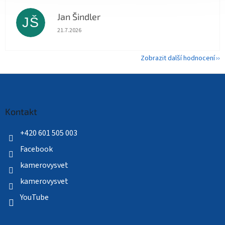
Jan Šindler
JŠ
Hodnocení obchodu je 5 z 5 hvězdiček.
21.7.2026
Zobrazit další hodnocení
Z
á
p
a
Kontakt
t
í
+420 601 505 003
Facebook
kamerovysvet
kamerovysvet
YouTube