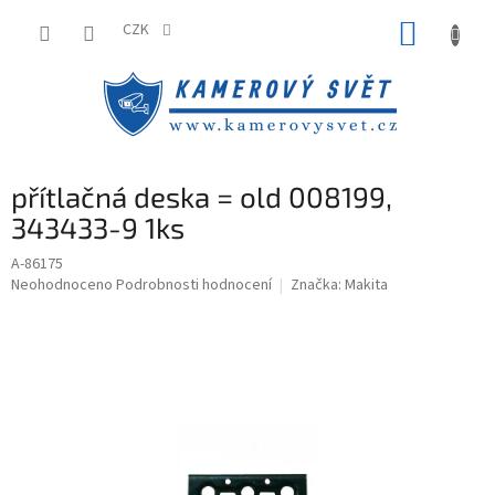
Přejít
NÁKUP
na
CZK
obsah
KOŠÍK
přítlačná deska = old 008199,
343433-9 1ks
A-86175
Průměrné
Neohodnoceno
Podrobnosti hodnocení
Značka:
Makita
hodnocení
produktu
je
0,0
z
5
hvězdiček.