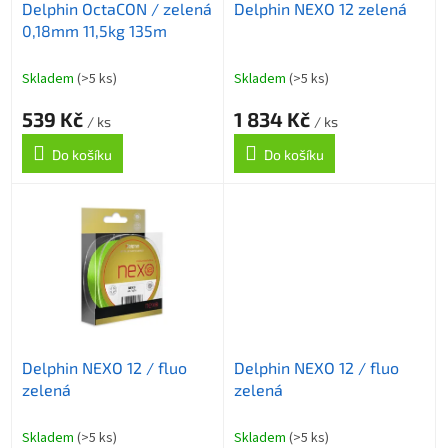
Delphin OctaCON / zelená
Delphin NEXO 12 zelená
d
0,18mm 11,5kg 135m
u
k
t
Skladem
(>5 ks)
Skladem
(>5 ks)
ů
539 Kč
1 834 Kč
/ ks
/ ks
Do košíku
Do košíku
Delphin NEXO 12 / fluo
Delphin NEXO 12 / fluo
zelená
zelená
Skladem
(>5 ks)
Skladem
(>5 ks)