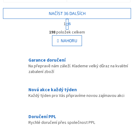
NAČÍST 36 DALŠÍCH
S
1
6
t
O
r
198
položek celkem
v
á
l
NAHORU
n
á
k
d
o
v
a
Garance doručení
á
c
Na přepravě nám záleží. Klademe velký důraz na kvalitní
n
í
zabalení zboží
í
p
r
v
Nová akce každý týden
k
Každý týden pro Vás připravíme novou zajímavou akci
y
v
ý
p
Doručení PPL
i
Rychlé doručení přes společnost PPL
s
u