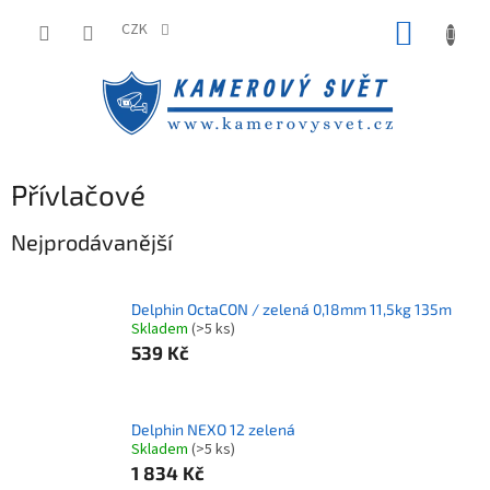
Přejít
NÁKUP
na
CZK
obsah
KOŠÍK
Přívlačové
Nejprodávanější
Delphin OctaCON / zelená 0,18mm 11,5kg 135m
Skladem
(>5 ks)
539 Kč
Delphin NEXO 12 zelená
Skladem
(>5 ks)
1 834 Kč