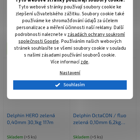
Tyto webové stránky používají soubory cookie.
Delphin TOXER / fluo
Delphin MAESTRO / fluo
Tyto webové stránky používají soubory cookie ke
zelená 0,18mm 9,5kg 80m
zelená 0,15mm 9,0kg
zlepšení uživatelského zážitku. Soubory cookie také
150m
používáme ke shromažďování údajů za účelem
Skladem
(>5 ks)
Skladem
(>5 ks)
personalizace a měření účinnosti naší reklamy. Další
podrobnosti naleznete v
zásadách ochrany soukromí
284 Kč
782 Kč
/ ks
/ ks
společnosti Google
. Používáním našich webových
stránek souhlasíte se všemi soubory cookie v souladu
Do košíku
Do košíku
s našimi zásadami používání souborů cookie.
Více informací
zde
.
Nastavení
Souhlasím
Delphin HERO zelená
Delphin OctaCON / fluo
0,40mm 30,1kg 117m
zelená 0,10mm 6,2kg
135m
Skladem
(>5 ks)
Skladem
(>5 ks)