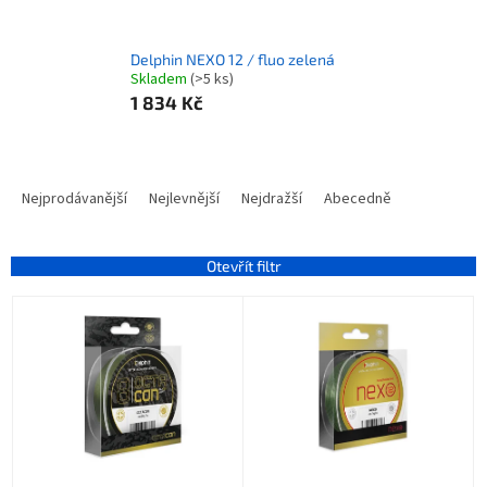
Delphin NEXO 12 / fluo zelená
Skladem
(>5 ks)
1 834 Kč
Ř
a
Nejprodávanější
Nejlevnější
Nejdražší
Abecedně
z
e
n
Otevřít filtr
í
V
p
ý
r
p
o
i
d
s
u
p
k
r
t
o
ů