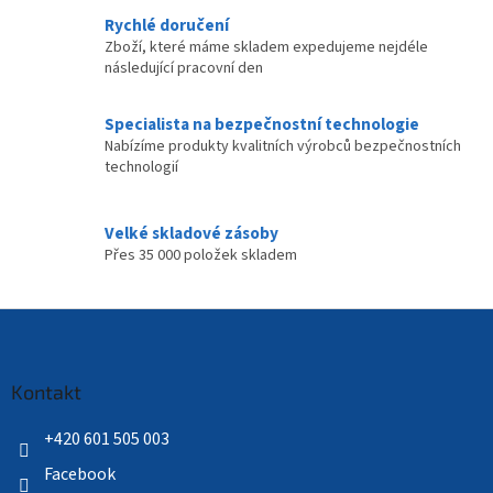
Rychlé doručení
Zboží, které máme skladem expedujeme nejdéle
následující pracovní den
Specialista na bezpečnostní technologie
Nabízíme produkty kvalitních výrobců bezpečnostních
technologií
Velké skladové zásoby
Přes 35 000 položek skladem
Z
á
p
a
Kontakt
t
í
+420 601 505 003
Facebook