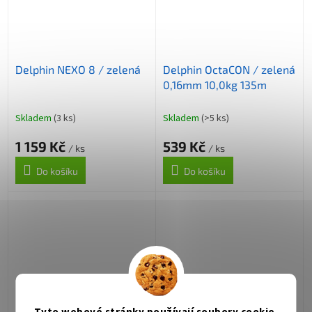
Delphin NEXO 8 / zelená
Delphin OctaCON / zelená
0,16mm 10,0kg 135m
Skladem
(3 ks)
Skladem
(>5 ks)
1 159 Kč
539 Kč
/ ks
/ ks
Do košíku
Do košíku