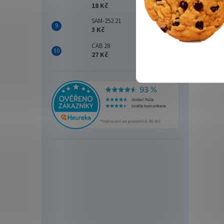
18 Kč
SAM-252.21
3 Kč
203
CAB 28
27 Kč
Delp
0,18