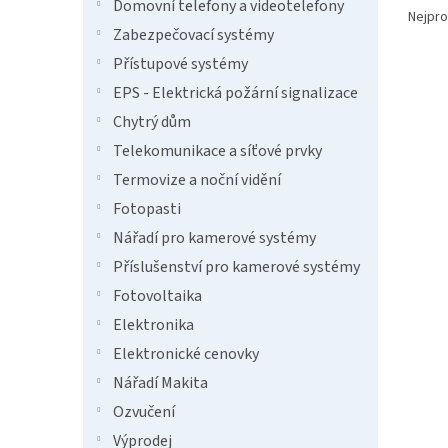
n
Domovní telefony a videotelefony
a
Nejpro
e
Zabezpečovací systémy
z
l
e
Přístupové systémy
V
n
EPS - Elektrická požární signalizace
ý
í
Chytrý dům
p
p
i
r
Telekomunikace a síťové prvky
s
o
Termovize a noční vidění
p
d
Fotopasti
r
u
o
k
Nářadí pro kamerové systémy
d
t
Příslušenství pro kamerové systémy
u
ů
Fotovoltaika
Delp
k
t
Elektronika
ů
Elektronické cenovky
Nářadí Makita
242
Ozvučení
Výprodej