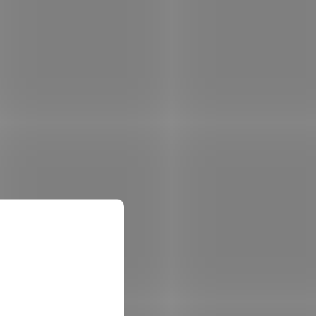
7mm
Delphin FRIZ / ledová bílá 0,28mm
6,3kg 150m
em
(>5 ks)
Skladem
(>5 ks)
 košíku
188 Kč
Do košíku
/ ks
00641214
Kód:
500650429
á
Delphin METHOD FEED hnědá
0,18mm 3,0kg 500m