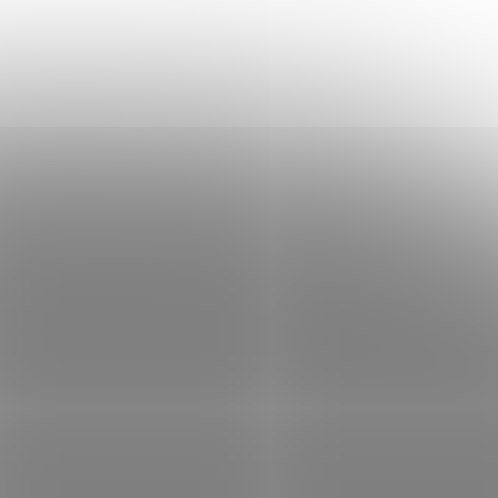
Delphin METHOD SPIN žlutá
em
(>5 ks)
Skladem
(>5 ks)
 košíku
117 Kč
Do košíku
/ ks
01000121
Kód:
101004995