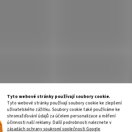
hin METHOD SPIN žlutá
Delphin KYOTO zelený 0,11
1,3kg 200m
Skladem
(>5 ks)
Sklad
 Kč
Do košíku
176 Kč
Do
/ ks
/ ks
Kód:
101000831
Kód:
5
Tyto webové stránky používají soubory cookie.
Tyto webové stránky používají soubory cookie ke zlepšení
uživatelského zážitku. Soubory cookie také používáme ke
shromažďování údajů za účelem personalizace a měření
účinnosti naší reklamy. Další podrobnosti naleznete v
fil Delphin KYOTO / fluo
Delphin METHOD FEED žlut
zásadách ochrany soukromí společnosti Google
.
ný 0,165mm 2,5kg 300m
0,14mm 1,8kg 150m