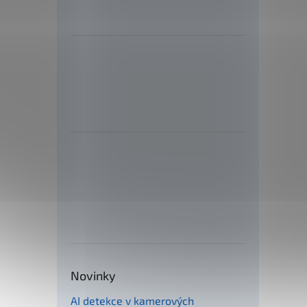
133
Delp
0,16
127
Novinky
AI detekce v kamerových