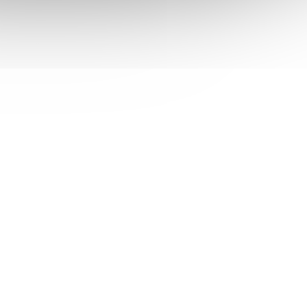
á
Delphin METHOD FEED žlutá
0,18mm 3,0kg 1000m
em
(>5 ks)
Skladem
(>5 ks)
 košíku
257 Kč
Do košíku
/ ks
00641430
Kód:
500641429