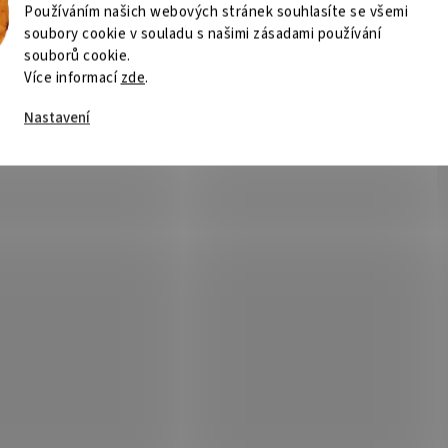
Používáním našich webových stránek souhlasíte se všemi
soubory cookie v souladu s našimi zásadami používání
Skladem
(>5 ks)
Sklad
souborů cookie.
Více informací
zde
.
 Kč
Do košíku
117 Kč
Do
/ ks
/ ks
Nastavení
Kód:
500650418
Kód:
5
hin METHOD FEED hnědá
Delphin METHOD FEED hně
mm 3,0kg 300m
0,14mm 1,8kg 300m
Skladem
(>5 ks)
Sklad