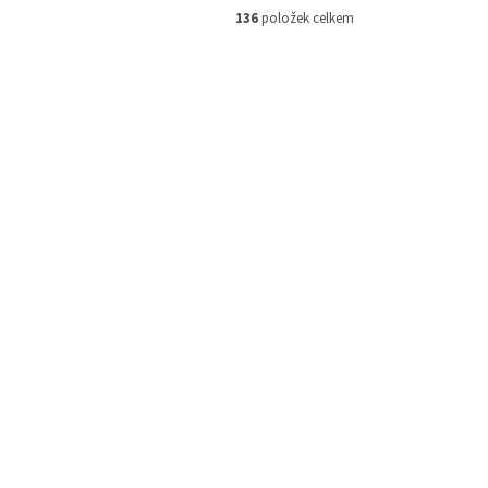
136
položek celkem
00661428
Kód:
500661418
Delphin METHOD SPIN žlutá
em
(>5 ks)
Skladem
(>5 ks)
 košíku
133 Kč
Do košíku
/ ks