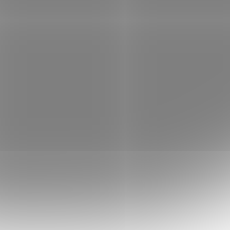
 košíku
127 Kč
Do košíku
/ ks
00650218
Kód:
500650216
dá
Delphin METHOD FEED hnědá
0,16mm 2,4kg 150m
em
(>5 ks)
Skladem
(>5 ks)
 košíku
117 Kč
Do košíku
/ ks
00641438
Kód:
500641434