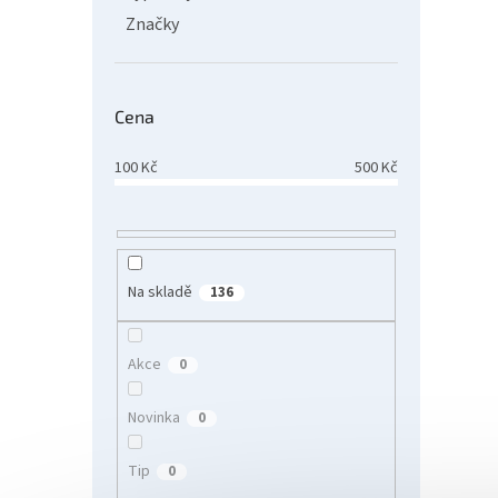
Značky
Cena
100
Kč
500
Kč
Delp
Na skladě
136
Akce
133
0
Novinka
0
Tip
0