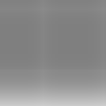
 Kč
Do košíku
133 Kč
Do
/ ks
/ ks
Kód:
500650316
Kód:
5
hin METHOD FEED hnědá
Delphin METHOD FEED hně
mm 2,4kg 200m
0,18mm 3,0kg 150m
Skladem
(>5 ks)
Sklad
 Kč
Do košíku
117 Kč
Do
/ ks
/ ks
Kód:
500650214
Kód:
5