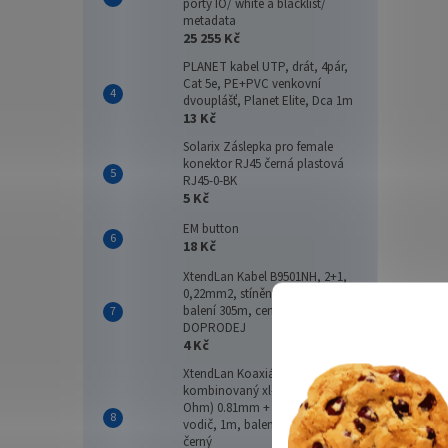
porty IO/ white a blacklist/
metadata
25 255 Kč
Delp
PLANET kabel UTP, drát, 4pár,
Cat 5e, PE+PVC venkovní
dvouplášť, Planet Elite, Dca 1m
13 Kč
Solarix Záslepka pro female
konektor RJ45 černá plastová
117
RJ45-0-BK
5 Kč
EM button
18 Kč
XtendLan Kabel B9501NH, 2+1,
0,22mm2, stíněný, 75 Ohm,
balení 305m, cena za 1m, LS0H -
DOPRODEJ
4 Kč
XtendLan Koaxiální kabel
kombinovaný xl-RG 59B (75
Ohm) 0.81mm + 2x 1mm2
Mono
vodič, 1m, balení 200m, PE
zele
černý