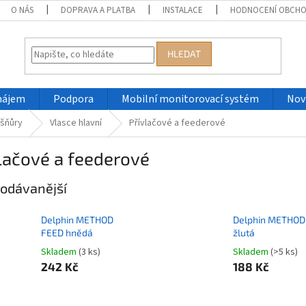
O NÁS
DOPRAVA A PLATBA
INSTALACE
HODNOCENÍ OBCH
HLEDAT
nájem
Podpora
Mobilní monitorovací systém
Nov
 šňůry
Vlasce hlavní
Přívlačové a feederové
lačové a feederové
odávanější
Delphin METHOD
Delphin METHOD
FEED hnědá
žlutá
Skladem
(3 ks)
Skladem
(>5 ks)
242 Kč
188 Kč