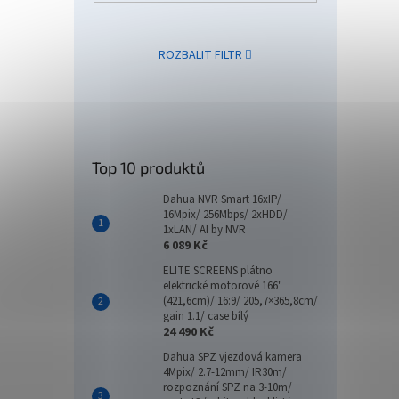
ROZBALIT FILTR
Delp
Top 10 produktů
Dahua NVR Smart 16xIP/
16Mpix/ 256Mbps/ 2xHDD/
127
1xLAN/ AI by NVR
6 089 Kč
ELITE SCREENS plátno
elektrické motorové 166"
(421,6cm)/ 16:9/ 205,7×365,8cm/
gain 1.1/ case bílý
24 490 Kč
Dahua SPZ vjezdová kamera
4Mpix/ 2.7-12mm/ IR30m/
rozpoznání SPZ na 3-10m/