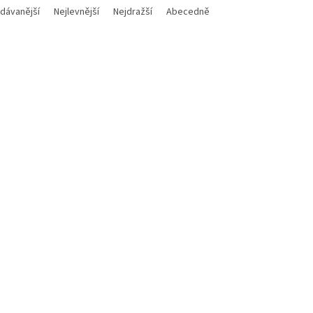
dávanější
Nejlevnější
Nejdražší
Abecedně
Kód:
500650434
Kód:
5
hin METHOD FEED hnědá
Delphin METHOD SPIN žlutá
Skladem
(3 ks)
Sklad
 Kč
Do košíku
188 Kč
Do
/ ks
/ ks