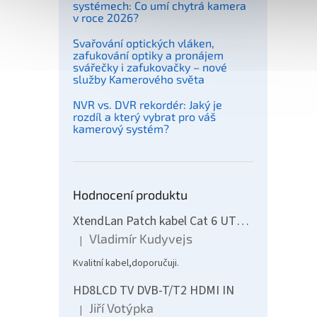
systémech: Co umí chytrá kamera
v roce 2026?
Svařování optických vláken,
zafukování optiky a pronájem
svářečky i zafukovačky – nové
služby Kamerového světa
NVR vs. DVR rekordér: Jaký je
rozdíl a který vybrat pro váš
Delp
kamerový systém?
0,14
Hodnocení produktu
117
XtendLan Patch kabel Cat 6 UTP 10m - šedý
Vladimír Kudyvejs
|
Hodnocení produktu je 5 z 5 hvězdiček.
Kvalitní kabel,doporučuji.
HD8LCD TV DVB-T/T2 HDMI IN
Jiří Votýpka
|
Hodnocení produktu je 5 z 5 hvězdiček.