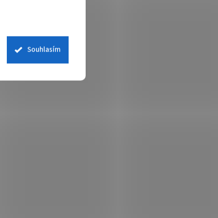
em
(>5 ks)
Skladem
(>5 ks)
 košíku
188 Kč
Do košíku
/ ks
Souhlasím
00650414
Kód:
500650318
dá
Delphin METHOD FEED hnědá
0,18mm 3,0kg 200m
em
(>5 ks)
Skladem
(>5 ks)