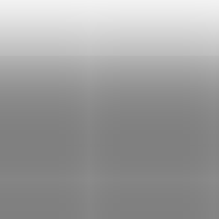
hin METHOD SPIN žlutá
Delphin METHOD SPIN žlutá
Skladem
(>5 ks)
Sklad
 Kč
Do košíku
134 Kč
Do
/ ks
/ ks
Kód:
500661216
Kód:
1