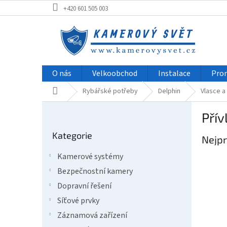
Přejít
+420 601 505 003
na
obsah
O nás
Velkoobchod
Instalace
Pro
Domů
Rybářské potřeby
Delphin
Vlasce a
P
Přív
o
Přeskočit
s
Kategorie
kategorie
Nejpr
t
r
Kamerové systémy
a
Bezpečnostní kamery
n
n
Dopravní řešení
í
Síťové prvky
p
Záznamová zařízení
a
Ř