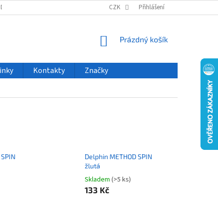
ODU
NOVINKY
VELKOOBCHOD
CZK
ČASTO KLADENÉ DOTAZY
Přihlášení
NÁKUPNÍ
Prázdný košík
KOŠÍK
inky
Kontakty
Značky
 SPIN
Delphin METHOD SPIN
žlutá
Skladem
(>5 ks)
133 Kč