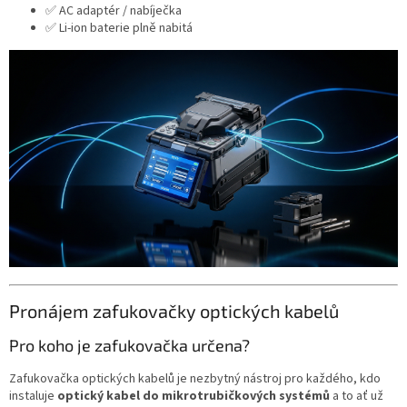
✅ AC adaptér / nabíječka
✅ Li-ion baterie plně nabitá
Pronájem zafukovačky optických kabelů
Pro koho je zafukovačka určena?
Zafukovačka optických kabelů je nezbytný nástroj pro každého, kdo
instaluje
optický kabel do mikrotrubičkových systémů
a to
ať už