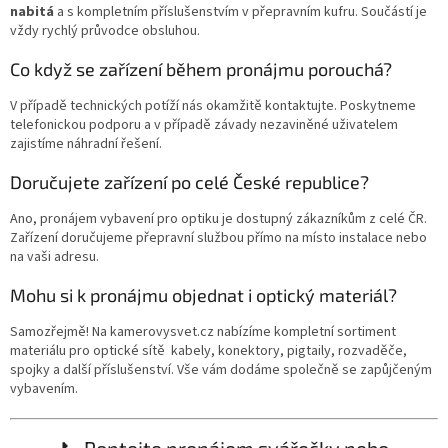
nabitá
a s kompletním příslušenstvím v přepravním kufru. Součástí je
vždy rychlý průvodce obsluhou.
Co když se zařízení během pronájmu porouchá?
V případě technických potíží nás okamžitě kontaktujte. Poskytneme
telefonickou podporu a v případě závady nezaviněné uživatelem
zajistíme náhradní řešení.
Doručujete zařízení po celé České republice?
Ano, pronájem vybavení pro optiku je dostupný zákazníkům z celé ČR.
Zařízení doručujeme přepravní službou přímo na místo instalace nebo
na vaši adresu.
Mohu si k pronájmu objednat i optický materiál?
Samozřejmě! Na kamerovysvet.cz nabízíme kompletní sortiment
materiálu pro optické sítě kabely, konektory, pigtaily, rozvaděče,
spojky a další příslušenství. Vše vám dodáme společně se zapůjčeným
vybavením.
📞 Poptejte pronájem svářečky nebo