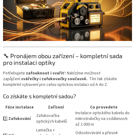
🔧 Pronájem obou zařízení – kompletní sada
pro instalaci optiky
Potřebujete
zafouknout i svařit
? Nabízíme možnost
zapůjčení
svářečky i zafukovačky současně.
Tím tak získáte
kompletní vybavení pro celou optickou instalaci od A do Z.
Co získáte s kompletní sadou?
Fáze instalace
Zařízení
Co provedete
Instalace optického kabelu do
Zafukovačka
1️⃣
Zafukování
mikrotrubičky na vzdálenosti
optických kabelů
až 2 000 m
Lamačka +
Odizolovávání a přesné