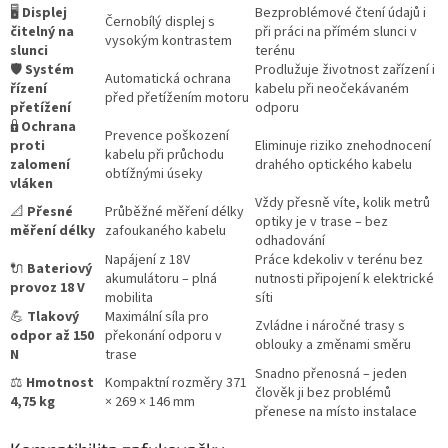
🖥️
Displej
Bezproblémové čtení údajů i
Černobílý displej s
čitelný na
při práci na přímém slunci v
vysokým kontrastem
slunci
terénu
🛡️
Systém
Prodlužuje životnost zařízení i
Automatická ochrana
řízení
kabelu při neočekávaném
před přetížením motoru
přetížení
odporu
🔒
Ochrana
Prevence poškození
proti
Eliminuje riziko znehodnocení
kabelu při průchodu
zalomení
drahého optického kabelu
obtížnými úseky
vláken
Vždy přesně víte, kolik metrů
📐
Přesné
Průběžné měření délky
optiky je v trase – bez
měření délky
zafoukaného kabelu
odhadování
Napájení z 18V
Práce kdekoliv v terénu bez
🔌
Bateriový
akumulátoru – plná
nutnosti připojení k elektrické
provoz 18 V
mobilita
síti
💪
Tlakový
Maximální síla pro
Zvládne i náročné trasy s
odpor až 150
překonání odporu v
oblouky a změnami směru
N
trase
Snadno přenosná – jeden
⚖️
Hmotnost
Kompaktní rozměry 371
člověk ji bez problémů
4,75 kg
× 269 × 146 mm
přenese na místo instalace