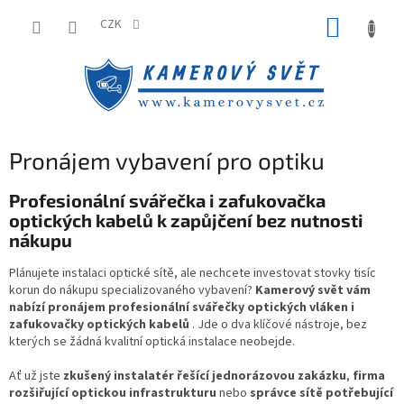
Přejít
NÁKUP
na
CZK
obsah
KOŠÍK
Pronájem vybavení pro optiku
Profesionální svářečka i zafukovačka
optických kabelů k zapůjčení bez nutnosti
nákupu
Plánujete instalaci optické sítě, ale nechcete investovat stovky tisíc
korun do nákupu specializovaného vybavení?
Kamerový svět vám
nabízí pronájem profesionální svářečky optických vláken i
zafukovačky optických kabelů
. Jde o
dva klíčové nástroje, bez
kterých se žádná kvalitní optická instalace neobejde.
Ať už jste
zkušený instalatér řešící jednorázovou zakázku
,
firma
rozšiřující optickou infrastrukturu
nebo
správce sítě potřebující