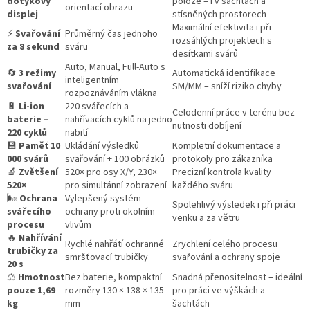
dotykový
poloze – i v šachtách a
orientací obrazu
displej
stísněných prostorech
Maximální efektivita i při
⚡
Svařování
Průměrný čas jednoho
rozsáhlých projektech s
za 8 sekund
sváru
desítkami svárů
Auto, Manual, Full-Auto s
🔄
3 režimy
Automatická identifikace
inteligentním
svařování
SM/MM – sníží riziko chyby
rozpoznáváním vlákna
🔋
Li-ion
220 svářecích a
Celodenní práce v terénu bez
baterie –
nahřívacích cyklů na jedno
nutnosti dobíjení
220 cyklů
nabití
💾
Paměť 10
Ukládání výsledků
Kompletní dokumentace a
000 svárů
svařování + 100 obrázků
protokoly pro zákazníka
🔬
Zvětšení
520× pro osy X/Y, 230×
Precizní kontrola kvality
520×
pro simultánní zobrazení
každého sváru
🌬️
Ochrana
Vylepšený systém
Spolehlivý výsledek i při práci
svářecího
ochrany proti okolním
venku a za větru
procesu
vlivům
🔥
Nahřívání
Rychlé nahřátí ochranné
Zrychlení celého procesu
trubičky za
smršťovací trubičky
svařování a ochrany spoje
20 s
⚖️
Hmotnost
Bez baterie, kompaktní
Snadná přenositelnost – ideální
pouze 1,69
rozměry 130 × 138 × 135
pro práci ve výškách a
kg
mm
šachtách