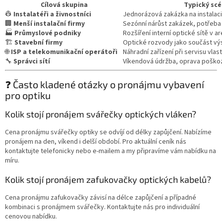
Cílová skupina
Typický scé
👷
Instalatéři a živnostníci
Jednorázová zakázka na instalac
🏢
Menší instalační firmy
Sezónní nárůst zakázek, potřeba
🏭
Průmyslové podniky
Rozšíření interní optické sítě v ar
🏗️
Stavební firmy
Optické rozvody jako součást vý
🌐
ISP a telekomunikační operátoři
Náhradní zařízení při servisu vlas
🔧
Správci sítí
Víkendová údržba, oprava poško
❓ Často kladené otázky o pronájmu vybavení
pro optiku
Kolik stojí pronájem svářečky optických vláken?
Cena pronájmu svářečky optiky se odvíjí od délky zapůjčení. Nabízíme
pronájem na den, víkend i delší období. Pro aktuální ceník nás
kontaktujte telefonicky nebo e-mailem a my připravíme vám nabídku na
míru.
Kolik stojí pronájem zafukovačky optických kabelů?
Cena pronájmu zafukovačky závisí na délce zapůjčení a případné
kombinaci s pronájmem svářečky. Kontaktujte nás pro individuální
cenovou nabídku.