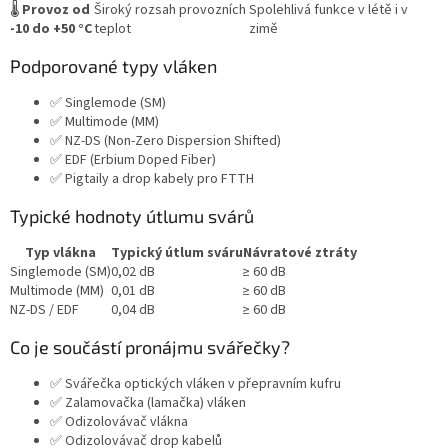
🌡️
Provoz od
Široký rozsah provozních
Spolehlivá funkce v létě i v
-10 do +50 °C
teplot
zimě
Podporované typy vláken
✅ Singlemode (SM)
✅ Multimode (MM)
✅ NZ-DS (Non-Zero Dispersion Shifted)
✅ EDF (Erbium Doped Fiber)
✅ Pigtaily a drop kabely pro FTTH
Typické hodnoty útlumu svárů
Typ vlákna
Typický útlum sváru
Návratové ztráty
Singlemode (SM)
0,02 dB
≥ 60 dB
Multimode (MM)
0,01 dB
≥ 60 dB
NZ-DS / EDF
0,04 dB
≥ 60 dB
Co je součástí pronájmu svářečky?
✅ Svářečka optických vláken v přepravním kufru
✅ Zalamovačka (lamačka) vláken
✅ Odizolovávač vlákna
✅ Odizolovávač drop kabelů