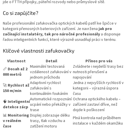
jde o FTTH přípojky, páteřní rozvody nebo průmyslové sítě.
Co si zapůjčíte?
Naše profesionální zafukovačka optických kabelů patří ke špičce v
kategorii přenosných bateriových zařízení. Je navržena
jak pro
začínající instalatéry, tak pro náročné profesionály
a disponuje
řadou inteligentních funkcí, které výrazně usnadňují práci v terénu.
Klíčové vlastnosti zafukovačky
Vlastnost
Detail
Přínos pro vás
Maximální testovaná
Zvládnete i nejdelší trasy bez
📏
Dosah až 2
vzdálenost zafukování v
nutnosti přerušení a
000 metrů
jednom průchodu
napojování
Adaptivní rychlost
Jedna z nejvyšších rychlostí v
🚀
Rychlost až
zafukování s
kategorii – výrazná úspora
150 m/min
kontinuálním foukáním
času
Automatické rozpoznání
Ochrana optického kabelu –
🧠
Inteligentní
ucpání nebo překážky v
zařízení zastaví dříve, než
detekce zácp
trase
dojde k poškození
📊
Monitoring
Displej zobrazuje délku
Plná kontrola nad průběhem
v reálném
trasy, tlak vzduchu a
instalace v každém okamžiku
čase
zatížení motoru