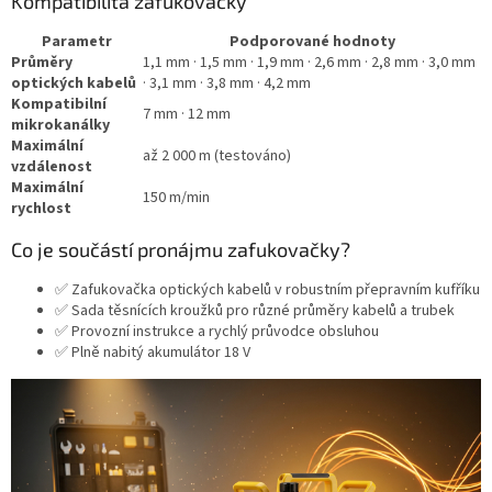
Kompatibilita zafukovačky
Parametr
Podporované hodnoty
Průměry
1,1 mm · 1,5 mm · 1,9 mm · 2,6 mm · 2,8 mm · 3,0 mm
optických kabelů
· 3,1 mm · 3,8 mm · 4,2 mm
Kompatibilní
7 mm · 12 mm
mikrokanálky
Maximální
až 2 000 m (testováno)
vzdálenost
Maximální
150 m/min
rychlost
Co je součástí pronájmu zafukovačky?
✅ Zafukovačka optických kabelů v robustním přepravním kufříku
✅ Sada těsnících kroužků pro různé průměry kabelů a trubek
✅ Provozní instrukce a rychlý průvodce obsluhou
✅ Plně nabitý akumulátor 18 V