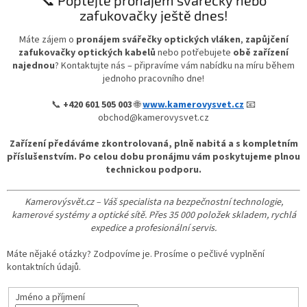
zafukovačky ještě dnes!
Máte zájem o
pronájem svářečky optických vláken
,
zapůjčení
zafukovačky optických kabelů
nebo potřebujete
obě zařízení
najednou
? Kontaktujte nás – připravíme vám nabídku na míru během
jednoho pracovního dne!
📞
+420 601 505 003
🌐
www.kamerovysvet.cz
📧
obchod@kamerovysvet.cz
Zařízení předáváme zkontrolovaná, plně nabitá a s kompletním
příslušenstvím. Po celou dobu pronájmu vám poskytujeme plnou
technickou podporu.
Kamerovýsvět.cz – Váš specialista na bezpečnostní technologie,
kamerové systémy a optické sítě. Přes 35 000 položek skladem, rychlá
expedice a profesionální servis.
Máte nějaké otázky? Zodpovíme je. Prosíme o pečlivé vyplnění
kontaktních údajů.
Jméno a příjmení