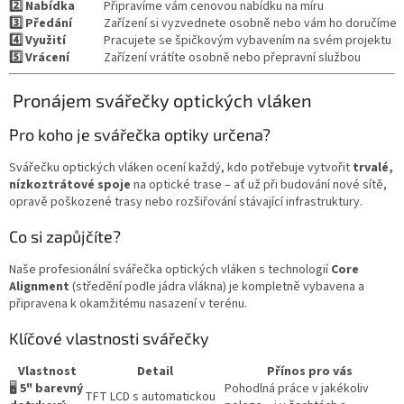
2️⃣ Nabídka
Připravíme vám cenovou nabídku na míru
3️⃣ Předání
Zařízení si vyzvednete osobně nebo vám ho doručíme
4️⃣ Využití
Pracujete se špičkovým vybavením na svém projektu
5️⃣ Vrácení
Zařízení vrátíte osobně nebo přepravní službou
Pronájem svářečky optických vláken
Pro koho je svářečka optiky určena?
Svářečku optických vláken ocení každý, kdo potřebuje vytvořit
trvalé,
nízkoztrátové spoje
na optické trase – ať už při budování nové sítě,
opravě poškozené trasy nebo rozšiřování stávající infrastruktury.
Co si zapůjčíte?
Naše profesionální svářečka optických vláken s technologií
Core
Alignment
(středění podle jádra vlákna) je kompletně vybavena a
připravena k okamžitému nasazení v terénu.
Klíčové vlastnosti svářečky
Vlastnost
Detail
Přínos pro vás
🖥️
5" barevný
Pohodlná práce v jakékoliv
TFT LCD s automatickou