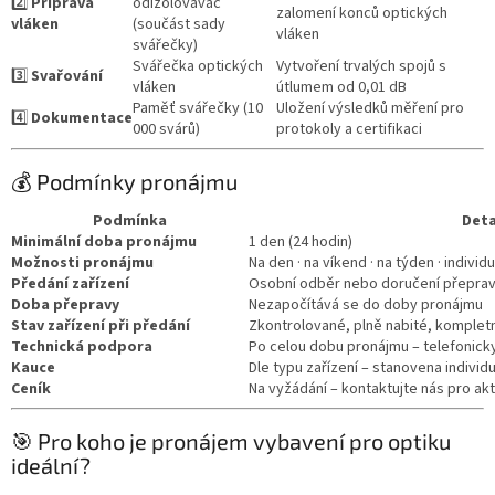
2️⃣
Příprava
odizolovávač
zalomení konců optických
vláken
(součást sady
vláken
svářečky)
Svářečka optických
Vytvoření trvalých spojů s
3️⃣
Svařování
vláken
útlumem od 0,01 dB
Paměť svářečky (10
Uložení výsledků měření pro
4️⃣
Dokumentace
000 svárů)
protokoly a certifikaci
💰 Podmínky pronájmu
Podmínka
Deta
Minimální doba pronájmu
1 den (24 hodin)
Možnosti pronájmu
Na den · na víkend · na týden · indivi
Předání zařízení
Osobní odběr nebo doručení přeprav
Doba přepravy
Nezapočítává se do doby pronájmu
Stav zařízení při předání
Zkontrolované, plně nabité, kompletn
Technická podpora
Po celou dobu pronájmu – telefonicky
Kauce
Dle typu zařízení – stanovena individ
Ceník
Na vyžádání – kontaktujte nás pro ak
🎯 Pro koho je pronájem vybavení pro optiku
ideální?