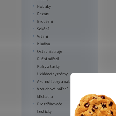
Hoblíky
Řezání
Broušení
Sekání
Vrtání
Kladiva
Ostatní stroje
Ruční nářadí
Kufry a tašky
Ukládací systémy
Akumulátory a nabíječky
Vzduchové nářadí
Míchadla
Prostřihovače
Leštičky