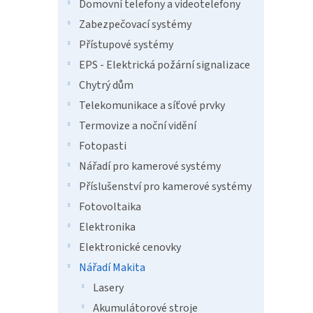
n
Domovní telefony a videotelefony
e
Zabezpečovací systémy
l
Přístupové systémy
EPS - Elektrická požární signalizace
Chytrý dům
Telekomunikace a síťové prvky
Termovize a noční vidění
Fotopasti
Nářadí pro kamerové systémy
Příslušenství pro kamerové systémy
Fotovoltaika
Elektronika
Elektronické cenovky
Nářadí Makita
Lasery
Akumulátorové stroje