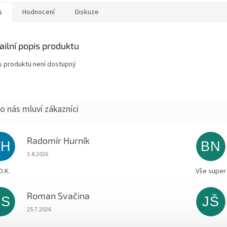
s
Hodnocení
Diskuze
ailní popis produktu
s produktu není dostupný
Radomír Hurník
RH
BN
Hodnocení obchodu je 5 z 5 hvězdiček.
3.8.2026
O.K.
Vše super
Roman Svačina
RS
JŠ
Hodnocení obchodu je 5 z 5 hvězdiček.
25.7.2026