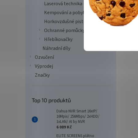
Laserová technika
Kempování a pobyt v přírodě
Horkovzdušné pistole
Ochranné pomůcky
Hřebíkovačky
Náhradní díly
Ozvučení
Výprodej
Značky
Top 10 produktů
Dahua NVR Smart 16xIP/
16Mpix/ 256Mbps/ 2xHDD/
1xLAN/ AI by NVR
6 089 Kč
ELITE SCREENS plátno