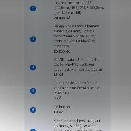
elektrické motorové 166"
(421,6cm)/ 16:9/ 205,7×365,8cm/
gain 1.1/ case bílý
24 490 Kč
Dahua SPZ vjezdová kamera
4Mpix/ 2.7-12mm/ IR30m/
rozpoznání SPZ na 3-10m/
porty IO/ white a blacklist/
metadata
25 255 Kč
PLANET kabel UTP, drát, 4pár,
Cat 5e, PE+PVC venkovní
dvouplášť, Planet Elite, Dca 1m
13 Kč
Solarix Záslepka pro female
konektor RJ45 černá plastová
RJ45-0-BK
5 Kč
EM button
18 Kč
XtendLan Kabel B9501NH, 2+1,
0,22mm2, stíněný, 75 Ohm,