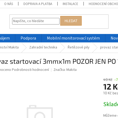
O NÁS
DOPRAVA A PLATBA
INSTALACE
HODNOCENÍ OBCH
HLEDAT
nájem
Podpora
Mobilní monitorovací systém
Nov
nství Makita
Zahradní technika
Řetězové pily
provaz st
vaz startovací 3mmx1m POZOR JEN PO
né
noceno
Podrobnosti hodnocení
Značka:
Makita
ní
u
49 Kč
–
12 
10 Kč be
Měrná
Skla
ek.
cena:
Můžeme d