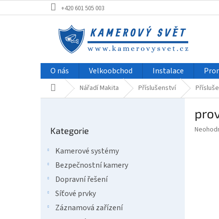
Přejít
+420 601 505 003
na
obsah
O nás
Velkoobchod
Instalace
Pro
Domů
Nářadí Makita
Příslušenství
Přísluše
P
pro
o
Přeskočit
s
Průměr
Neohod
Kategorie
kategorie
t
hodnoce
r
produkt
Kamerové systémy
a
je
Bezpečnostní kamery
0,0
n
z
n
Dopravní řešení
5
í
Síťové prvky
hvězdič
p
Záznamová zařízení
a