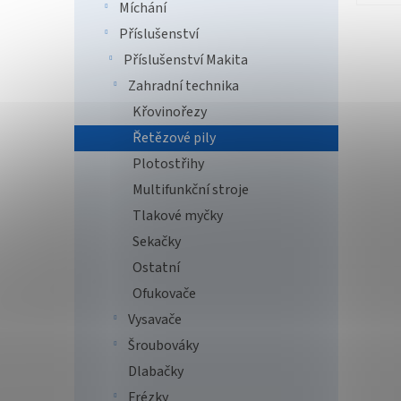
Míchání
Příslušenství
Příslušenství Makita
Zahradní technika
Křovinořezy
Řetězové pily
Plotostřihy
Multifunkční stroje
Tlakové myčky
Sekačky
Ostatní
Ofukovače
Vysavače
Šroubováky
Dlabačky
Frézky