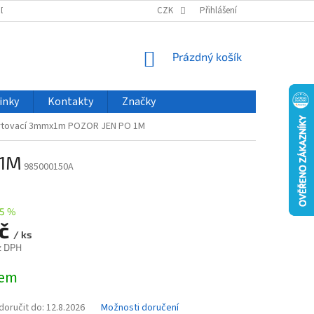
ODU
NOVINKY
VELKOOBCHOD
CZK
ČASTO KLADENÉ DOTAZY
Přihlášení
NÁKUPNÍ
Prázdný košík
KOŠÍK
inky
Kontakty
Značky
artovací 3mmx1m POZOR JEN PO 1M
 1M
985000150A
75 %
Kč
/ ks
z DPH
dem
oručit do:
12.8.2026
Možnosti doručení