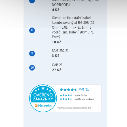
balení 305m, cena za 1m, LS0H -
DOPRODEJ
4 Kč
XtendLan Koaxiální kabel
kombinovaný xl-RG 59B (75
Ohm) 0.81mm + 2x 1mm2
vodič, 1m, balení 200m, PE
černý
18 Kč
SAM-252.21
3 Kč
CAB 28
27 Kč