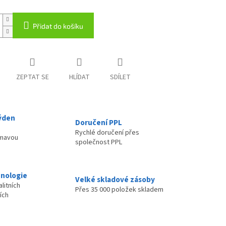
Přidat do košíku
ZEPTAT SE
HLÍDAT
SDÍLET
ýden
Doručení PPL
Rychlé doručení přes
ímavou
společnost PPL
nologie
Velké skladové zásoby
litních
Přes 35 000 položek skladem
ích