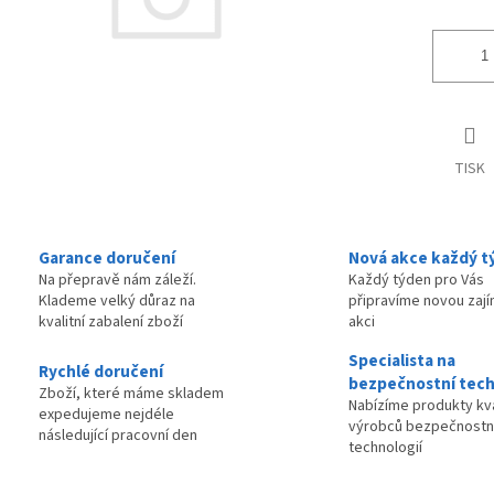
TISK
Garance doručení
Nová akce každý t
Na přepravě nám záleží.
Každý týden pro Vás
Klademe velký důraz na
připravíme novou zaj
kvalitní zabalení zboží
akci
Specialista na
Rychlé doručení
bezpečnostní tech
Zboží, které máme skladem
Nabízíme produkty kva
expedujeme nejdéle
výrobců bezpečnostn
následující pracovní den
technologií